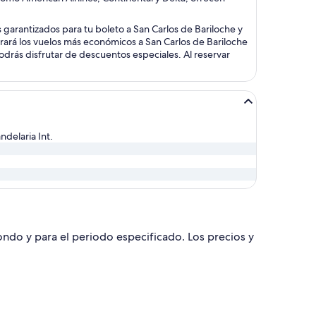
 garantizados para tu boleto a San Carlos de Bariloche y
rará los vuelos más económicos a San Carlos de Bariloche
podrás disfrutar de descuentos especiales. Al reservar
ndelaria Int.
dondo y para el periodo especificado. Los precios y
de Bariloche, con regreso el jue, 15 oct., con precio de $898.