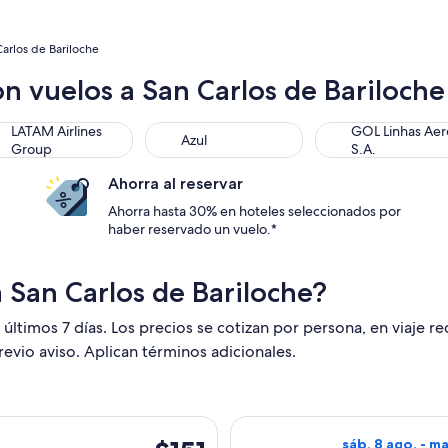
arlos de Bariloche
n vuelos a San Carlos de Bariloche
AM Airlines Group
Azul
GOL Linhas Aereas
LATAM Airlines
GOL Linhas Aer
Azul
Group
S.A.
Ahorra al reservar
Ahorra hasta 30% en hoteles seleccionados por
haber reservado un vuelo.*
 San Carlos de Bariloche?
 últimos 7 días. Los precios se cotizan por persona, en viaje r
revio aviso. Aplican términos adicionales.
con salida el jue, 17 sept. desde Buenos Aires hacia San Carlos
Seleccionar vuel
$151
sáb, 8 ago. - ma