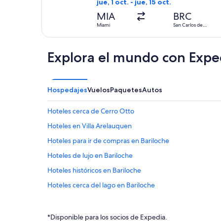
jue, 1 oct. - jue, 15 oct.
MIA
BRC
Miami
San Carlos de
Bariloche
Explora el mundo con Expe
Hospedajes
Vuelos
Paquetes
Autos
Hoteles cerca de Cerro Otto
Hoteles en Villa Arelauquen
Hoteles para ir de compras en Bariloche
Hoteles de lujo en Bariloche
Hoteles históricos en Bariloche
Hoteles cerca del lago en Bariloche
Hoteles con bar en Bariloche
Hoteles con desayuno incluido en Bariloche
*Disponible para los socios de Expedia.