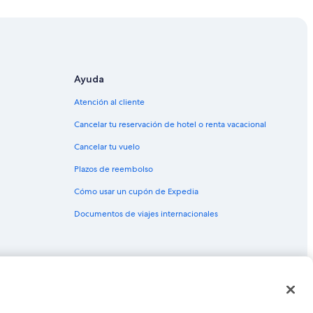
Ayuda
Atención al cliente
Cancelar tu reservación de hotel o renta vacacional
Cancelar tu vuelo
Plazos de reembolso
onita
Cómo usar un cupón de Expedia
laya Bonita
Documentos de viajes internacionales
co Cerro Viejo
as o marcas comerciales de Expedia, Inc. CST# 2029030-50.