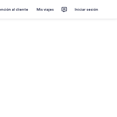
nción al cliente
Mis viajes
Iniciar sesión