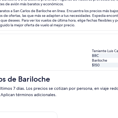
etes de avión más baratos y económicos.
ratos a San Carlos de Bariloche en línea. Encuentra los precios más bajos
os de ofertas, las que más se adapten a tus necesidades. Expedia encont
 que desees. Para ver los vuelos de última hora, elige fechas flexibles y 
ido la mejor oferta de vuelo al mejor precio.
Teniente Luis Ca
BRC
Bariloche
$150
os de Bariloche
ltimos 7 días. Los precios se cotizan por persona, en viaje re
 Aplican términos adicionales.
ntinas, con salida el jue, 1 oct. desde Miami hacia San Carlos 