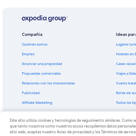
Hoteles con área de juegos en Bariloche
Hoteles con hidromasaje en Bariloche
Hoteles cerca de Centro cívico de Bariloche
Apart-Hoteles en Villa Catedral
Compañía
Ideas par
Apartamentos en Villa Catedral
Quiénes somos
Lugares turí
Hoteles en Villa Catedral
Empleo
Hoteles en 
Hoteles cerca de Club de campo y de golf Arelauquen
Anunciar una propiedad
Casas vacac
Hoteles 5 estrellas en Playa Bonita
Propuestas comerciales
Viajes a Est
Hoteles con alberca en Playa Bonita
Relaciones con los inversionistas
Vuelos bara
Hoteles para fumadores en Playa Bonita
Publicidad
Renta de au
Hoteles en Villa Los Coihues
Affiliate Marketing
Todos los t
Hoteles cerca de Teleférico Cerro Otto
Casas de huéspedes en Golondrinas
Este sitio utiliza cookies y tecnologías de seguimiento similares. Como s
Lodges en Golondrinas
© 2026 Expedia, Inc., una empresa de Expedia Group. T
que tanto nosotros como nuestros socios recopilemos datos personales y
sitio web, aceptas nuestro Aviso de privacidad y los Términos de servici