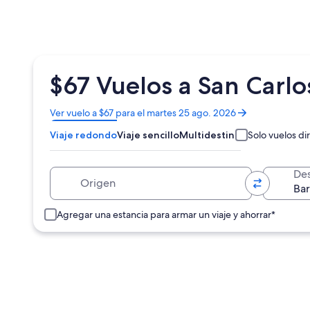
$67 Vuelos a San Carlo
Se
Ver vuelo a $67 para el martes 25 ago. 2026
abrirá
Viaje redondo
Viaje sencillo
Multidestino
Solo vuelos di
en
una
nueva
Origen
Des
ventana
Agregar una estancia para armar un viaje y ahorrar*