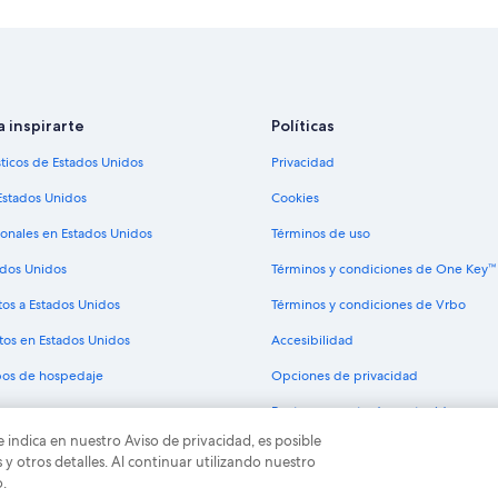
Hoteles con sauna en Bariloche
Hoteles en Bariloche
Hoteles 5 estrellas en Villa Catedral
Resorts en Villa Catedral
a inspirarte
Políticas
Hoteles de ski en Villa Catedral
sticos de Estados Unidos
Privacidad
Hoteles cerca de Cerro Catedral
Estados Unidos
Cookies
Hoteles 3 estrellas en Playa Bonita
ionales en Estados Unidos
Términos de uso
Hoteles en la playa en Playa Bonita
ados Unidos
Términos y condiciones de One Key™
Hoteles con restaurante en Playa B
tos a Estados Unidos
Términos y condiciones de Vrbo
Hoteles que aceptan mascotas en P
tos en Estados Unidos
Accesibilidad
Hoteles en Belgrano
ipos de hospedaje
Opciones de privacidad
Cabañas en Golondrinas
Pautas y reporte de contenido
Hoteles en Golondrinas
e indica en nuestro Aviso de privacidad, es posible
Hoteles cerca de Parque Ecoturísti
odos los derechos reservados. Expedia y el logo de Expedia son marcas registrad
 otros detalles. Al continuar utilizando nuestro
o.