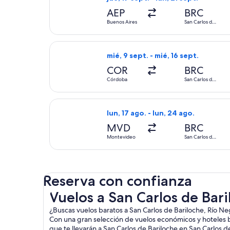
AEP
BRC
Buenos Aires
San Carlos de
Bariloche
Seleccionar vuelo de Aerolineas Ar
mié, 9 sept. - mié, 16 sept.
COR
BRC
Córdoba
San Carlos de
Bariloche
Seleccionar vuelo de LATAM Airline
lun, 17 ago. - lun, 24 ago.
MVD
BRC
Montevideo
San Carlos de
Bariloche
Reserva con confianza
Vuelos a San Carlos de Bariloche, Río Negro
Vuelos a San Carlos de Bar
¿Buscas vuelos baratos a San Carlos de Bariloche, Río Ne
Con una gran selección de vuelos económicos y hoteles 
que te llevarán a San Carlos de Bariloche en San Carlos 