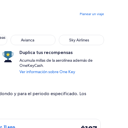
Planear un viaje
 S.A.
Avianca
Sky Airlines
eas
Avianca
Sky Airlines
Duplica tus recompensas
Acumula millas de la aerolínea además de
OneKeyCash.
Ver información sobre One Key
edondo y para el periodo especificado. Los
 de Bariloche, con regreso el lun, 21 sept., con precio de $15
o de SKY AIRLINE, con salida el sáb, 8 ago. desde Santiago hac
$187
r, 11 ago.