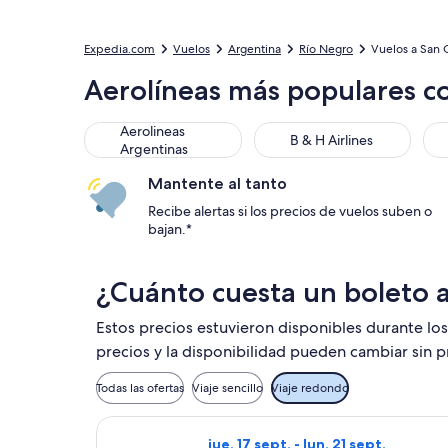
Expedia.com
Vuelos
Argentina
Río Negro
Vuelos a San C
Aerolíneas más populares co
Aerolineas Argentinas
B & H Airlines
LAT
Aerolineas
B & H Airlines
Argentinas
Mantente al tanto
Recibe alertas si los precios de vuelos suben o
bajan.*
¿Cuánto cuesta un boleto a
Estos precios estuvieron disponibles durante los
precios y la disponibilidad pueden cambiar sin p
Todas las ofertas
Viaje sencillo
Viaje redondo
Seleccionar vuelo de Jetsmart SPA, 
jue, 17 sept. - lun, 21 sept.