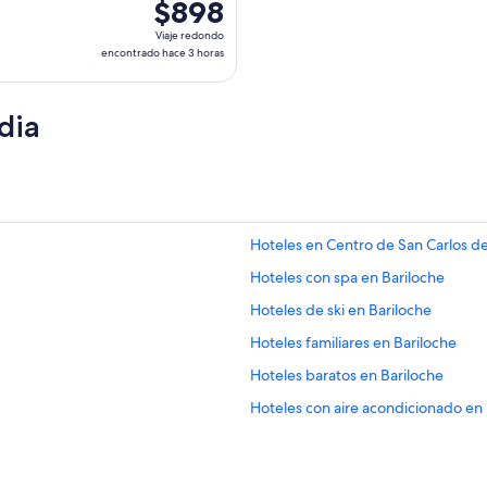
$898
$898
Viaje
Viaje redondo
redondo,
encontrado hace 3 horas
encontrado
hace
dia
3
horas
Hoteles en Centro de San Carlos de
Hoteles con spa en Bariloche
Hoteles de ski en Bariloche
Hoteles familiares en Bariloche
Hoteles baratos en Bariloche
Hoteles con aire acondicionado en 
Hoteles con cocina en Bariloche
Hoteles con guardería en Bariloche