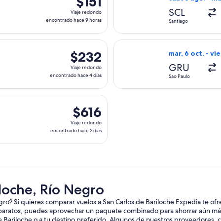
$151
Viaje
SCL
Viaje redondo
redondo,
encontrado hace 9 horas
Santiago
encontrado
hace
gentinas, con salida el mié, 9 sept. desde Córdoba hacia San C
Seleccionar vuel
9
$232
$232
mar, 6 oct. - vie
horas
Viaje
GRU
Viaje redondo
redondo,
encontrado hace 4 días
Sao Paulo
encontrado
hace
s Group, con salida el lun, 17 ago. desde Montevideo hacia San
4
$616
$616
días
Viaje
Viaje redondo
redondo,
encontrado hace 2 días
encontrado
hace
2
días
iloche, Río Negro
gro? Si quieres comparar vuelos a San Carlos de Bariloche Expedia te of
baratos, puedes aprovechar un paquete combinado para ahorrar aún más.
de Bariloche o a tu destino preferido. Algunos de nuestros proveedores, 