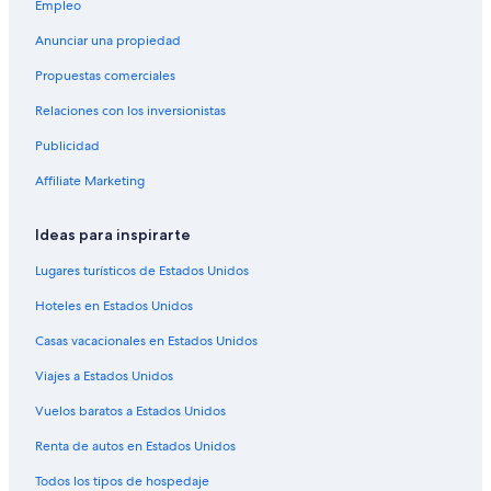
Empleo
Apartamentos en La Plata
Anunciar una propiedad
Ranchos en La Plata
Propuestas comerciales
Hostales en La Plata
Relaciones con los inversionistas
Hoteles ecológicos en La Plata
Publicidad
Hoteles baratos en La Plata
Affiliate Marketing
Hoteles boutique en La Plata
Hoteles con sauna en La Plata
Ideas para inspirarte
Hoteles con vista al mar en La Plata
Lugares turísticos de Estados Unidos
Hoteles para fumadores en La Plata
Hoteles en Estados Unidos
Hoteles que aceptan mascotas en La Plata
Casas vacacionales en Estados Unidos
Hoteles en La Plata
Viajes a Estados Unidos
Moteles en La Plata
Vuelos baratos a Estados Unidos
Posadas en La Plata
Pousadas en La Plata
Renta de autos en Estados Unidos
Villas en La Plata
Todos los tipos de hospedaje