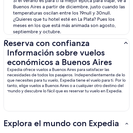
Si el verano es para ti la mejor época para viajar, ve a
Buenos Aires a partir de diciembre, justo cuando las
temperaturas oscilan entre los 19null y 30null.
¿Quieres que tu hotel esté en La Plata? Pues los
meses en los que está más animada son agosto,
septiembre y octubre.
Reserva con confianza
Información sobre vuelos económicos a Buenos Aires
Información sobre vuelos
económicos a Buenos Aires
Expedia ofrece vuelos a Buenos Aires para satisfacer las
necesidades de todos los pasajeros. Independientemente de lo
que necesites para tu vuelo, Expedia tiene el vuelo para ti. Por lo
tanto, elige vuelos a Buenos Aires o a cualquier otro destino del
mundo y descubre lo fácil que es reservar tu vuelo en Expedia.
Explora el mundo con Expedia