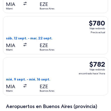
actual
MIA
EZE
Miami
Buenos Aires
Seleccionar vuelo de Aerolineas Argentinas, con salida el sá
$780
$780
Viaje
Viaje redondo
redondo,
Precio actual
Precio
sáb, 12 sept. - mar, 22 sept.
actual
MIA
EZE
Miami
Buenos Aires
Seleccionar vuelo de United, con salida el mié, 9 sept. desd
$782
$782
Viaje
Viaje redondo
redondo,
encontrado hace 1 hora
encontrado
mié, 9 sept. - mié, 16 sept.
hace
MIA
EZE
1
Miami
Buenos Aires
hora
Aeropuertos en Buenos Aires (provincia)