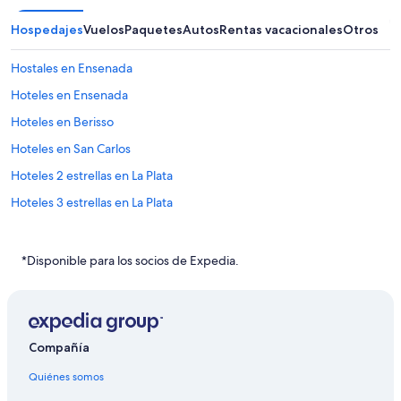
Hospedajes
Vuelos
Paquetes
Autos
Rentas vacacionales
Otros
Hostales en Ensenada
Hoteles en Ensenada
Hoteles en Berisso
Hoteles en San Carlos
Hoteles 2 estrellas en La Plata
Hoteles 3 estrellas en La Plata
Hoteles 4 estrellas en La Plata
Hoteles 5 estrellas en La Plata
*Disponible para los socios de Expedia.
Apart-Hoteles en La Plata
B&B en La Plata
Cabañas en La Plata
Compañía
Campings en La Plata
Quiénes somos
Centros vacacionales en La Plata