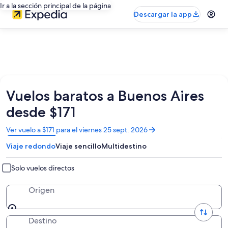
Ir a la sección principal de la página
Descargar la app
Vuelos baratos a Buenos Aires
desde $171
Se
Ver vuelo a $171 para el viernes 25 sept. 2026
abrirá
Viaje redondo
Viaje sencillo
Multidestino
en
una
nueva
Solo vuelos directos
ventana
Origen
Destino