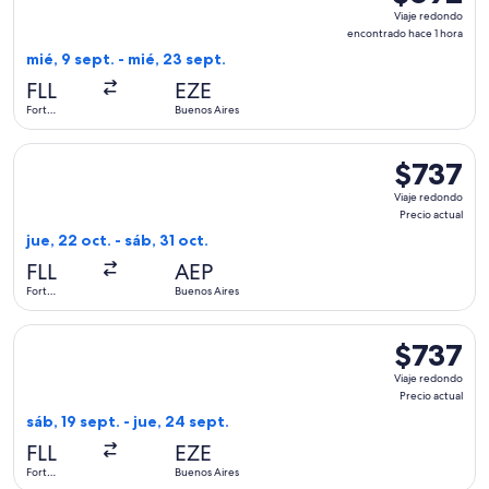
Viaje
Viaje redondo
redondo,
encontrado hace 1 hora
encontrado
mié, 9 sept. - mié, 23 sept.
hace
FLL
EZE
1
Fort
Buenos Aires
hora
Lauderdale
Seleccionar vuelo de avianca, con salida el jue, 22 oct. desd
$737
$737
Viaje
Viaje redondo
redondo,
Precio actual
Precio
jue, 22 oct. - sáb, 31 oct.
actual
FLL
AEP
Fort
Buenos Aires
Lauderdale
Seleccionar vuelo de avianca, con salida el sáb, 19 sept. des
$737
$737
Viaje
Viaje redondo
redondo,
Precio actual
Precio
sáb, 19 sept. - jue, 24 sept.
actual
FLL
EZE
Fort
Buenos Aires
Lauderdale