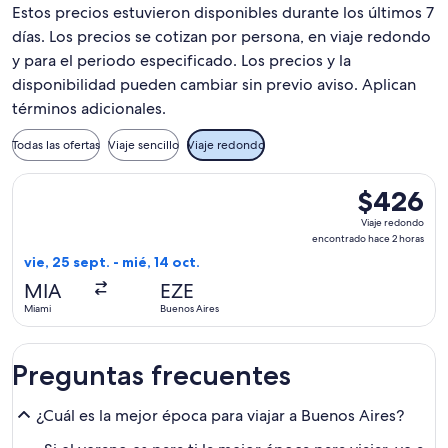
Estos precios estuvieron disponibles durante los últimos 7
días. Los precios se cotizan por persona, en viaje redondo
y para el periodo especificado. Los precios y la
disponibilidad pueden cambiar sin previo aviso. Aplican
términos adicionales.
Todas las ofertas
Viaje sencillo
Viaje redondo
Seleccionar vuelo de Arajet, con salida el vie, 25 sept. des
$426
$426
Viaje
Viaje redondo
redondo,
encontrado hace 2 horas
encontrado
vie, 25 sept. - mié, 14 oct.
hace
MIA
EZE
2
Miami
Buenos Aires
horas
Preguntas frecuentes
¿Cuál es la mejor época para viajar a Buenos Aires?