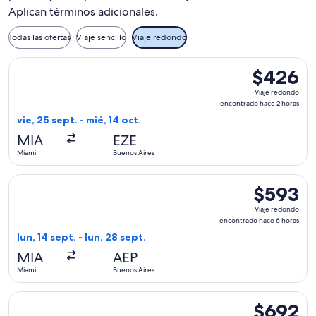
Aplican términos adicionales.
Todas las ofertas
Viaje sencillo
Viaje redondo
Seleccionar vuelo de Arajet, con salida el vie, 25 sept. des
$426
$426
Viaje
Viaje redondo
redondo,
encontrado hace 2 horas
encontrado
vie, 25 sept. - mié, 14 oct.
hace
MIA
EZE
2
Miami
Buenos Aires
horas
Seleccionar vuelo de SKY AIRLINE, con salida el lun, 14 sept
$593
$593
Viaje
Viaje redondo
redondo,
encontrado hace 6 horas
encontrado
lun, 14 sept. - lun, 28 sept.
hace
MIA
AEP
6
Miami
Buenos Aires
horas
Seleccionar vuelo de Copa, con salida el mié, 9 sept. desde 
$692
$692