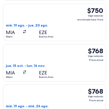
Seleccionar vuelo de LATAM Airlines Group, con salida el mi
$750
$750
Viaje
Viaje redondo
redondo,
encontrado hace 1 hora
encontrado
mié, 19 ago. - jue, 20 ago.
hace
MIA
EZE
1
Miami
Buenos Aires
hora
Seleccionar vuelo de Delta, con salida el jue, 15 oct. desde M
$768
$768
Viaje
Viaje redondo
redondo,
Precio actual
Precio
jue, 15 oct. - lun, 16 nov.
actual
MIA
EZE
Miami
Buenos Aires
Seleccionar vuelo de American Airlines, con salida el mié, 1
$768
$768
Viaje
Viaje redondo
redondo,
Precio actual
Precio
mié, 19 ago. - mié, 26 ago.