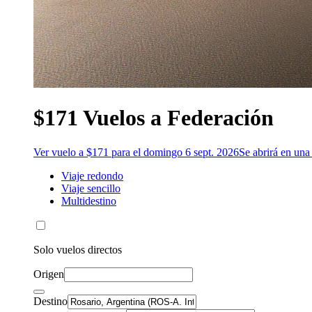
$171 Vuelos a Federación
Ver vuelo a $171 para el domingo 6 sept. 2026
Se abrirá en un
Viaje redondo
Viaje sencillo
Multidestino
Solo vuelos directos
Origen
Destino