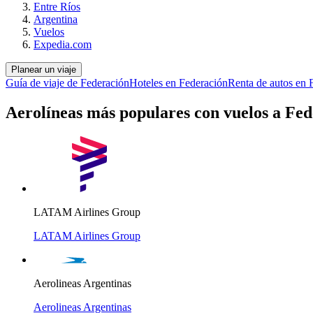
Entre Ríos
Argentina
Vuelos
Expedia.com
Planear un viaje
Guía de viaje de Federación
Hoteles en Federación
Renta de autos en 
Aerolíneas más populares con vuelos a Fe
LATAM Airlines Group
LATAM Airlines Group
Aerolineas Argentinas
Aerolineas Argentinas