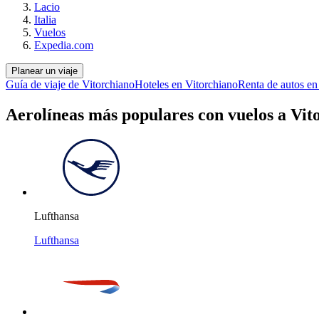
Lacio
Italia
Vuelos
Expedia.com
Planear un viaje
Guía de viaje de Vitorchiano
Hoteles en Vitorchiano
Renta de autos en
Aerolíneas más populares con vuelos a Vit
Lufthansa
Lufthansa