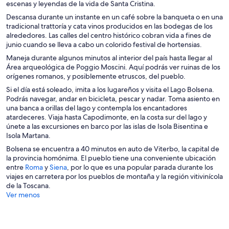
escenas y leyendas de la vida de Santa Cristina.
Descansa durante un instante en un café sobre la banqueta o en una
tradicional trattoría y cata vinos producidos en las bodegas de los
alrededores. Las calles del centro histórico cobran vida a fines de
junio cuando se lleva a cabo un colorido festival de hortensias.
Maneja durante algunos minutos al interior del país hasta llegar al
Área arqueológica de Poggio Moscini. Aquí podrás ver ruinas de los
orígenes romanos, y posiblemente etruscos, del pueblo.
Si el día está soleado, imita a los lugareños y visita el Lago Bolsena.
Podrás navegar, andar en bicicleta, pescar y nadar. Toma asiento en
una banca a orillas del lago y contempla los encantadores
atardeceres. Viaja hasta Capodimonte, en la costa sur del lago y
únete a las excursiones en barco por las islas de Isola Bisentina e
Isola Martana.
Bolsena se encuentra a 40 minutos en auto de Viterbo, la capital de
la provincia homónima. El pueblo tiene una conveniente ubicación
S
S
entre
Roma
y
Siena
, por lo que es una popular parada durante los
e
e
viajes en carretera por los pueblos de montaña y la región vitivinícola
a
a
de la Toscana.
b
b
Ver menos
r
r
i
i
r
r