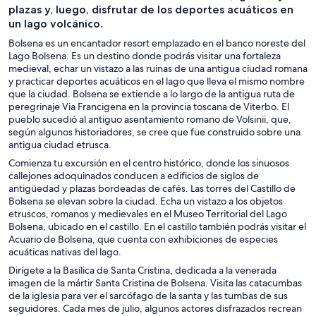
plazas y, luego, disfrutar de los deportes acuáticos en
un lago volcánico.
Bolsena es un encantador resort emplazado en el banco noreste del
Lago Bolsena. Es un destino donde podrás visitar una fortaleza
medieval, echar un vistazo a las ruinas de una antigua ciudad romana
y practicar deportes acuáticos en el lago que lleva el mismo nombre
que la ciudad. Bolsena se extiende a lo largo de la antigua ruta de
peregrinaje Via Francigena en la provincia toscana de Viterbo. El
pueblo sucedió al antiguo asentamiento romano de Volsinii, que,
según algunos historiadores, se cree que fue construido sobre una
antigua ciudad etrusca.
Comienza tu excursión en el centro histórico, donde los sinuosos
callejones adoquinados conducen a edificios de siglos de
antigüedad y plazas bordeadas de cafés. Las torres del Castillo de
Bolsena se elevan sobre la ciudad. Echa un vistazo a los objetos
etruscos, romanos y medievales en el Museo Territorial del Lago
Bolsena, ubicado en el castillo. En el castillo también podrás visitar el
Acuario de Bolsena, que cuenta con exhibiciones de especies
acuáticas nativas del lago.
Dirígete a la Basílica de Santa Cristina, dedicada a la venerada
imagen de la mártir Santa Cristina de Bolsena. Visita las catacumbas
de la iglesia para ver el sarcófago de la santa y las tumbas de sus
seguidores. Cada mes de julio, algunos actores disfrazados recrean