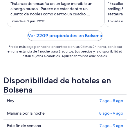
noche
"Estancia de ensueño en un lugar increíble un
"Excellent s
del
albergo museo . Parece de estar dentro un
smiling & ha
cuento de nobles como dentro un cuadro.
6
restaurant! G
Ambiente romántico todas las habitaciones están
sep
Enviada el 2 jun. 2025
Enviada el 28 
decoradas como originariamente al estilo
al
antiguo.cada mueble y detalle te lleva a época
7
con mucha historia viviendo como si ..."
Ver 2209 propiedades en Bolsena
sep
Precio más bajo por noche encontrado en las últimas 24 horas, con base
en una estancia de 1 noche para 2 adultos. Los precios y la disponibilidad
están sujetos a cambios. Aplican términos adicionales.
Disponibilidad de hoteles en
Bolsena
Consultar
Hoy
7 ago - 8 ago
precios
en
Consultar
Mañana por la noche
8 ago - 9 ago
Bolsena
precios
para
en
Consultar
Este fin de semana
7 ago - 9 ago