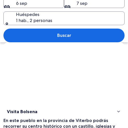
6 sep
7 sep
Huéspedes
1 hab., 2 personas
Una hilera de mesas dispuestas en una
Buscar
Explorar mapa
Visita Bolsena
En este pueblo en la provincia de Viterbo podrás
recorrer su centro histórico con un castillo, iglesias y