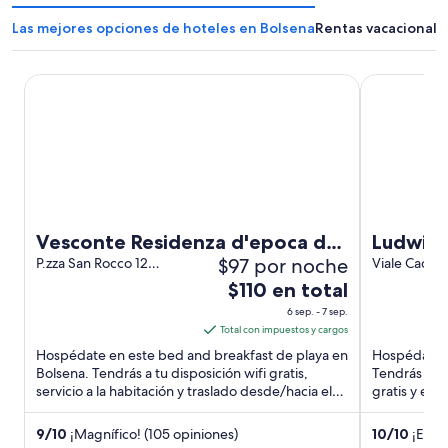
á
á
e
e
Las mejores opciones de hoteles en Bolsena
Rentas vacacionale
n
n
u
u
n
n
Vesconte Residenza d'epoca dal 1533
Ludwig Bout
a
a
n
n
u
u
e
e
v
v
a
a
v
v
e
e
n
n
Vesconte Residenza d'epoca dal
Ludwig 
t
t
$97 por noche
1533
P.zza San Rocco 12
Viale Cador
a
a
Bolsena VT
El
$110 en total
n
n
precio
a
a
6 sep. - 7 sep.
es
Total con impuestos y cargos
de
Hospédate en este bed and breakfast de playa en
Hospédate e
$110
Bolsena. Tendrás a tu disposición wifi gratis,
Tendrás a tu
servicio a la habitación y traslado desde/hacia el
en
gratis y est
aeropuerto. ...
de atraccion
total
por
9
/
10
¡Magnífico! (105 opiniones)
10
/
10
¡Excep