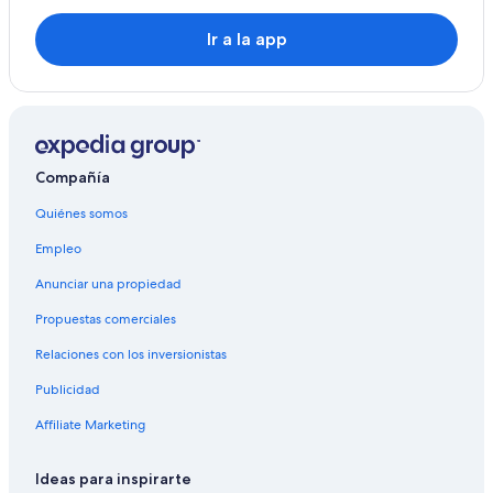
Hoteles en Montefiascone
Ir a la app
Hostales en Ischia di Castro
Hoteles en Ischia di Castro
Hoteles en San Michele in Teverina
B&B en Farnese
Compañía
Hoteles en Commenda
Hoteles en Bagnoregio
Quiénes somos
Empleo
Anunciar una propiedad
Propuestas comerciales
Relaciones con los inversionistas
Publicidad
Affiliate Marketing
Ideas para inspirarte