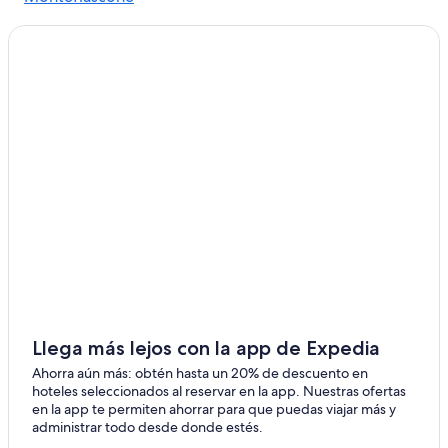
Hoteles en Latera
Gradoli
Hoteles en Onano
Capodimonte
Hoteles en Civitella d'Agliano
Hoteles en Vitorchiano
Hoteles en Celleno
Campings en Centeno
Casas de huéspedes en Centeno
Hoteles en Centeno
Hoteles en Marta
Hoteles en Tessennano
Hoteles 3 estrellas en Tuscania
Hoteles 4 estrellas en Tuscania
Llega más lejos con la app de Expedia
Apartamentos en Tuscania
Ahorra aún más: obtén hasta un 20% de descuento en
hoteles seleccionados al reservar en la app. Nuestras ofertas
Hoteles con restaurante en Tuscania
en la app te permiten ahorrar para que puedas viajar más y
administrar todo desde donde estés.
Hoteles en Tuscania