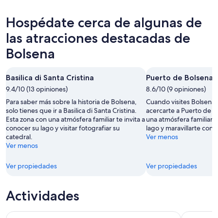
hoy,
Bolsena
precios
7
para
en
Hospédate cerca de algunas de
ago
mañana
Bolsena
-
por
para
las atracciones destacadas de
8
la
este
Bolsena
ago
noche,
fin
8
de
ago
semana,
Basilica di Santa Cristina
Puerto de Bolsena
-
7
9.4/10 (13 opiniones)
8.6/10 (9 opiniones)
9
ago
Para saber más sobre la historia de Bolsena,
Cuando visites Bolsena,
ago
-
solo tienes que ir a Basilica di Santa Cristina.
acercarte a Puerto de B
9
Esta zona con una atmósfera familiar te invita a
una atmósfera familiar t
ago
conocer su lago y visitar fotografiar su
lago y maravillarte con
catedral.
Ver menos
Ver menos
Ver propiedades
Ver propiedades
Actividades
Experiencia en bicicleta eléctrica para grupos pequeños de
Gran Tour