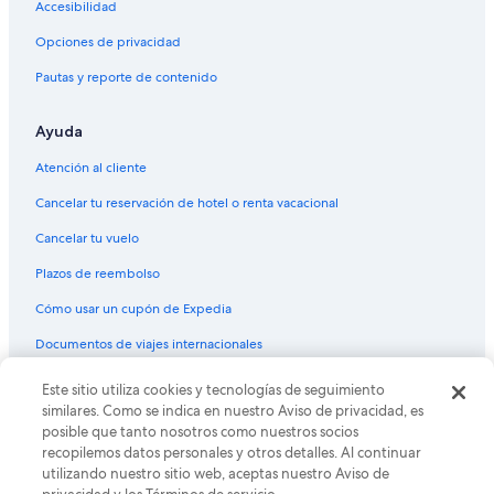
Accesibilidad
Opciones de privacidad
Pautas y reporte de contenido
Ayuda
Atención al cliente
Cancelar tu reservación de hotel o renta vacacional
Cancelar tu vuelo
Plazos de reembolso
Cómo usar un cupón de Expedia
Documentos de viajes internacionales
© 2026 Expedia, Inc., una empresa de Expedia Group. Todos los
Este sitio utiliza cookies y tecnologías de seguimiento
derechos reservados. Expedia y el logo de Expedia son marcas
similares. Como se indica en nuestro Aviso de privacidad, es
registradas o marcas comerciales de Expedia, Inc. CST# 2029030-50.
posible que tanto nosotros como nuestros socios
recopilemos datos personales y otros detalles. Al continuar
utilizando nuestro sitio web, aceptas nuestro Aviso de