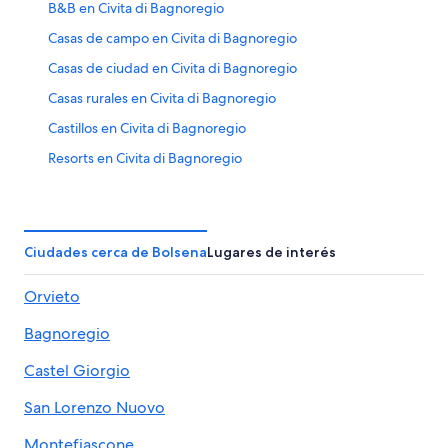
B&B en Civita di Bagnoregio
Casas de campo en Civita di Bagnoregio
Casas de ciudad en Civita di Bagnoregio
Casas rurales en Civita di Bagnoregio
Castillos en Civita di Bagnoregio
Resorts en Civita di Bagnoregio
Apartamentos en Civita di Bagnoregio
Hostales en Civita di Bagnoregio
Hoteles de Best Western en Civita di Bagnoregio
Ciudades cerca de Bolsena
Lugares de interés
Hoteles con spa en Civita di Bagnoregio
Orvieto
Hoteles románticos en Civita di Bagnoregio
Bagnoregio
Hoteles con estacionamiento en Civita di Bagnoregio
Hoteles en Civita di Bagnoregio
Castel Giorgio
Hoteles con spa en San Lorenzo Nuovo
San Lorenzo Nuovo
Hoteles en San Lorenzo Nuovo
Montefiascone