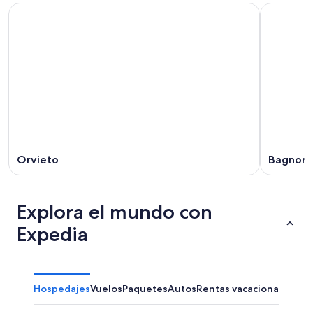
Orvieto
Bagnore
Explora el mundo con
Expedia
Hospedajes
Vuelos
Paquetes
Autos
Rentas vacacionales
Otr