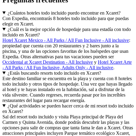
¿Cuántos hoteles todo incluido puedo encontrar en Xcaret?
Con Expedia, encontrarás 8 hoteles todo incluido para que puedas
elegir en Xcaret.
¿Cuál es la mejor opción de hospedaje para una estadía con todo
incluido en Xcaret?
Hotel Xcaret Mexico - All Parks / All Fun Inclusive - All inclusive
:
propiedad que cuenta con 20 restaurantes y 2 bares junto a la
piscina, y una de las opciones favoritas de los huéspedes que usan
Expedia. Otras alternativas para tus vacaciones pueden ser
Occidental at Xcaret Destination - All Inclusive
y
Hotel Xcaret Arte
- All Parks / All Fun Inclusive, Adults Only - All inclusive
.
¿Estás buscando resorts todo incluido en Xcaret?
Este destino familiar se encuentra en la playa y cuenta con 8 hoteles
todo incluido y otros tipos de hospedaje. Una vez que hayas llegado
al hotel y te hayas instalado en la habitación, sal a disfrutar de la
vida silvestre. Cuando regreses, recuerda pasar por los increíbles
restaurantes del lugar para recargar energía.
¿Qué actividades se pueden hacer cerca de mi resort todo incluido
en Xcaret?
Sal del resort todo incluido y visita Playa principal de Playa del
Carmen y Quinta Avenida, donde podrás descubrir las playas y las
opciones para salir de compras que tanta fama le dan a Xcaret. Otras
atracciones principales incluyen Parque temático ecológico Xcaret,