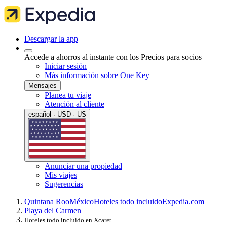
Descargar la app
Accede a ahorros al instante con los Precios para socios
Iniciar sesión
Más información sobre One Key
Mensajes
Planea tu viaje
Atención al cliente
español · USD · US
Anunciar una propiedad
Mis viajes
Sugerencias
Quintana Roo
México
Hoteles todo incluido
Expedia.com
Playa del Carmen
Hoteles todo incluido en Xcaret