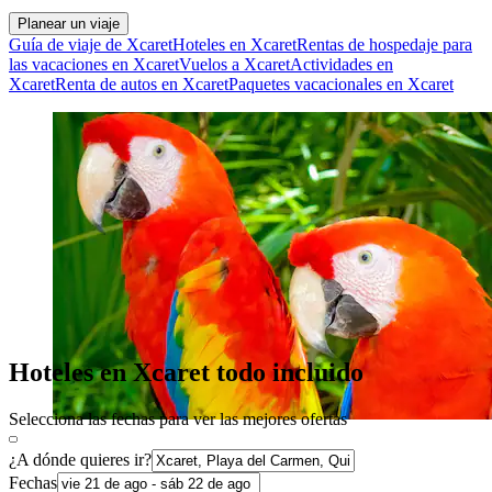
Planear un viaje
Guía de viaje de Xcaret
Hoteles en Xcaret
Rentas de hospedaje para
las vacaciones en Xcaret
Vuelos a Xcaret
Actividades en
Xcaret
Renta de autos en Xcaret
Paquetes vacacionales en Xcaret
Hoteles en Xcaret todo incluido
Selecciona las fechas para ver las mejores ofertas
¿A dónde quieres ir?
Fechas