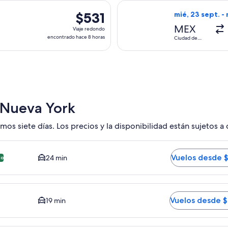
hace
es, con salida el mié, 12 ago. desde Ciudad de México hacia N
Seleccionar vuel
3
$531
$531
mié, 23 sept. - 
horas
Viaje
MEX
Viaje redondo
redondo,
encontrado hace 8 horas
Ciudad de
México
encontrado
hace
8
horas
 Nueva York
mos siete días. Los precios y la disponibilidad están sujetos a
edy JFK. Opción más barata disponible. El tiempo promedio de
Vuelos desde 
24 min
to
 El tiempo promedio del trayecto en auto al centro es de 19 m
Vuelos desde 
19 min