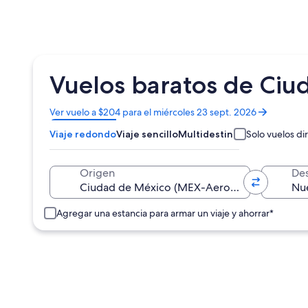
Vuelos baratos de Ciu
Se
Ver vuelo a $204 para el miércoles 23 sept. 2026
abrirá
Viaje redondo
Viaje sencillo
Multidestino
Solo vuelos di
en
una
nueva
Origen
Des
ventana
Agregar una estancia para armar un viaje y ahorrar*