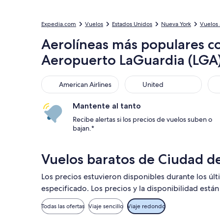
Expedia.com
Vuelos
Estados Unidos
Nueva York
Vuelos 
Aerolíneas más populares c
Aeropuerto LaGuardia (LGA
American Airlines
United
Air
American Airlines
United
Mantente al tanto
Recibe alertas si los precios de vuelos suben o
bajan.*
Vuelos baratos de Ciudad d
Los precios estuvieron disponibles durante los úl
especificado. Los precios y la disponibilidad está
Todas las ofertas
Viaje sencillo
Viaje redondo