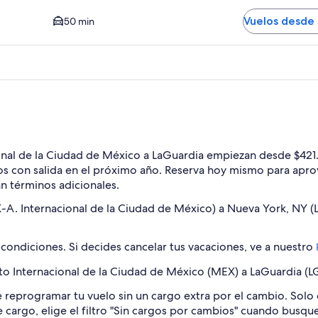
r HPN. El tiempo promedio del trayecto en auto al centro es 
Vuelos desde 
50 min
nal de la Ciudad de México a LaGuardia empiezan desde $421. E
los con salida en el próximo año. Reserva hoy mismo para aprov
an términos adicionales.
-A. Internacional de la Ciudad de México) a Nueva York, NY 
 condiciones. Si decides cancelar tus vacaciones, ve a nuestro
 Internacional de la Ciudad de México (MEX) a LaGuardia (LGA
e reprogramar tu vuelo sin un cargo extra por el cambio. Solo 
 ese cargo, elige el filtro "Sin cargos por cambios" cuando busq