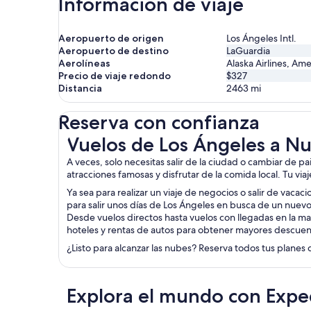
Información de viaje
Aeropuerto de origen
Los Ángeles Intl.
Aeropuerto de destino
LaGuardia
Aerolíneas
Alaska Airlines, Ame
Precio de viaje redondo
$327
Distancia
2463
mi
Reserva con confianza
Vuelos de Los Ángeles a Nueva York
Vuelos de Los Ángeles a N
A veces, solo necesitas salir de la ciudad o cambiar de p
atracciones famosas y disfrutar de la comida local. Tu via
Ya sea para realizar un viaje de negocios o salir de vacac
para salir unos días de Los Ángeles en busca de un nuevo
Desde vuelos directos hasta vuelos con llegadas en la ma
hoteles y rentas de autos para obtener mayores descuen
¿Listo para alcanzar las nubes? Reserva todos tus planes 
Explora el mundo con Expe