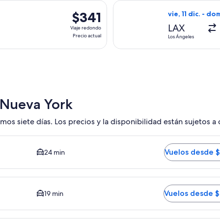
actual
, con salida el mié, 4 nov. desde Los Ángeles hacia Nueva York,
Seleccionar vuel
$341
$341
vie, 11 dic. - dom
Viaje
LAX
Viaje redondo
redondo,
Precio actual
Los Ángeles
Precio
actual
 Nueva York
mos siete días. Los precios y la disponibilidad están sujetos a
edy JFK. El tiempo promedio del trayecto en auto al centro es
Vuelos desde 
24 min
 El tiempo promedio del trayecto en auto al centro es de 19 m
Vuelos desde 
19 min