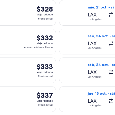
ida el mié, 23 sept. desde Los Ángeles hacia Nueva York, con re
Seleccionar vuel
$328
$328
mié, 21 oct. - sá
Viaje
LAX
Viaje redondo
redondo,
Precio actual
Los Ángeles
Precio
actual
s, con salida el jue, 15 oct. desde Los Ángeles hacia Nueva Yo
Seleccionar vuel
$332
$332
sáb, 24 oct. - s
Viaje
LAX
Viaje redondo
redondo,
encontrado hace 2 horas
Los Ángeles
encontrado
hace
da el sáb, 17 oct. desde Los Ángeles hacia Nueva York, con reg
Seleccionar vuel
2
$333
$333
sáb, 24 oct. - s
horas
Viaje
LAX
Viaje redondo
redondo,
Precio actual
Los Ángeles
Precio
actual
es, con salida el sáb, 17 oct. desde Los Ángeles hacia Nueva Y
Seleccionar vuel
$337
$337
jue, 15 oct. - sá
Viaje
LAX
Viaje redondo
redondo,
Precio actual
Los Ángeles
Precio