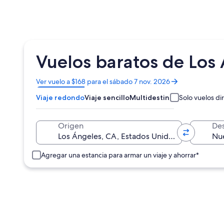
Vuelos baratos de Los
Se
Ver vuelo a $168 para el sábado 7 nov. 2026
abrirá
Viaje redondo
Viaje sencillo
Multidestino
Solo vuelos di
en
una
nueva
Origen
Des
ventana
Agregar una estancia para armar un viaje y ahorrar*