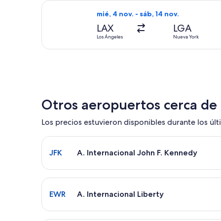
Seleccionar vuelo de JetBlue Airways
mié, 4 nov. - sáb, 14 nov.
LAX
LGA
Los Ángeles
Nueva York
Otros aeropuertos cerca de
Los precios estuvieron disponibles durante los últi
Seleccionar vuelo a A. Internacional John F. Kenn
JFK
A. Internacional John F. Kennedy
Seleccionar vuelo a A. Internacional Liberty EWR.
EWR
A. Internacional Liberty