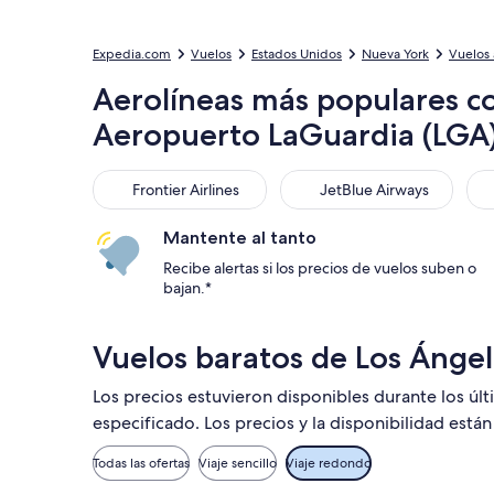
Expedia.com
Vuelos
Estados Unidos
Nueva York
Vuelos 
Aerolíneas más populares co
Aeropuerto LaGuardia (LGA
Frontier Airlines
JetBlue Airways
Uni
Frontier Airlines
JetBlue Airways
Mantente al tanto
Recibe alertas si los precios de vuelos suben o
bajan.*
Vuelos baratos de Los Ángel
Los precios estuvieron disponibles durante los úl
especificado. Los precios y la disponibilidad está
Todas las ofertas
Viaje sencillo
Viaje redondo