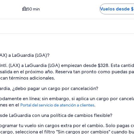
r HPN. El tiempo promedio del trayecto en auto al centro es
Vuelos desde 
50 min
LAX) a LaGuardia (LGA)?
ntl. (LAX) a LaGuardia (LGA) empiezan desde $328. Esta cantida
n salida en el próximo año. Reserva tan pronto como puedas pa
ican términos adicionales.
uardia, ¿debo pagar un cargo por cancelación?
amente en línea; sin embargo, si aplica un cargo por cancela
ones en el
.
Portal del servicio de atención a clientes
de LaGuardia con una política de cambios flexible?
ogramar tu vuelo sin cargos extra por el cambio. Solo pagas cua
 cargo, selecciona el filtro "Sin cargos por cambios" cuando bu