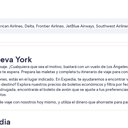
rican Airlines, Delta, Frontier Airlines, JetBlue Airways, Southwest Airline
ueva York
aisaje. ¡Cualquiera que sea el motivo, bastará con un vuelo de Los Ángele
je te espera. Prepara las maletas y completa tu itinerario de viaje para c
iones, estás en el lugar indicado. En Expedia, te ayudaremos a encontrar vu
 destino? Explora nuestros precios de boletos económicos y filtra por f
drugada, encontrarás el boleto de avión que se ajuste a tus preferencia
tos.
de viaje con nosotros hoy mismo, y utiliza el dinero que ahorraste para p
dia