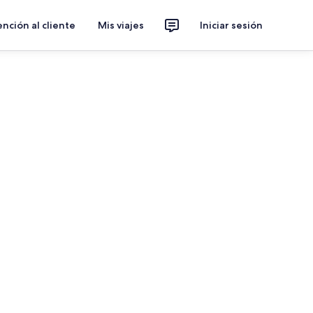
nción al cliente
Mis viajes
Iniciar sesión