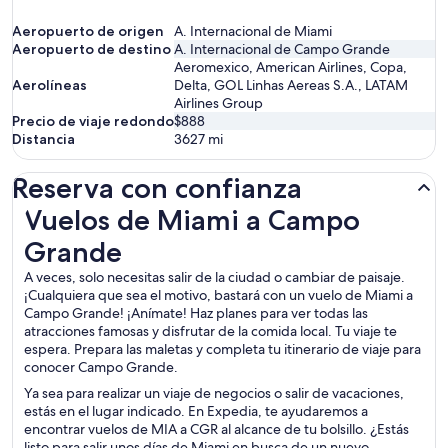
Aeropuerto de origen
A. Internacional de Miami
Aeropuerto de destino
A. Internacional de Campo Grande
Aeromexico, American Airlines, Copa,
Aerolíneas
Delta, GOL Linhas Aereas S.A., LATAM
Airlines Group
Precio de viaje redondo
$888
Distancia
3627
mi
Reserva con confianza
Vuelos de Miami a Campo Grande
Vuelos de Miami a Campo
Grande
A veces, solo necesitas salir de la ciudad o cambiar de paisaje.
¡Cualquiera que sea el motivo, bastará con un vuelo de Miami a
Campo Grande! ¡Anímate! Haz planes para ver todas las
atracciones famosas y disfrutar de la comida local. Tu viaje te
espera. Prepara las maletas y completa tu itinerario de viaje para
conocer Campo Grande.
Ya sea para realizar un viaje de negocios o salir de vacaciones,
estás en el lugar indicado. En Expedia, te ayudaremos a
encontrar vuelos de MIA a CGR al alcance de tu bolsillo. ¿Estás
listo para salir unos días de Miami en busca de un nuevo