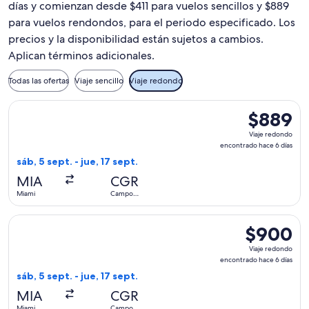
días y comienzan desde $411 para vuelos sencillos y $889
para vuelos rendondos, para el periodo especificado. Los
precios y la disponibilidad están sujetos a cambios.
Aplican términos adicionales.
Todas las ofertas
Viaje sencillo
Viaje redondo
Seleccionar vuelo de GOL Linhas Aereas S.A., con salida el 
$889
$889
Viaje
Viaje redondo
redondo,
encontrado hace 6 días
encontrado
sáb, 5 sept. - jue, 17 sept.
hace
MIA
CGR
6
Miami
Campo
días
Grande
Seleccionar vuelo de GOL Linhas Aereas S.A., con salida el 
$900
$900
Viaje
Viaje redondo
redondo,
encontrado hace 6 días
encontrado
sáb, 5 sept. - jue, 17 sept.
hace
MIA
CGR
6
Miami
Campo