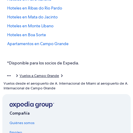
Hoteles en Ribas do Rio Pardo
Hoteles en Mata do Jacinto
Hoteles en Monte Líbano
Hoteles en Boa Sorte
Apartamentos en Campo Grande
Hostales en Campo Grande
Hoteles con spa en Campo Grande
*Disponible para los socios de Expedia.
Hoteles de lujo en Campo Grande
Vuelos a Campo Grande
Hoteles en la playa en Campo Grande
Vuelos desde el aeropuerto de A. Internacional de Miami al aeropuerto de A.
Hoteles cerca del lago en Campo Grande
Internacional de Campo Grande
Hoteles con estacionamiento en Campo Grande
Hoteles que aceptan mascotas en Campo Grande
Compañía
Hoteles en Campo Grande
Quiénes somos
Hoteles en José Abrão
Hoteles en Terenos
Empleo