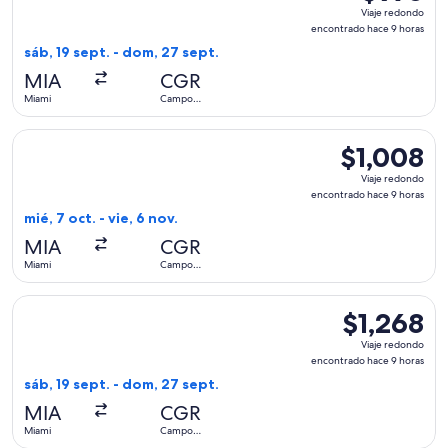
Viaje
Viaje redondo
redondo,
encontrado hace 9 horas
encontrado
sáb, 19 sept. - dom, 27 sept.
hace
MIA
CGR
9
Miami
Campo
horas
Grande
Seleccionar vuelo de United, con salida el mié, 7 oct. desd
$1,008
$1,008
Viaje
Viaje redondo
redondo,
encontrado hace 9 horas
encontrado
mié, 7 oct. - vie, 6 nov.
hace
MIA
CGR
9
Miami
Campo
horas
Grande
Seleccionar vuelo de American Airlines, con salida el sáb, 
$1,268
$1,268
Viaje
Viaje redondo
redondo,
encontrado hace 9 horas
encontrado
sáb, 19 sept. - dom, 27 sept.
hace
MIA
CGR
9
Miami
Campo
horas
Grande