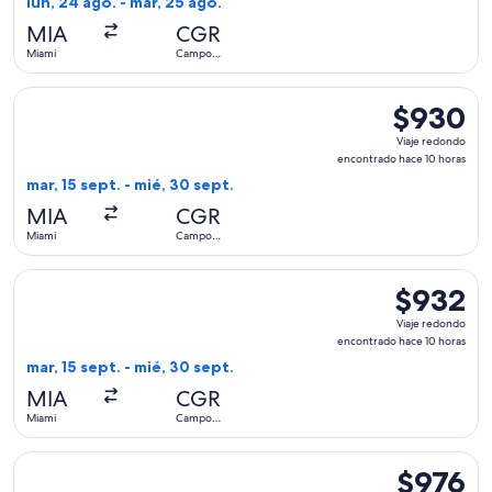
lun, 24 ago. - mar, 25 ago.
hace
MIA
CGR
3
Miami
Campo
horas
Grande
Seleccionar vuelo de GOL Linhas Aereas S.A., con salida el 
$930
$930
Viaje
Viaje redondo
redondo,
encontrado hace 10 horas
encontrado
mar, 15 sept. - mié, 30 sept.
hace
MIA
CGR
10
Miami
Campo
horas
Grande
Seleccionar vuelo de GOL Linhas Aereas S.A., con salida el 
$932
$932
Viaje
Viaje redondo
redondo,
encontrado hace 10 horas
encontrado
mar, 15 sept. - mié, 30 sept.
hace
MIA
CGR
10
Miami
Campo
horas
Grande
Seleccionar vuelo de Copa, con salida el sáb, 19 sept. des
$976
$976