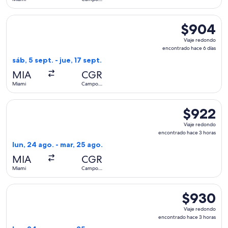
días
Grande
Seleccionar vuelo de GOL Linhas Aereas S.A., con salida el 
$904
$904
Viaje
Viaje redondo
redondo,
encontrado hace 6 días
encontrado
sáb, 5 sept. - jue, 17 sept.
hace
MIA
CGR
6
Miami
Campo
días
Grande
Seleccionar vuelo de avianca, con salida el lun, 24 ago. de
$922
$922
Viaje
Viaje redondo
redondo,
encontrado hace 3 horas
encontrado
lun, 24 ago. - mar, 25 ago.
hace
MIA
CGR
3
Miami
Campo
horas
Grande
Seleccionar vuelo de avianca, con salida el lun, 24 ago. de
$930
$930
Viaje
Viaje redondo
redondo,
encontrado hace 3 horas
encontrado