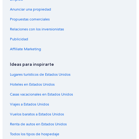
Hoteles en Moreninha
Anunciar una propiedad
Hoteles en Núcleo Industrial
Propuestas comerciales
Hoteles en Carandá Bosque
Relaciones con los inversionistas
Hoteles en Coophavila II
Publicidad
Hoteles en Vila Leda
Affiliate Marketing
Hoteles en Taquarussú
Ideas para inspirarte
Hoteles en Vila Oriente
Hoteles cerca de Centro Comercial Campo Grande
Lugares turísticos de Estados Unidos
Hoteles 2 estrellas en Sidrolandia
Hoteles en Estados Unidos
Hoteles en Sidrolandia
Casas vacacionales en Estados Unidos
Hoteles en Chácara Cachoeira
Viajes a Estados Unidos
Hoteles en Nova São Bento
Vuelos baratos a Estados Unidos
Hoteles para ir de compras en Mato Grosso del Sur
Renta de autos en Estados Unidos
Hoteles de negocios en Mato Grosso del Sur
Todos los tipos de hospedaje