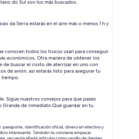
tano do Sul son los más buscados.
oao da Serra estarás en el aire más o menos 1 h y
que conocen todos los trucos usan para conseguir
 más económicos. Otra manera de obtener los
e de buscar el costo de aterrizar en uno con
s de avión, así estarás listo para asegurar tu
o tiempo.
le. Sigue nuestros consejos para que pases
po Grande de inmediato.
Qué guardar en tu
pasaporte, identificación oficial, dinero en efectivo y
n libro interesante. También te conviene empacar
e, recuerda añadir artículos como cepillo de dientes,