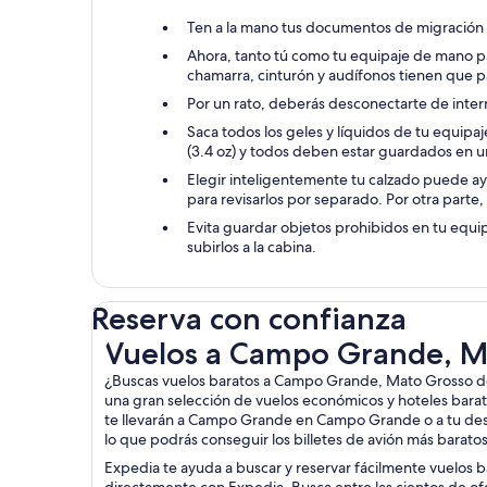
Ten a la mano tus documentos de migración 
Ahora, tanto tú como tu equipaje de mano pas
chamarra, cinturón y audífonos tienen que p
Por un rato, deberás desconectarte de intern
Saca todos los geles y líquidos de tu equip
(3.4 oz) y todos deben estar guardados en una
Elegir inteligentemente tu calzado puede ayu
para revisarlos por separado. Por otra parte,
Evita guardar objetos prohibidos en tu equi
subirlos a la cabina.
Reserva con confianza
Vuelos a Campo Grande, Mato Grosso del Sur
Vuelos a Campo Grande, M
¿Buscas vuelos baratos a Campo Grande, Mato Grosso de
una gran selección de vuelos económicos y hoteles bara
te llevarán a Campo Grande en Campo Grande o a tu dest
lo que podrás conseguir los billetes de avión más barato
Expedia te ayuda a buscar y reservar fácilmente vuelos 