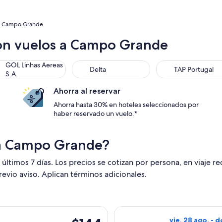
a Campo Grande
con vuelos a Campo Grande
 Linhas Aereas S.A.
Delta
TAP Portugal
GOL Linhas Aereas
Delta
TAP Portugal
S.A.
Ahorra al reservar
Ahorra hasta 30% en hoteles seleccionados por
haber reservado un vuelo.*
 a Campo Grande?
 últimos 7 días. Los precios se cotizan por persona, en viaje r
revio aviso. Aplican términos adicionales.
ida el jue, 10 sept. desde Campinas hacia Campo Grande, con r
Seleccionar vuel
$144
vie, 28 ago. - 