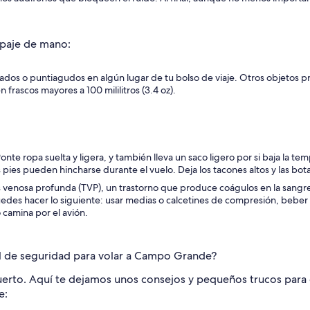
ipaje de mano:
lados o puntiagudos en algún lugar de tu bolso de viaje. Otros objetos p
 frascos mayores a 100 mililitros (3.4 oz).
nte ropa suelta y ligera, y también lleva un saco ligero por si baja la tem
ies pueden hincharse durante el vuelo. Deja los tacones altos y las bota
s venosa profunda (TVP), un trastorno que produce coágulos en la sang
puedes hacer lo siguiente: usar medias o calcetines de compresión, beber
 camina por el avión.
l de seguridad para volar a Campo Grande?
opuerto. Aquí te dejamos unos consejos y pequeños trucos para 
e: