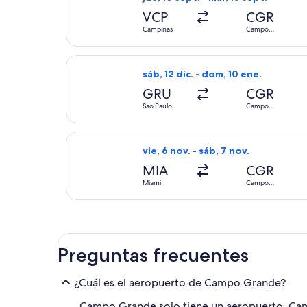
VCP
CGR
Campinas
Campo
Grande
Seleccionar vuelo de LATAM Airline
sáb, 12 dic. - dom, 10 ene.
GRU
CGR
Sao Paulo
Campo
Grande
Seleccionar vuelo de Copa, con sal
vie, 6 nov. - sáb, 7 nov.
MIA
CGR
Miami
Campo
Grande
Preguntas frecuentes
¿Cuál es el aeropuerto de Campo Grande?
Campo Grande solo tiene un aeropuerto, Ca