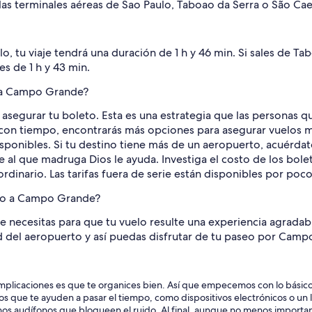
as terminales aéreas de Sao Paulo, Taboao da Serra o São Cae
, tu viaje tendrá una duración de 1 h y 46 min. Si sales de Tab
s de 1 h y 43 min.
o a Campo Grande?
 asegurar tu boleto. Esta es una estrategia que las personas 
ón con tiempo, encontrarás más opciones para asegurar vuelos
isponibles. Si tu destino tiene más de un aeropuerto, acuérdat
al que madruga Dios le ayuda. Investiga el costo de los boleto
rdinario. Las tarifas fuera de serie están disponibles por poc
elo a Campo Grande?
e necesitas para que tu vuelo resulte una experiencia agradab
d del aeropuerto y así puedas disfrutar de tu paseo por Cam
omplicaciones es que te organices bien. Así que empecemos con lo básico: 
los que te ayuden a pasar el tiempo, como dispositivos electrónicos o u
nos audífonos que bloqueen el ruido. Al final, aunque no menos important