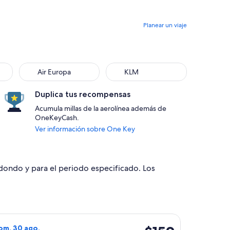
Planear un viaje
Air Europa
KLM
Air Europa
KLM
Duplica tus recompensas
Acumula millas de la aerolínea además de
OneKeyCash.
Ver información sobre One Key
edondo y para el periodo especificado. Los
egreso el mar, 15 sept., con precio de $144. encontrado hace 4
o de GOL Linhas Aereas S.A., con salida el vie, 28 ago. desd
$159
dom, 30 ago.