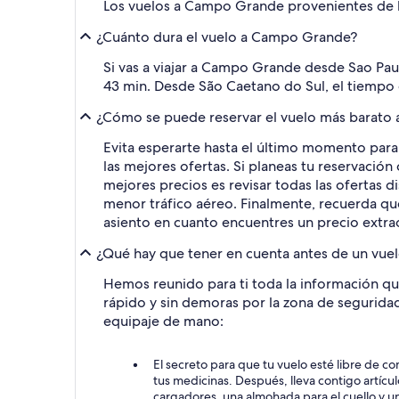
Los vuelos a Campo Grande provenientes de l
¿Cuánto dura el vuelo a Campo Grande?
Si vas a viajar a Campo Grande desde Sao Paulo
43 min. Desde São Caetano do Sul, el tiempo e
¿Cómo se puede reservar el vuelo más barat
Evita esperarte hasta el último momento para
las mejores ofertas. Si planeas tu reservaci
mejores precios es revisar todas las ofertas d
menor tráfico aéreo. Finalmente, recuerda que 
asiento en cuanto encuentres un precio extrao
¿Qué hay que tener en cuenta antes de un vu
Hemos reunido para ti toda la información qu
rápido y sin demoras por la zona de segurida
equipaje de mano:
El secreto para que tu vuelo esté libre de c
tus medicinas. Después, lleva contigo artícu
cargadores, una almohada para el cuello y u