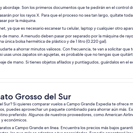
y abordaje. Son los primeros documentos que te pedirán en el control d
arán por los rayos X. Para que el proceso no sea tan largo, quítate todas
asar por la máquina.
et, ya que es necesario escanear tu celular, laptop y cualquier otro apar
aje de mano. A menudo deben pasar por separado por la máquina de rayo
 única bolsa hermética de plástico y de 1 litro (0.220 gal).
darte a ahorrar minutos valiosos. Con frecuencia, te van a solicitar que
 si usas unos zapatos sin agujetas, es probable que no tengas que quitárt
paje de mano. Si tienes objetos afilados y puntiagudos, guárdalos en el
ato Grosso del Sur
l Sur? Si quieres comparar vuelos a Campo Grande Expedia te ofrece má
tos, puedes aprovechar un paquete combinado para ahorrar aún más. Exp
ino preferido. Algunos de nuestros proveedores, como American Airline
s y económicos.
baratos a Campo Grande en línea. Encuentra los precios más bajos garan