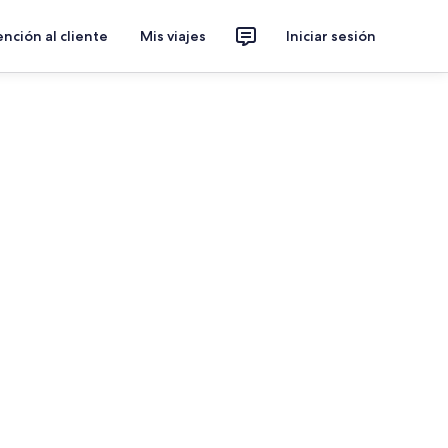
nción al cliente
Mis viajes
Iniciar sesión