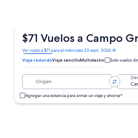
$71 Vuelos a Campo G
Se
Ver vuelo a $71 para el miércoles 23 sept. 2026
abrirá
Viaje redondo
Viaje sencillo
Multidestino
Solo vuelos di
en
una
nueva
Origen
Des
ventana
Agregar una estancia para armar un viaje y ahorrar*