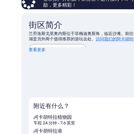
有
更
励，更多精彩！
多
照
信
片
息
街区简介
兰乔洛斯戈里奥内斯位于菲梅迪奥斯角，临近沙滩。前往
湖是另外两个值得推荐的游玩去处。
访问我们的阿卡胡特
查看阿卡胡特拉的更多公寓
查看更多
附近有什么？
阿卡胡特拉植物园
车程 24 分钟
- 7.6 英里
阿卡胡特拉港