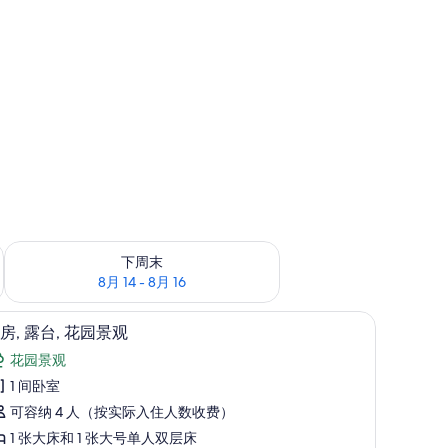
查看下周末的空房情况：8月 14 - 8月 16
下周末
8月 14 - 8月 16
客房, 露台, 花园景观 | 免费 WiFi
显
4
房, 露台, 花园景观
示
花园景观
客
1 间卧室
,
可容纳 4 人（按实际入住人数收费）
露
1 张大床和 1 张大号单人双层床