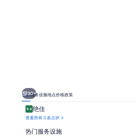
里
奥
内
斯
的
照
片
库
30+
概述
服务设施
地点
价格
政策
点
绝佳
9.4
9.4/10
评
查看所有 3 条点评
热门服务设施