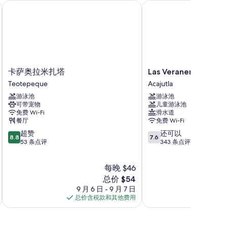
店
卡萨奥拉米扎塔
Las Veraneras别墅和
卡
Las
卡萨奥拉米扎塔
Las Veraneras别
萨
Veraneras
Teotepeque
Acajutla
奥
别
游泳池
游泳池
拉
墅
可带宠物
儿童游泳池
米
和
免费 Wi-Fi
滑水道
扎
度
餐厅
免费 Wi-Fi
塔
假
8.8
7.6
超赞
还可以
Teotepeque
村
8.8
7.6
分，
分，
53 条点评
343 条点评
Acajutla
总
总
分
分
每晚 $46
10，
10，
超
新
还
总价 $54
赞，
价
可
9 月 6 日 - 9 月 7 日
8 月 
53
格
以，
总价含税款和其他费用
总价
条
$54
343
点
条
评
点