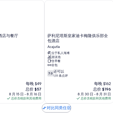
店与餐厅
萨利尼塔斯皇家迪卡梅隆俱乐部全包酒
更多设施/服务还包括：
餐厅用餐指南和旅行指南
萨
酒店与餐厅
萨利尼塔斯皇家迪卡梅隆俱乐部全
利
包酒店
尼
Acajutla
塔
斯
位于私人海滩
游泳池
皇
含早餐
家
全包
迪
7.0
卡
还可以
7.0
分，
梅
1,111 条点评
总
隆
每晚 $49
每晚 $162
分
俱
新
新
总价 $57
总价 $196
10，
乐
价
价
还
8 月 15 日 - 8 月 16 日
部
8 月 30 日 - 8 月 31 日
格
格
可
总价含税款和其他费用
全
总价含税款和其他费用
$57
$196
以，
包
1,111
对比同类住宿
酒
条
店