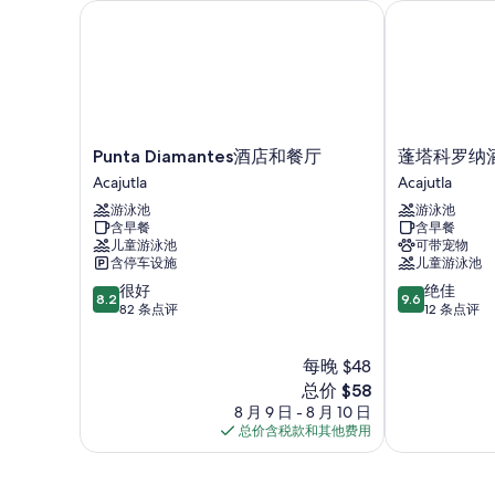
Punta Diamantes酒店和餐厅
蓬塔科罗纳酒
Punta
蓬
Punta Diamantes酒店和餐厅
蓬塔科罗纳
Diamantes
塔
Acajutla
Acajutla
酒
科
游泳池
游泳池
店
罗
含早餐
含早餐
和
纳
儿童游泳池
可带宠物
餐
酒
含停车设施
儿童游泳池
厅
店
8.2
9.6
很好
绝佳
Acajutla
与
8.2
9.6
分，
分，
82 条点评
12 条点评
餐
总
总
厅
分
分
Acajutla
每晚 $48
10，
10，
很
新
绝
总价 $58
好，
价
佳，
8 月 9 日 - 8 月 10 日
82
格
12
总价含税款和其他费用
条
$58
条
点
点
评
评