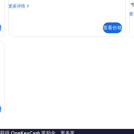
台,
台
开
更多详情
泳
间,
客
更
池
露
房
台,
景
露
泳
格
查看价格
台
观
池
花
景
的
园
观
景
所
更
观
多
有
更
信
多
照
息
信
片
息
格
 OneKeyCash 奖励金。更多奖