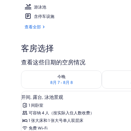
游泳池
含停车设施
外观
查看全部
客房选择
查看这些日期的空房情况
查看今晚的空房情况：8月 7 - 8月 8
查看明天的空房情
今晚
8月 7 - 8月 8
开间, 露台, 泳池景观 | 免费 WiFi
显
6
开间, 露台, 泳池景观
示
1 间卧室
开
可容纳 4 人（按实际入住人数收费）
间,
1 张大床和 1 张大号单人双层床
露
免费 Wi-Fi