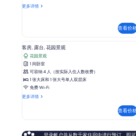
台,
开
更多详情
泳
间,
池
露
台,
景
泳
查看价
观
池
景
的
免费 WiFi
显
观
4
客房, 露台, 花园景观
所
更
示
多
有
花园景观
客
信
照
1 间卧室
息
房,
片
可容纳 4 人（按实际入住人数收费）
露
1 张大床和 1 张大号单人双层床
台,
免费 Wi-Fi
花
客
更多详情
园
房,
景
露
查看价
台,
观
花
的
园
景
所
观
登录帐户并从数千家住宿中进行预订，即可获得