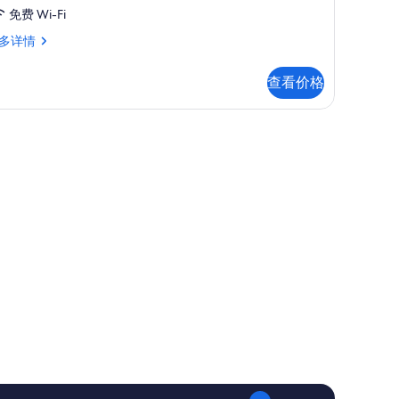
,
免费 Wi-Fi
花
多详情
园
,
景
查看价格
,
观
的
所
有
照
片