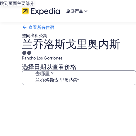
跳到页面主要部分
旅游产品
查看所有住宿
整间出租公寓
兰乔洛斯戈里奥内斯
2.0
Rancho Los Gorriones
星
住
选择日期以查看价格
宿
去哪里？
兰
乔
洛
斯
戈