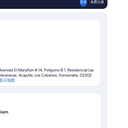
登录
免费注册
Avenida El Marañón # 14, Poligono B 1, Residencial Las
Veraneras, Acajutla, Los Cobanos, Sonsonate, 02302
显示地图
地图
alam