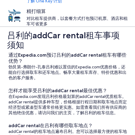
了解 One Key 计划
精打细算
对比租车提供商，以套餐方式打包预订机票、酒店和租
车可省更多
吕利的addCar rental租车事项
须知
通过Expedia.com预订吕利的addCar rental租车有哪些
优势？
勃艮第-弗朗什-孔泰吕利难以置信的Expedia.com优惠价格，还
能自行选择取车和还车地点。畅享大量租车库存、特价优惠和出
色的客户服务。
怎样才能享受吕利的addCar rental最佳优惠？
在Expedia.com发现吕利价格最划算的addCar rental优质租车。
addCar rental提供多种车型，价格根据行程日期和取车地点而定
经济型或紧凑型车通常价格更实惠。如需查看我们所有供应商的
其他绝佳优惠，请访问我们的主页，了解吕利的租车信息。
addCar rental在吕利有哪些取车地点？
addCar rental的租车地点遍布吕利。您可以选择最方便的租车地