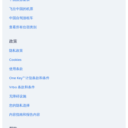
第戎的民宿
飞往中国的机票
第戎的家庭旅馆
中国自驾游租车
位于第戎的家庭式酒店
查看所有住宿类别
位于第戎的酒庄酒店
第戎的酒店
政策
拉康克的酒店
隐私政策
纳沃尔-苏尔-格罗斯纳的酒店
Cookies
滨湖克莱尔沃的酒店
使用条款
伊格朗德的酒店
One Key™ 计划条款和条件
塞纳-马恩省河畔圣马尔克的酒店
Vrbo 条款和条件
位于伯根地酒的酒庄酒店
无障碍设施
凡泽勒的酒店
您的隐私选择
隆勒索涅的酒店
内容指南和报告内容
阿户伊的酒店
塞耶河博尔德教区的别墅