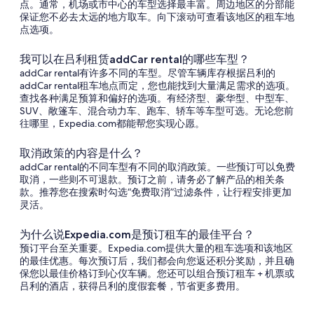
点。通常，机场或市中心的车型选择最丰富。周边地区的分部能
保证您不必去太远的地方取车。向下滚动可查看该地区的租车地
点选项。
我可以在吕利租赁addCar rental的哪些车型？
addCar rental有许多不同的车型。尽管车辆库存根据吕利的
addCar rental租车地点而定，您也能找到大量满足需求的选项。
查找各种满足预算和偏好的选项。有经济型、豪华型、中型车、
SUV、敞篷车、混合动力车、跑车、轿车等车型可选。无论您前
往哪里，Expedia.com都能帮您实现心愿。
取消政策的内容是什么？
addCar rental的不同车型有不同的取消政策。一些预订可以免费
取消，一些则不可退款。预订之前，请务必了解产品的相关条
款。推荐您在搜索时勾选“免费取消”过滤条件，让行程安排更加
灵活。
为什么说Expedia.com是预订租车的最佳平台？
预订平台至关重要。Expedia.com提供大量的租车选项和该地区
的最佳优惠。每次预订后，我们都会向您返还积分奖励，并且确
保您以最佳价格订到心仪车辆。您还可以组合预订租车 + 机票或
吕利的酒店，获得吕利的度假套餐，节省更多费用。