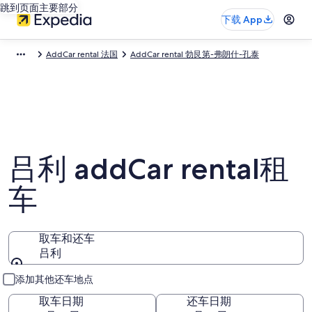
跳到页面主要部分
下载 App
AddCar rental 法国
AddCar rental 勃艮第-弗朗什-孔泰
吕利 addCar rental租
车
取车和还车
吕利
取车和还车
添加其他还车地点
取车日期
还车日期