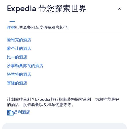
Expedia 带您探索世界
住宿
机票
套餐
租车
度假短租房
其他
隆维克的酒店
蒙圣让的酒店
比丰的酒店
沙泰勒桑苏瓦的酒店
塔兰特的酒店
塞隆的酒店
桑瑟雷的酒店
计划前往吕利？Expedia 旅行指南带您探索吕利，为您推荐最好
蒙特伯德的酒店
的酒店、度假套餐以及租车优惠等等。
普里塞的酒店
吕利酒店
维拉尔瓜的酒店
萨伊纳尔的酒店