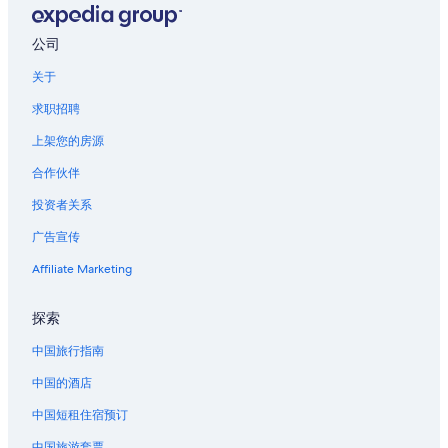
位于库什的家庭式酒店
公司
库什的酒店
关于
圣皮耶尔七塔教区的酒店
第戎市中心的酒店
求职招聘
奥泽兰河畔弗拉维尼的酒店
上架您的房源
蒙特索克莱瑟通的酒店
合作伙伴
岛的酒店
投资者关系
汝拉的酒店
广告宣传
阿尔芒松河畔佩尔里尼的酒店
Affiliate Marketing
圣玛丽拉布朗克的酒店
探索
阿奈拉科特的酒店
拉格兰德-维里耶的酒店
中国旅行指南
蒙雷瑟尔的酒店
中国的酒店
圣迪迪耶的酒店
中国短租住宿预订
第戎的公寓酒店
中国旅游套票