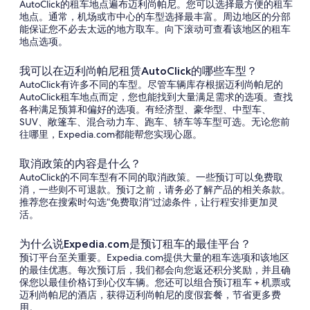
AutoClick的租车地点遍布迈利尚帕尼。您可以选择最方便的租车
地点。通常，机场或市中心的车型选择最丰富。周边地区的分部
能保证您不必去太远的地方取车。向下滚动可查看该地区的租车
地点选项。
我可以在迈利尚帕尼租赁AutoClick的哪些车型？
AutoClick有许多不同的车型。尽管车辆库存根据迈利尚帕尼的
AutoClick租车地点而定，您也能找到大量满足需求的选项。查找
各种满足预算和偏好的选项。有经济型、豪华型、中型车、
SUV、敞篷车、混合动力车、跑车、轿车等车型可选。无论您前
往哪里，Expedia.com都能帮您实现心愿。
取消政策的内容是什么？
AutoClick的不同车型有不同的取消政策。一些预订可以免费取
消，一些则不可退款。预订之前，请务必了解产品的相关条款。
推荐您在搜索时勾选“免费取消”过滤条件，让行程安排更加灵
活。
为什么说Expedia.com是预订租车的最佳平台？
预订平台至关重要。Expedia.com提供大量的租车选项和该地区
的最佳优惠。每次预订后，我们都会向您返还积分奖励，并且确
保您以最佳价格订到心仪车辆。您还可以组合预订租车 + 机票或
迈利尚帕尼的酒店，获得迈利尚帕尼的度假套餐，节省更多费
用。