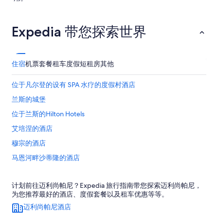
Expedia 带您探索世界
住宿
机票
套餐
租车
度假短租房
其他
位于凡尔登的设有 SPA 水疗的度假村酒店
兰斯的城堡
位于兰斯的Hilton Hotels
艾培涅的酒店
穆宗的酒店
马恩河畔沙蒂隆的酒店
巴尔鲁瓦地区利尼的酒店
计划前往迈利尚帕尼？Expedia 旅行指南带您探索迈利尚帕尼，
奥布河畔阿尔西的酒店
为您推荐最好的酒店、度假套餐以及租车优惠等等。
西耶里的酒店
迈利尚帕尼酒店
梅斯的酒店