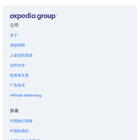
莱恩的酒店
圣维讷的公寓
公司
圣瑞利安莱维拉的酒店
关于
香槟的乡间别墅
香槟的酒店
求职招聘
香槟的私人度假屋
上架您的房源
葛兰皮衣的酒店
合作伙伴
佩西科斯东的酒店
投资者关系
吕代的酒店
广告宣传
Affiliate Marketing
探索
中国旅行指南
中国的酒店