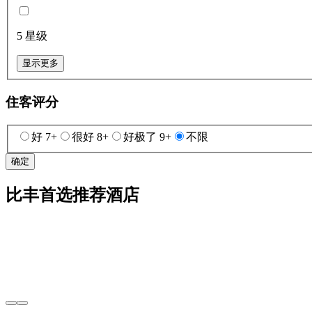
5 星级
显示更多
住客评分
好 7+
很好 8+
好极了 9+
不限
确定
比丰首选推荐酒店