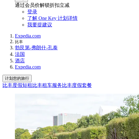
通过会员价解锁折扣立减
登录
了解 One Key 计划详情
我要提建议
Expedia.com
比丰
勃艮第-弗朗什-孔泰
法国
酒店
Expedia.com
计划您的旅行
比丰度假短租
比丰租车服务
比丰度假套餐