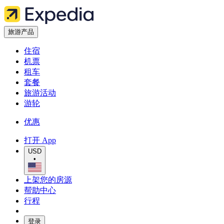
旅游产品
住宿
机票
租车
套餐
旅游活动
游轮
优惠
打开 App
USD
•
上架您的房源
帮助中心
行程
登录