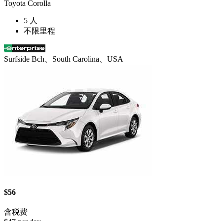
Toyota Corolla
5 人
不限里程
Surfside Bch、South Carolina、USA
$56
含税费