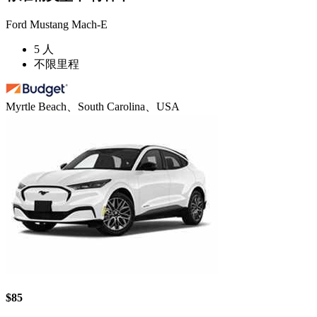
Ford Mustang Mach-E
5 人
不限里程
Myrtle Beach、South Carolina、USA
$85