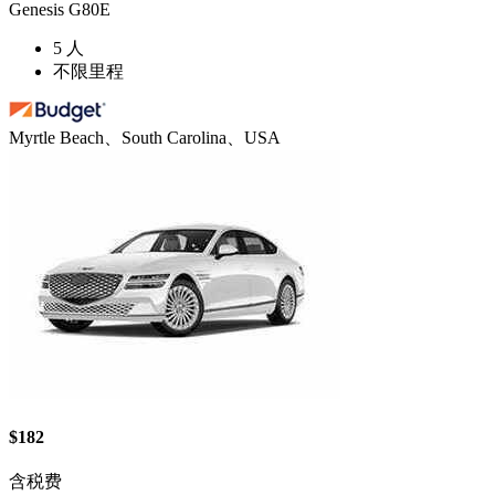
Genesis G80E
5 人
不限里程
Myrtle Beach、South Carolina、USA
$182
含税费