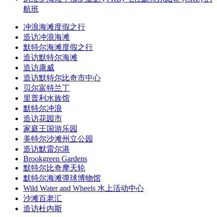
航班
冲浪海滩度假之行
造访冲浪海滩
默特尔海滩度假之行
造访默特尔海滩
造访康威
造访默特尔比奇市中心
贝尔富特兰丁
里普利水族馆
默特尔冲浪
造访花园市
家庭王国游乐园
美特尔沙滩州立公园
造访默雷尔港
Brookgreen Gardens
默特尔比奇摩天轮
默特尔海滩弹球博物馆
Wild Water and Wheels 水上活动中心
沙滩百老汇
造访杜内斯