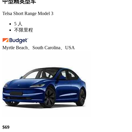
中型精英型车
Telsa Short Range Model 3
5 人
不限里程
Myrtle Beach、South Carolina、USA
$69