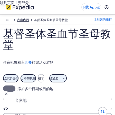
跳到页面主要部分
下载 App
计划您的旅行
古廖内西
基督圣体圣血节圣母教堂
基督圣体圣血节圣母教
堂
住宿
机票
租车
套餐
旅游活动
游轮
已添加住宿
已添加机票
租车
经济舱
添加多个日期或目的地
出发地