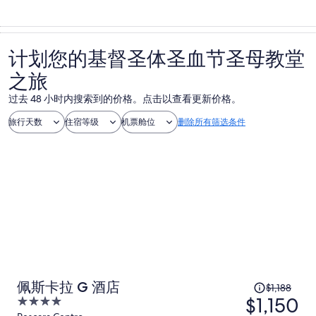
计划您的基督圣体圣血节圣母教堂
之旅
过去 48 小时内搜索到的价格。点击以查看更新价格。
旅行天数
住宿等级
机票舱位
删除所有筛选条件
原
佩斯卡拉 G 酒店
$1,188
$1,150
价
4