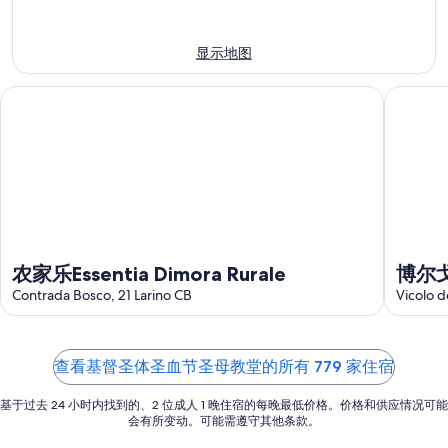
母
堂
近
教
附
今
显示地图
堂
近
晚
附
明
的
农家乐Essentia Dimora Rurale
博尔戈奇
近
晚
住
的
的
宿
下
住
价
周
宿
格，
末
价
入
住
格，
住
宿
入
日
价
住
期
农家乐Essentia Dimora Rurale
博尔
格，
日
为
Contrada Bosco, 21 Larino CB
Vicolo d
入
期
8
住
月
为
日
9
8
查看基督圣体圣血节圣母教堂的所有 779 家住宿
日
月
期
-
10
为
基于过去 24 小时内找到的、2 位成人 1 晚住宿的每晚最低价格。价格和供应情况可能
8
日
8
会有所变动。可能需遵守其他条款。
月
-
月