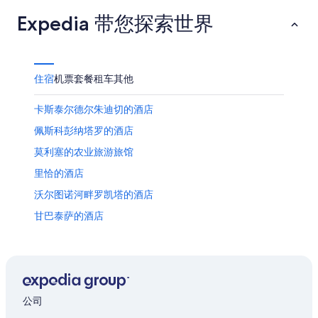
10
8
14
Expedia 带您探索世界
日
月
日
11
-
日
8
月
住宿
机票
套餐
租车
其他
16
日
卡斯泰尔德尔朱迪切的酒店
佩斯科彭纳塔罗的酒店
莫利塞的农业旅游旅馆
里恰的酒店
沃尔图诺河畔罗凯塔的酒店
甘巴泰萨的酒店
圣埃莱纳桑尼塔的酒店
公司