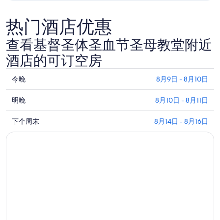
热门酒店优惠
查看基督圣体圣血节圣母教堂附近
酒店的可订空房
查
今晚
8月9日 - 8月10日
看
查
基
明晚
8月10日 - 8月11日
看
督
查
基
下个周末
8月14日 - 8月16日
圣
看
督
体
基
圣
圣
督
体
血
圣
圣
节
体
血
圣
圣
节
母
血
圣
教
节
母
堂
圣
教
附