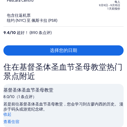
为
out
Pescara Centro
每人
of
每
9月9日 - 9月15日
1 天前报价
5
人
包含往返机票
$1,188，
纽约 (NYC) 至 佩斯卡拉 (PSR)
现
价
9.4
/
10
超好！ (890 条点评)
为
每
人
选择您的日期
$1,150
住在基督圣体圣血节圣母教堂热门
景点附近
基督圣体圣血节圣母教堂
8.0/10（1 条点评）
若是前往基督圣体圣血节圣母教堂，您会学习到古廖内西的历史。 漫
步于码头或游览纪念碑。
收起
查看住宿