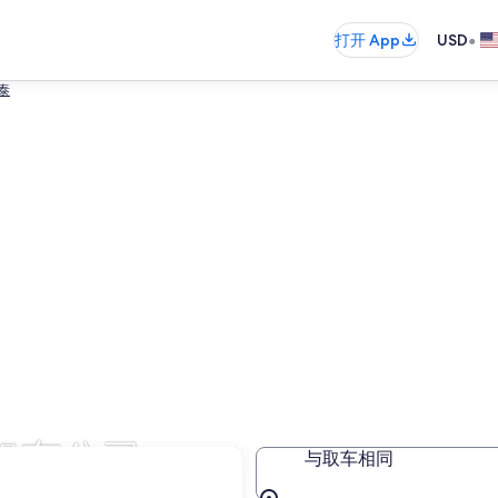
•
打开 App
USD
孔泰
租车公司
与取车相同