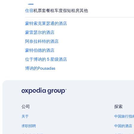
住宿
机票
套餐
租车
度假短租房
其他
蒙特索克莱瑟通的酒店
蒙雷瑟尔的酒店
阿奈拉科特的酒店
蒙特伯德的酒店
位于博讷的 5 星级酒店
博讷的Pousadas
凡泽勒的酒店
塔兰特的酒店
比丰的酒店
阿户伊的酒店
公司
探索
维拉尔瓜的酒店
关于
中国旅行指
科朗的酒店
求职招聘
中国的酒店
塞纳-马恩省河畔圣马尔克的酒店