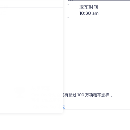
与取车相同
日期
取车时间
23日
尽享实惠
One Key 计划会员有超过 100 万项租车选择，
可省 10% 或更多
了解 One Key 计划