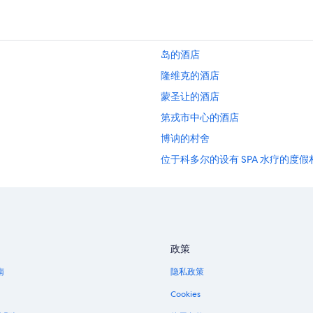
岛的酒店
隆维克的酒店
蒙圣让的酒店
第戎市中心的酒店
博讷的村舍
位于科多尔的设有 SPA 水疗的度假
萨伊纳尔的酒店
塞隆的酒店
沙泰勒桑苏瓦的酒店
桑瑟雷的酒店
政策
圣迪迪耶的酒店
南
隐私政策
圣伊莱尔丰坦的酒店
Cookies
拉格兰德-维里耶的酒店