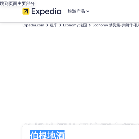
跳到页面主要部分
旅游产品
Expedia.com
租车
Economy 法国
Economy 勃艮第-弗朗什-
伯根地酒的经济型车辆
取车
取车
伯根地酒