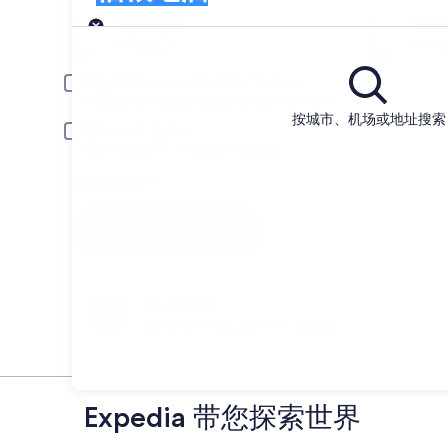
取车
取车日期
还车
8月22日
8月
驾驶员年龄在 30 岁以下或 70 岁以上
年轻或年长的驾驶员可能会被要求支付额外费用。
按城市、机场或地址搜索
包括 AARP 会员价
须持有会员身份，并在取车时通过验证。
我有折扣码
搜索
随心所欲
多项/部分租车取消可免手续费
Expedia 带您探索世界