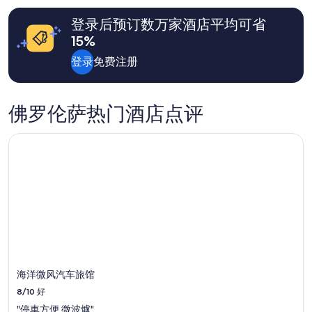
e
找
h
b
登录后预订数万家酒店平均可省
到
a
r
的、
i
15%
e
2
n
a
位
登录
免费注册
m
k
成
o
f
人
t
a
1
e
s
佛罗伦萨热门酒店点评
晚
l
t
住
s
n
宿
.
海洋微风汽车旅馆
i
的
F
c
每
r
e
晚
i
.
最
e
H
低
n
o
价
d
w
格。
l
e
价
y
v
格
a
e
和
n
r
供
海洋微风汽车旅馆
d
t
应
h
8/10
好
h
情
e
e
"停車方便 微波爐"
况