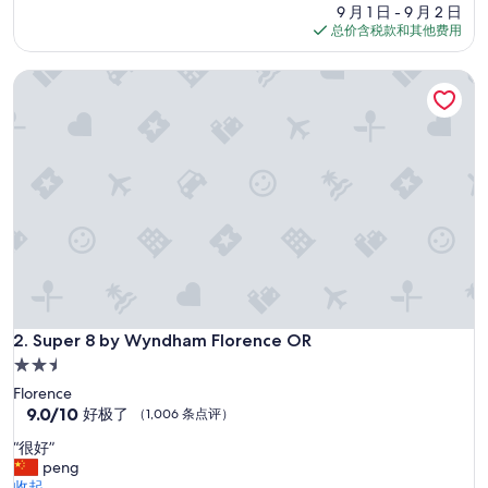
，
（1,018
价
9 月 1 日 - 9 月 2 日
热
条
格
总价含税款和其他费用
情
点
$116
服
评）
Super 8 by Wyndham Florence OR
务
态
度
，
感
觉
回
到
家
里
睡
觉
”
Super 8 by Wyndham Florence OR
2. Super 8 by Wyndham Florence OR
2.5
星
Florence
住
9.0
9.0/10
好极了
（1,006 条点评）
分，
宿
“
“很好”
总
很
peng
分
好
收起