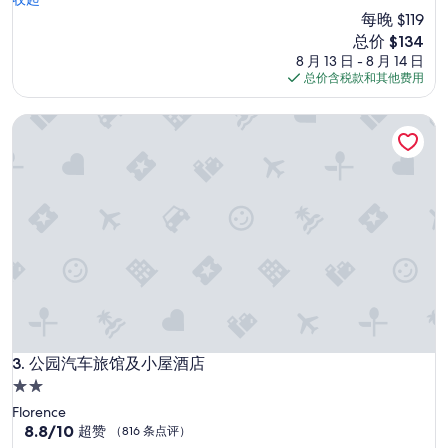
10，
”
每晚 $119
好
极
新
总价 $134
了，
价
8 月 13 日 - 8 月 14 日
（1,006
格
总价含税款和其他费用
条
$134
点
公园汽车旅馆及小屋酒店
评）
公园汽车旅馆及小屋酒店
3. 公园汽车旅馆及小屋酒店
2.0
星
Florence
住
8.8
8.8/10
超赞
（816 条点评）
分，