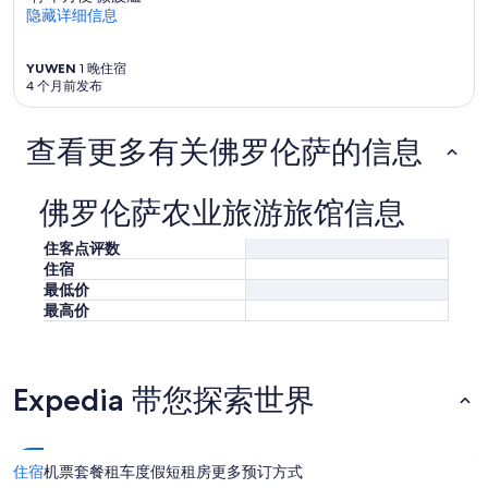
l
f
隐藏详细信息
可
p
a
能
f
c
会
u
YUWEN
1 晚住宿
i
有
l
4 个月前发布
l
所
s
i
变
t
t
动。
a
查看更多有关佛罗伦萨的信息
y
可
f
c
能
f
o
需
.
佛罗伦萨农业旅游旅馆信息
u
遵
V
l
守
e
住客点评数
d
其
r
住宿
u
他
y
s
最低价
条
d
e
最高价
款。
o
s
g
o
f
m
r
e
Expedia 带您探索世界
i
u
e
p
n
d
d
a
l
住宿
机票
套餐
租车
度假短租房
更多预订方式
t