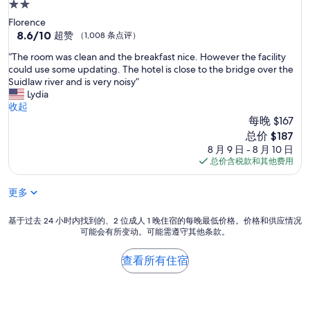
2.0
S
星
Florence
u
住
8.6
8.6/10
c
超赞
（1,008 条点评）
分，
h
宿
“
“The room was clean and the breakfast nice. However the facility
总
a
T
could use some updating. The hotel is close to the bridge over the
分
r
h
Suidlaw river and is very noisy”
10，
e
e
Lydia
超
f
r
收起
赞，
r
o
每晚 $167
（1,008
e
o
条
s
新
总价 $187
m
点
h
价
8 月 9 日 - 8 月 10 日
w
评）
i
格
总价含税款和其他费用
a
n
$187
s
g
更多
c
b
l
r
e
基
基于过去 24 小时内找到的、2 位成人 1 晚住宿的每晚最低价格。价格和供应情况
e
a
可能会有所变动。可能需遵守其他条款。
于
a
n
过
k
a
去
f
查看所有住宿
n
24
r
d
小
o
t
时
m
h
内
c