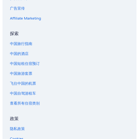
r
广告宣传
尤金的汽车旅馆
i
d
奥克兰的民宿
Affiliate Marketing
g
e
斯普林菲尔德的公寓
o
探索
厄齐沃特海岸的酒店
v
中国旅行指南
e
林肯市的民宿
r
中国的酒店
t
林肯市的私人度假屋
h
中国短租住宿预订
林肯市的度假村
e
S
中国旅游套票
林肯市的联排别墅
u
i
亚查茨的民宿
飞往中国的机票
d
亚查茨的村舍
中国自驾游租车
l
a
默特尔波因特的农业旅游旅馆
查看所有住宿类别
w
r
位于杜内斯城的豪华酒店
i
政策
埃尔迈拉的酒店
v
e
隐私政策
罗斯堡的度假村
r
Cookies