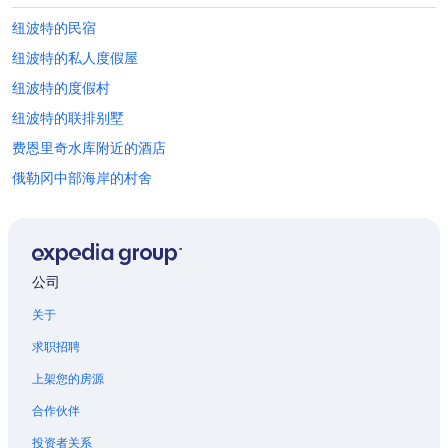
y
i
”
纽波特的民宿
n
g
纽波特的私人度假屋
.
T
纽波特的度假村
h
纽波特的联排别墅
e
h
费恩里奇水库附近的酒店
o
t
俄勒冈中部海岸的村舍
e
俄勒冈中部海岸的酒店
l
i
俄勒冈中部海岸的私人度假屋
s
c
蒙莫斯的木舍
公司
l
海狮洞穴附近的酒店
o
关于
s
库斯贝的公寓
e
求职招聘
t
强克逊城的民宿
o
上架您的房源
南海滩的私人度假屋
t
h
合作伙伴
尤金的民宿
e
投资者关系
b
尤金的家庭旅馆