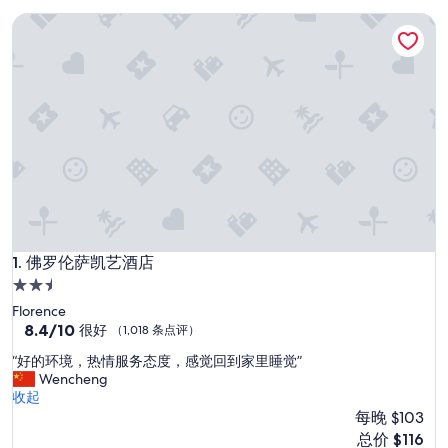
佛罗伦萨凯艺酒店
佛罗伦萨凯艺酒店
1. 佛罗伦萨凯艺酒店
2.5
星
Florence
住
8.4
8.4/10
很好
（1,018 条点评）
分，
宿
“
“好的环境，热情服务态度，感觉回到家里睡觉”
总
好
Wencheng
分
的
收起
10，
环
每晚 $103
很
境
好，
新
总价 $116