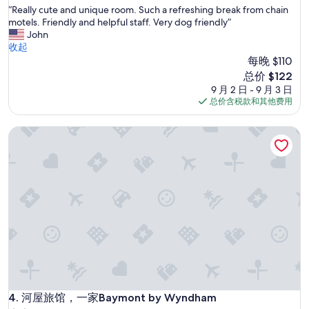
宿
“
“Really cute and unique room. Such a refreshing break from chain
总
R
motels. Friendly and helpful staff. Very dog friendly”
分
e
John
10，
a
收起
超
l
每晚 $110
赞，
l
（816
新
总价 $122
y
条
价
9 月 2 日 - 9 月 3 日
c
点
格
总价含税款和其他费用
u
评）
$122
t
河屋旅馆，一家Baymont by Wyndham
e
a
n
d
u
n
i
q
u
e
r
o
o
m
河屋旅馆，一家Baymont by Wyndham
4. 河屋旅馆，一家Baymont by Wyndham
.