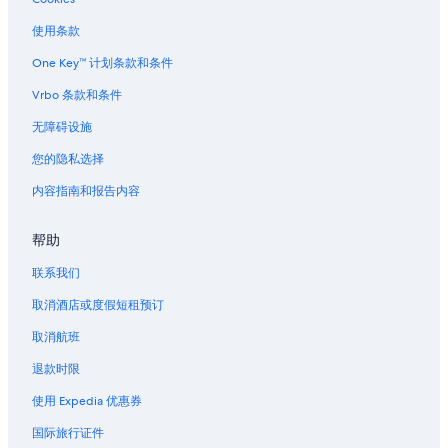
a
北湾的农业旅游旅馆
n
位于北湾的娱乐场酒店
使用条款
d
i
北湾的酒店
One Key™ 计划条款和条件
s
v
尤金站的家庭旅馆
Vrbo 条款和条件
e
切希尔的家庭旅馆
r
无障碍设施
y
黎巴嫩的汽车旅馆
您的隐私选择
n
o
布朗斯维尔的度假村
内容指南和报告内容
i
奥尔巴尼的民宿
s
y
帮助
西俄勒冈的度假村
”
俄勒冈南部海岸的酒店
联系我们
雷神之井附近的酒店
取消酒店或度假短租预订
阿尔西厄的酒店
取消航班
退款时限
使用 Expedia 优惠券
国际旅行证件