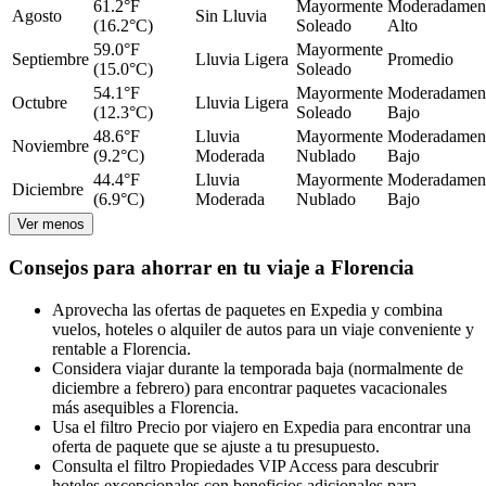
61.2°F
Mayormente
Moderadamen
Agosto
Sin Lluvia
(16.2°C)
Soleado
Alto
59.0°F
Mayormente
Septiembre
Lluvia Ligera
Promedio
(15.0°C)
Soleado
54.1°F
Mayormente
Moderadamen
Octubre
Lluvia Ligera
(12.3°C)
Soleado
Bajo
48.6°F
Lluvia
Mayormente
Moderadamen
Noviembre
(9.2°C)
Moderada
Nublado
Bajo
44.4°F
Lluvia
Mayormente
Moderadamen
Diciembre
(6.9°C)
Moderada
Nublado
Bajo
Ver menos
Consejos para ahorrar en tu viaje a Florencia
Aprovecha las ofertas de paquetes en Expedia y combina
vuelos, hoteles o alquiler de autos para un viaje conveniente y
rentable a Florencia.
Considera viajar durante la temporada baja (normalmente de
diciembre a febrero) para encontrar paquetes vacacionales
más asequibles a Florencia.
Usa el filtro Precio por viajero en Expedia para encontrar una
oferta de paquete que se ajuste a tu presupuesto.
Consulta el filtro Propiedades VIP Access para descubrir
hoteles excepcionales con beneficios adicionales para