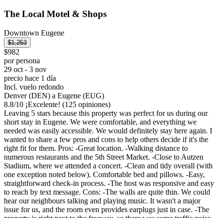
The Local Motel & Shops
Downtown Eugene
$1,253
$982
por persona
29 oct - 3 nov
precio hace 1 día
Incl. vuelo redondo
Denver (DEN) a Eugene (EUG)
8.8
/
10
¡Excelente! (125 opiniones)
Leaving 5 stars because this property was perfect for us during our
short stay in Eugene. We were comfortable, and everything we
needed was easily accessible. We would definitely stay here again. I
wanted to share a few pros and cons to help others decide if it's the
right fit for them. Pros: -Great location. -Walking distance to
numerous restaurants and the 5th Street Market. -Close to Autzen
Stadium, where we attended a concert. -Clean and tidy overall (with
one exception noted below). Comfortable bed and pillows. -Easy,
straightforward check-in process. -The host was responsive and easy
to reach by text message. Cons: -The walls are quite thin. We could
hear our neighbours talking and playing music. It wasn't a major
issue for us, and the room even provides earplugs just in case. -The