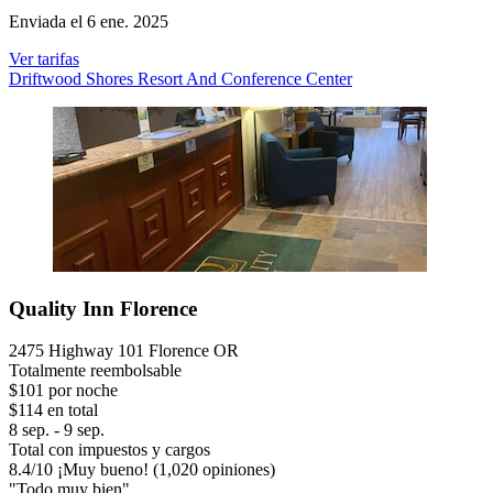
Enviada el 6 ene. 2025
Ver tarifas
Driftwood Shores Resort And Conference Center
Quality Inn Florence
2475 Highway 101 Florence OR
Totalmente reembolsable
$101 por noche
$114 en total
8 sep. - 9 sep.
Total con impuestos y cargos
8.4
/
10
¡Muy bueno! (1,020 opiniones)
"Todo muy bien"