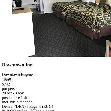
Downtown Inn
Downtown Eugene
$920
$742
por persona
29 oct - 3 nov
precio hace 1 día
Incl. vuelo redondo
Denver (DEN) a Eugene (EUG)
9
/
10
¡Magnífico! (870 opiniones)