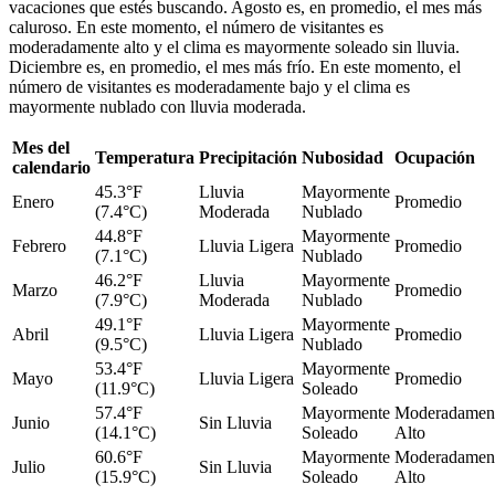
vacaciones que estés buscando. Agosto es, en promedio, el mes más
caluroso. En este momento, el número de visitantes es
moderadamente alto y el clima es mayormente soleado sin lluvia.
Diciembre es, en promedio, el mes más frío. En este momento, el
número de visitantes es moderadamente bajo y el clima es
mayormente nublado con lluvia moderada.
Mes del
Temperatura
Precipitación
Nubosidad
Ocupación
calendario
45.3°F
Lluvia
Mayormente
Enero
Promedio
(7.4°C)
Moderada
Nublado
44.8°F
Mayormente
Febrero
Lluvia Ligera
Promedio
(7.1°C)
Nublado
46.2°F
Lluvia
Mayormente
Marzo
Promedio
(7.9°C)
Moderada
Nublado
49.1°F
Mayormente
Abril
Lluvia Ligera
Promedio
(9.5°C)
Nublado
53.4°F
Mayormente
Mayo
Lluvia Ligera
Promedio
(11.9°C)
Soleado
57.4°F
Mayormente
Moderadamen
Junio
Sin Lluvia
(14.1°C)
Soleado
Alto
60.6°F
Mayormente
Moderadamen
Julio
Sin Lluvia
(15.9°C)
Soleado
Alto