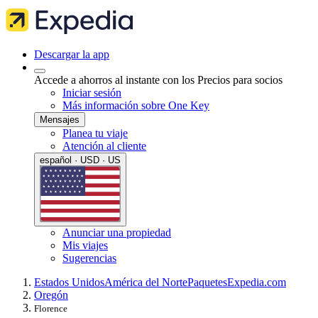
Descargar la app
Accede a ahorros al instante con los Precios para socios
Iniciar sesión
Más información sobre One Key
Mensajes
Planea tu viaje
Atención al cliente
español · USD · US
Anunciar una propiedad
Mis viajes
Sugerencias
Estados Unidos
América del Norte
Paquetes
Expedia.com
Oregón
Florence