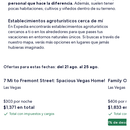
personal que hace la diferencia.
Además, suelen tener
pocas habitaciones, cultivos y viñedos dentro de su terreno.
Establecimientos agroturísticos cerca de mí
En Expedia encontrarás establecimientos agroturísticos
cercanos a ti o en los alrededores para que pases tus
vacaciones en entornos naturales únicos. Si buscas a través de
nuestro mapa, verás más opciones en lugares que jamás
hubieras imaginado.
Ofertas para estas fechas:
del 21 ago. al 25 ago.
Galería
7 Mi to Fremont Street: Spacious Vegas Home!
Galería
Family Oas
7 Mi to Fremont Street: Spacious Vegas Home!
Family Oas
de
de
Las Vegas
Las Vegas
imágenes
imágene
de
de
$303 por noche
$406 por n
7
Family
El
El
$1,371 en total
$1,833 en 
Mi
Oasis
precio
precio
Total con impuestos y cargos
Total con 
to
Ranch
Total
Total
es
es
Fremont
3BR
con
con
de
de
1% de descu
$1,371.
$1,833.
impuestos
impuestos
Street:
Pool