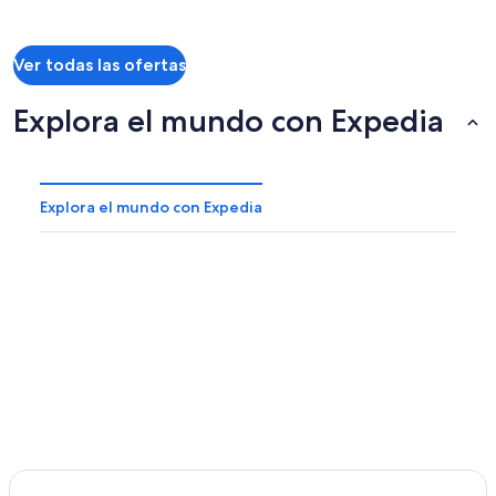
y
y
Spacious
Mystic
cargos
cargos
Vegas
Falls
Ver todas las ofertas
Home!
Explora el mundo con Expedia
Explora el mundo con Expedia