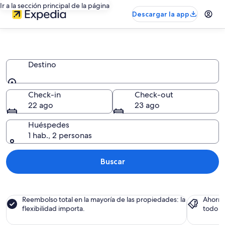
Ir a la sección principal de la página
Descargar la app
Hoteles haciendas
Destino
Destino
Check-in
Check-out
22 ago
23 ago
Huéspedes
1 hab., 2 personas
Buscar
Reembolso total en la mayoría de las propiedades: la
Ahorra
flexibilidad importa.
todo e