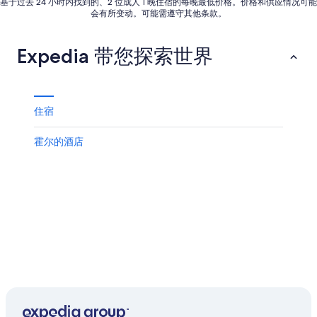
基于过去 24 小时内找到的、2 位成人 1 晚住宿的每晚最低价格。价格和供应情况可能
9
8
14
会有所变动。可能需遵守其他条款。
日
月
日
10
-
Expedia 带您探索世界
日
8
月
16
日
住宿
霍尔的酒店