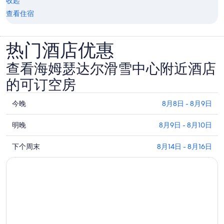
收起
查看住宿
热门酒店优惠
查看海姆瑟达尔滑雪中心附近酒店
的可订空房
查
今晚
8月8日 - 8月9日
看
查
海
明晚
8月9日 - 8月10日
看
姆
查
海
下个周末
8月14日 - 8月16日
瑟
看
姆
达
海
瑟
尔
姆
达
滑
瑟
尔
雪
达
滑
中
尔
雪
心
滑