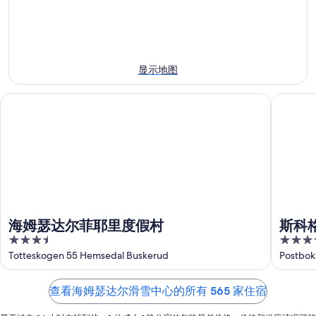
中
附
雪
心
近
中
附
今
心
近
晚
附
明
的
显示地图
近
晚
住
的
的
宿
海姆瑟达尔菲耶里度假村
斯科格斯
下
住
价
周
宿
格，
末
价
入
住
格，
住
宿
入
日
价
住
期
格，
日
为
入
期
8
海姆瑟达尔菲耶里度假村
斯科格
住
月
为
3.5
3.5
日
8
8
out
out
Totteskogen 55 Hemsedal Buskerud
Postbok
日
月
期
of
of
-
9
为
5
5
查看海姆瑟达尔滑雪中心的所有 565 家住宿
8
日
8
月
-
月