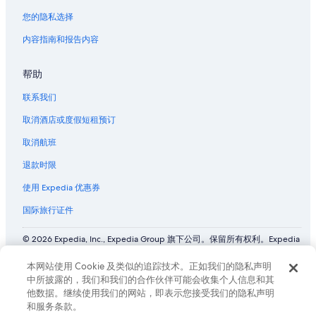
您的隐私选择
内容指南和报告内容
帮助
联系我们
取消酒店或度假短租预订
取消航班
退款时限
使用 Expedia 优惠券
国际旅行证件
© 2026 Expedia, Inc., Expedia Group 旗下公司。保留所有权利。Expedia
和飞机标志是 Expedia, Inc. 在美国和/或其他国家/地区的商标或注册商
标。 CST# 2029030-50.
本网站使用 Cookie 及类似的追踪技术。正如我们的隐私声明
中所披露的，我们和我们的合作伙伴可能会收集个人信息和其
他数据。继续使用我们的网站，即表示您接受我们的隐私声明
和服务条款。