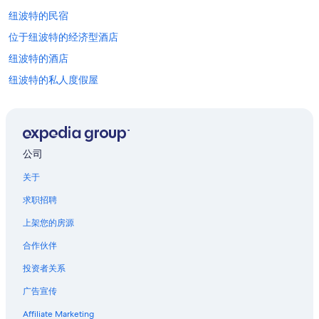
纽波特的民宿
位于纽波特的经济型酒店
纽波特的酒店
纽波特的私人度假屋
纽波特的度假村
纽波特的联排别墅
阿尔西厄的酒店
公司
强克逊城的民宿
关于
位于迪波湾的 5 星级酒店
求职招聘
俄勒冈中部海岸的村舍
上架您的房源
俄勒冈中部海岸的酒店
合作伙伴
俄勒冈中部海岸的私人度假屋
投资者关系
玛瑙海滩的酒店
广告宣传
位于杜内斯城的豪华酒店
亚查茨的民宿
Affiliate Marketing