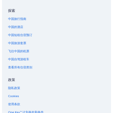
亚查茨的村舍
探索
埃尔迈拉的酒店
中国旅行指南
厄齐沃特海岸的酒店
中国的酒店
俄勒冈南部海岸的酒店
中国短租住宿预订
切希尔的家庭旅馆
中国旅游套票
哈里斯堡的酒店
佛罗伦萨的农业旅游旅馆
飞往中国的机票
佛罗伦萨的家庭旅馆
中国自驾游租车
佛罗伦萨的青年旅舍
查看所有住宿类别
位于佛罗伦萨的历史风格酒店
政策
位于佛罗伦萨的浪漫酒店
隐私政策
位于佛罗伦萨的酒庄酒店
Cookies
佛罗伦萨的酒店
佛罗伦萨的农场
使用条款
佛罗伦萨的度假村
One Key™ 计划条款和条件