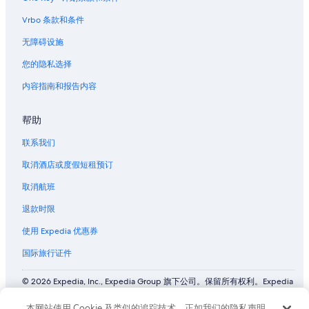
位于托雷多的经济型酒店
Vrbo 条款和条件
雷神之井附近的酒店
无障碍设施
您的隐私选择
内容指南和报告内容
帮助
联系我们
取消酒店或度假短租预订
取消航班
退款时限
使用 Expedia 优惠券
国际旅行证件
© 2026 Expedia, Inc., Expedia Group 旗下公司。保留所有权利。Expedia
和飞机标志是 Expedia, Inc. 在美国和/或其他国家/地区的商标或注册商
标。 CST# 2029030-50.
本网站使用 Cookie 及类似的追踪技术。正如我们的隐私声明