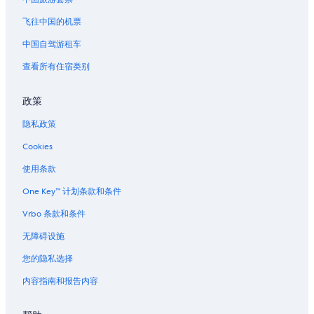
萨伊纳尔的酒店
阿尔芒松河畔佩尔里尼的酒店
飞往中国的机票
蒙圣让的酒店
中国自驾游租车
位于科多尔的设有 SPA 水疗的度假村酒店
查看所有住宿类别
奥泽兰河畔弗拉维尼的酒店
政策
拉康克的酒店
隐私政策
阿奈拉科特的酒店
Cookies
蒙特索克莱瑟通的酒店
岛的酒店
使用条款
伊朗锡的酒店
One Key™ 计划条款和条件
韦尔芒通的酒店
Vrbo 条款和条件
塞耶河博尔德教区的别墅
无障碍设施
位于库什的家庭式酒店
您的隐私选择
库什的酒店
内容指南和报告内容
阿户伊的酒店