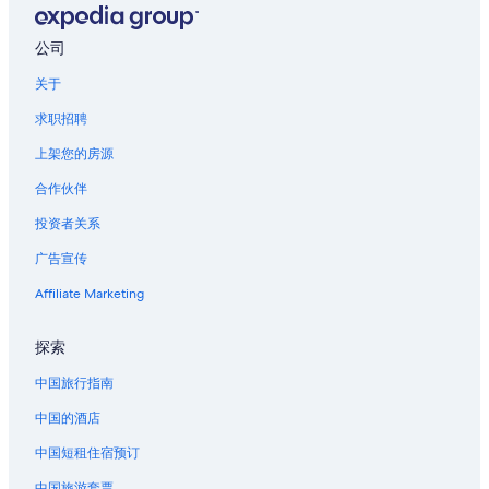
第戎的家庭旅馆
位于第戎的家庭式酒店
公司
位于第戎的酒庄酒店
关于
第戎的酒店
求职招聘
昂西勒利布勒的酒店
上架您的房源
第戎市中心的酒店
合作伙伴
塞隆的酒店
投资者关系
纳沃尔-苏尔-格罗斯纳的酒店
广告宣传
凡泽勒的酒店
克吕齐勒沙特的酒店
Affiliate Marketing
蒙特伯德的酒店
探索
夏布利的酒店
中国旅行指南
位于博讷的 5 星级酒店
中国的酒店
博讷的村舍
中国短租住宿预订
博讷的Pousadas
中国旅游套票