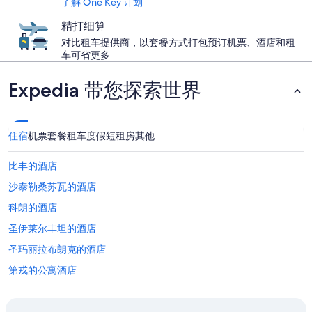
了解 One Key 计划
精打细算
对比租车提供商，以套餐方式打包预订机票、酒店和租
车可省更多
Expedia 带您探索世界
住宿
机票
套餐
租车
度假短租房
其他
比丰的酒店
沙泰勒桑苏瓦的酒店
科朗的酒店
圣伊莱尔丰坦的酒店
圣玛丽拉布朗克的酒店
第戎的公寓酒店
第戎的民宿