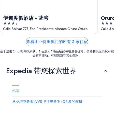
住
日
月
期
日
-
11
为
8
日
期
8
伊甸度假酒店 - 蓝湾
Orur
月
-
月
为
3.5
3
11
8
14
8
out
out
Calle Bolivar 777, Esq Presidente Montes Oruro Oruro
Calle J Av. R
日
月
日
月
Depart
of
of
12
-
21
5
5
查看比亚特里奥门的所有 2 家住宿
日
8
日
月
-
基于过去 24 小时内找到的、2 位成人 1 晚住宿的每晚最低价格。价格和供应情况可能
16
8
会有所变动。可能需遵守其他条款。
日
月
23
Expedia 带您探索世界
日
机票
从圣塔克鲁兹 (VVI) 飞往奥鲁罗 (ORU) 的航班