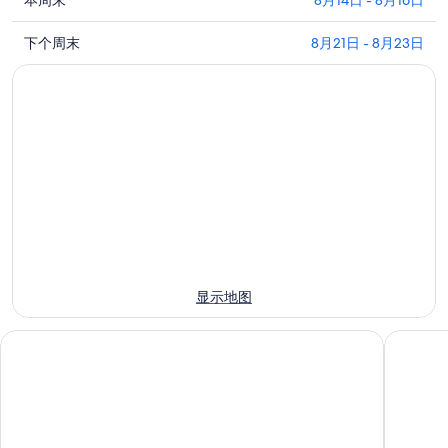
查
比
本周末
8月14日 - 8月16日
特
看
亚
里
查
比
下个周末
8月21日 - 8月23日
特
奥
看
亚
里
门
比
特
奥
附
亚
里
门
近
特
奥
附
今
里
门
近
晚
奥
附
明
的
门
近
晚
住
附
的
的
宿
近
本
住
价
的
周
宿
格，
下
末
价
入
显示地图
周
住
格，
住
末
宿
入
日
伊甸度假酒店 - 蓝湾
Oruro
住
价
住
期
宿
格，
日
为
价
入
期
8
格，
住
月
为
入
日
10
8