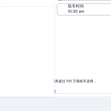
与取车相同
日期
取车时间
1日
尽享实惠
One Key 计划会员有超过 100 万项租车选择，
可省 10% 或更多
了解 One Key 计划