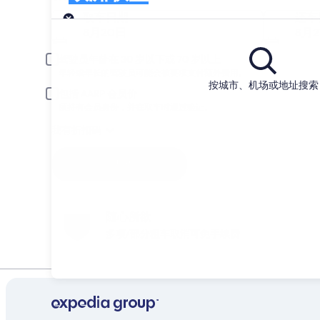
取车
取车日期
还车
8月20日
8月2
驾驶员年龄在 30 岁以下或 70 岁以上
年轻或年长的驾驶员可能会被要求支付额外费用。
按城市、机场或地址搜索
包括 AARP 会员价
须持有会员身份，并在取车时通过验证。
我有折扣码
搜索
随心所欲
多项/部分租车取消可免手续费