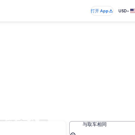
•
打开 App
USD
辆租车公司
与取车相同