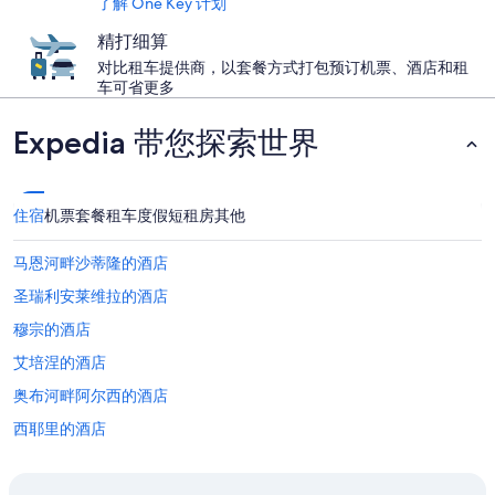
了解 One Key 计划
精打细算
对比租车提供商，以套餐方式打包预订机票、酒店和租
车可省更多
Expedia 带您探索世界
住宿
机票
套餐
租车
度假短租房
其他
马恩河畔沙蒂隆的酒店
圣瑞利安莱维拉的酒店
穆宗的酒店
艾培涅的酒店
奥布河畔阿尔西的酒店
西耶里的酒店
香槟的乡间别墅