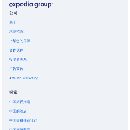
香槟的酒店
香槟的私人度假屋
公司
梅斯的酒店
关于
圣维讷的公寓
求职招聘
兰斯的城堡
上架您的房源
位于兰斯的Hilton Hotels
合作伙伴
位于凡尔登的设有 SPA 水疗的度假村酒店
投资者关系
葛兰皮衣的酒店
广告宣传
莱恩的酒店
吕代的酒店
Affiliate Marketing
探索
中国旅行指南
中国的酒店
中国短租住宿预订
中国旅游套票