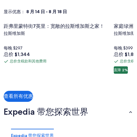
显示优惠：
8 月 14 日 - 8 月 18 日
距弗里蒙特街7英里：宽敞的拉斯维加斯之家！
家庭绿洲
距
家
距弗里蒙特街7英里：宽敞的拉斯维加斯之家！
家庭绿洲
弗
庭
拉斯维加斯
拉斯维加斯
里
绿
蒙
洲
每晚 $297
每晚 $399
特
牧
价
价
总价 $1,344
总价 $1,80
格
格
街
场
总价含税款和其他费用
总价含税
总
总
为
为
7
三
直降 2%
$1,344
$1,802
价
价
英
卧
含
含
里：
税
税
室
款
款
宽
泳
查看所有优惠
和
和
敞
池
其
其
的
神
Expedia 带您探索世界
他
他
拉
秘
费
费
斯
用
用
瀑
维
布
Expedia 带您探索世界