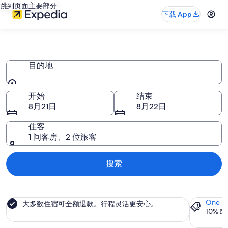
跳到页面主要部分
下载 App
Pousadas
目的地
目的地
开始
结束
8月21日
8月22日
住客
1 间客房、2 位旅客
搜索
One K
大多数住宿可全额退款。行程灵活更安心。
10% 