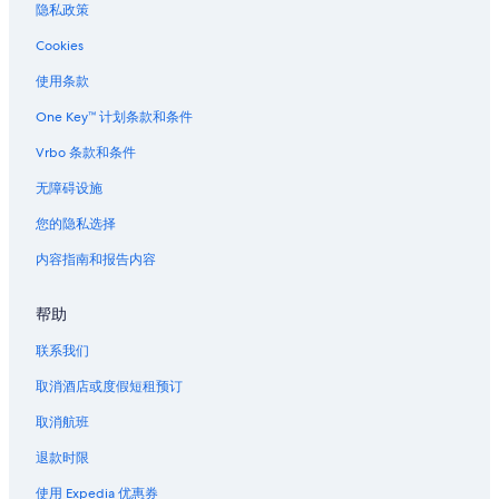
隐私政策
蒙特贝洛的酒店
Cookies
位于山顶的商务酒店
使用条款
位于山顶的家庭式酒店
One Key™ 计划条款和条件
位于山顶的历史风格酒店
Vrbo 条款和条件
无障碍设施
您的隐私选择
内容指南和报告内容
帮助
联系我们
取消酒店或度假短租预订
取消航班
退款时限
使用 Expedia 优惠券