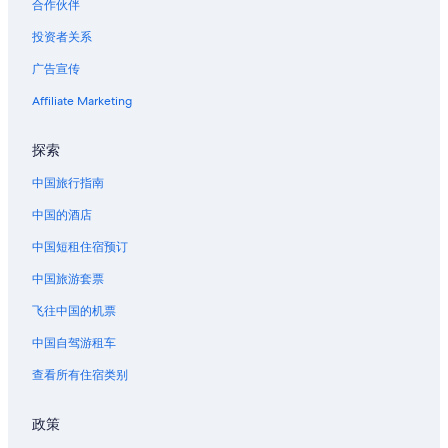
合作伙伴
位于天空之城的豪华酒店
投资者关系
北丹佛的私人度假屋
广告宣传
北丹佛的度假村
Affiliate Marketing
位于樱桃溪的经济型酒店
位于樱桃溪的设有泳池的酒店
探索
科默斯城的家庭旅馆
中国旅行指南
科默斯城的公寓
中国的酒店
位于门户的精品酒店
中国短租住宿预订
位于奇士曼公园的 5 星级酒店
中国旅游套票
哈得孙的公寓
飞往中国的机票
布莱顿的酒店
中国自驾游租车
位于平原的温室的Extended Stay America酒店
查看所有住宿类别
位于惠提尔的Wyndham Hotels
索顿的酒店
政策
洛赫比伊的公寓