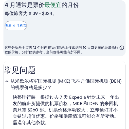
4
4 月通常是票价
最便宜
的月份
月
每位旅客为 $139 - $324。
通
常
查看 4 月机票
是
票
价
这些分析基于过去 12 个月内在我们网站上搜索到的 10 天或更短的经济舱行
最
程的价格。分析仅供参考，当前价格可能有所不同。
便
宜
常见问题
的
月
从米歇尔将军国际机场 (MKE) 飞往丹佛国际机场 (DEN)
份
的机票价格是多少？
快整理行装！根据过去 7 天 Expedia 针对未来一年出
发的航班所提供的机票价格，MKE 和 DEN 的来回机
票只需 $260 起。机票价格浮动较大，立即预订才不
会错过超值优惠。价格和供应情况可能会有所变动。
需遵守其他条款。