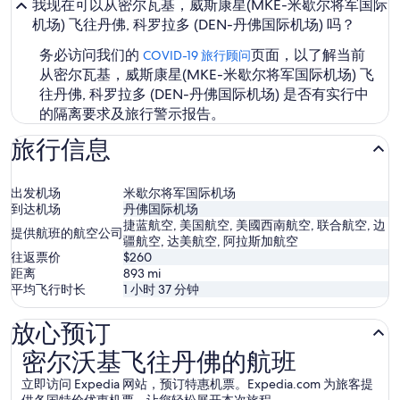
我现在可以从密尔瓦基，威斯康星(MKE-米歇尔将军国际
机场) 飞往丹佛, 科罗拉多 (DEN-丹佛国际机场) 吗？
务必访问我们的
页面，以了解当前
COVID-19 旅行顾问
从密尔瓦基，威斯康星(MKE-米歇尔将军国际机场) 飞
往丹佛, 科罗拉多 (DEN-丹佛国际机场) 是否有实行中
的隔离要求及旅行警示报告。
旅行信息
出发机场
米歇尔将军国际机场
到达机场
丹佛国际机场
捷蓝航空, 美国航空, 美國西南航空, 联合航空, 边
提供航班的航空公司
疆航空, 达美航空, 阿拉斯加航空
往返票价
$260
距离
893
mi
平均飞行时长
1 小时 37 分钟
放心预订
密尔沃基飞往丹佛的航班
密尔沃基飞往丹佛的航班
立即访问 Expedia 网站，预订特惠机票。Expedia.com 为旅客提