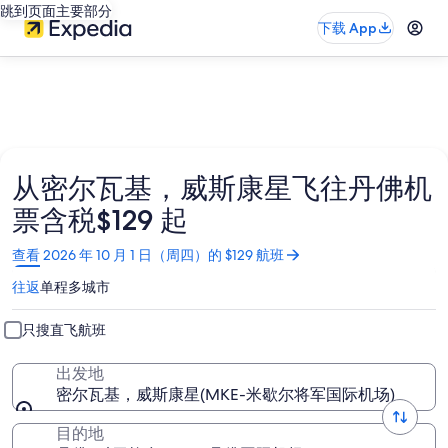
跳到页面主要部分
下载 App
从密尔瓦基，威斯康星飞往丹佛机
票含税$129 起
在
查看 2026 年 10 月 1 日（周四）的 $129 航班
新
往返
单程
多城市
窗
口
中
只搜直飞航班
打
开
出发地
密尔瓦基，威斯康星(MKE-米歇尔将军国际机场)
目的地