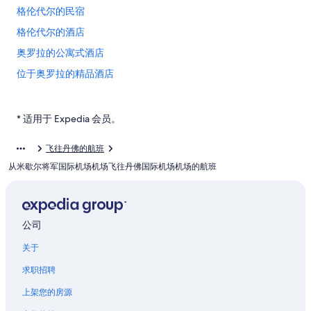
格伦代尔的民宿
格伦代尔的酒店
奥罗拉的公寓式酒店
位于奥罗拉的精品酒店
位于奥罗拉的历史风格酒店
位于奥罗拉的豪华酒店
* 适用于 Expedia 会员。
位于奥罗拉的婚庆酒店
飞往丹佛的航班
奥罗拉的酒店
从米歇尔将军国际机场机场飞往丹佛国际机场机场的航班
奥罗拉的度假村
丹佛县的村舍
位于丹佛县的经济型酒店
公司
丹佛县的酒店
关于
丹佛县的家庭旅馆
求职招聘
丹佛县的青年旅舍
上架您的房源
丹佛县的私人度假屋