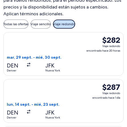
para vuelos rendondos, para el periodo especificado. Los
precios y la disponibilidad están sujetos a cambios.
Aplican términos adicionales.
Todas las ofertas
Viaje sencillo
Viaje redondo
Seleccionar vuelo de Delta, con salida el mar, 29 sept. des
$282
$282
Viaje
Viaje redondo
redondo,
encontrado hace 20 horas
encontrado
mar, 29 sept. - mié, 30 sept.
hace
DEN
JFK
20
Denver
Nueva York
horas
Seleccionar vuelo de Delta, con salida el lun, 14 sept. desd
$287
$287
Viaje
Viaje redondo
redondo,
encontrado hace 1 día
encontrado
lun, 14 sept. - mié, 23 sept.
hace
DEN
JFK
1
Denver
Nueva York
día