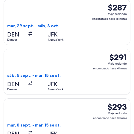
Seleccionar vuelo de Delta, con salida el mar, 29 sept. desd
$287
$287
Viaje
Viaje redondo
redondo,
encontrado hace 15 horas
encontrado
mar, 29 sept. - sáb, 3 oct.
hace
DEN
JFK
15
Denver
Nueva York
horas
Seleccionar vuelo de Delta, con salida el sáb, 5 sept. desde
$291
$291
Viaje
Viaje redondo
redondo,
encontrado hace 4 horas
encontrad
sáb, 5 sept. - mar, 15 sept.
hace
DEN
JFK
4
Denver
Nueva York
horas
Seleccionar vuelo de Frontier Airlines, con salida el mar, 8
$293
$293
Viaje
Viaje redondo
redondo,
encontrado hace 3 horas
encontrado
mar, 8 sept. - mar, 15 sept.
hace
DEN
JFK