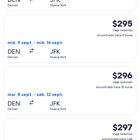
3
Denver
Nueva York
horas
Seleccionar vuelo de Delta, con salida el mié, 9 sept. desde
$295
$295
Viaje
Viaje redondo
redondo,
encontrado hace 9 horas
encontrado
mié, 9 sept. - mié, 16 sept.
hace
DEN
JFK
9
Denver
Nueva York
horas
Seleccionar vuelo de Frontier Airlines, con salida el mar, 8
$296
$296
Viaje
Viaje redondo
redondo,
encontrado hace 15 horas
encontrado
mar, 8 sept. - sáb, 12 sept.
hace
DEN
JFK
15
Denver
Nueva York
horas
Seleccionar vuelo de American Airlines, con salida el sáb, 2
$297
$297
Viaje
Viaje redondo
redondo,
encontrado hace 1 día