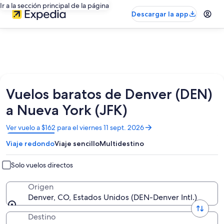
Ir a la sección principal de la página
Descargar la app
Vuelos baratos de Denver (DEN)
a Nueva York (JFK)
Se
Ver vuelo a $162 para el viernes 11 sept. 2026
abrirá
Viaje redondo
Viaje sencillo
Multidestino
en
una
nueva
Solo vuelos directos
ventana
Origen
Denver, CO, Estados Unidos (DEN-Denver Intl.)
Destino