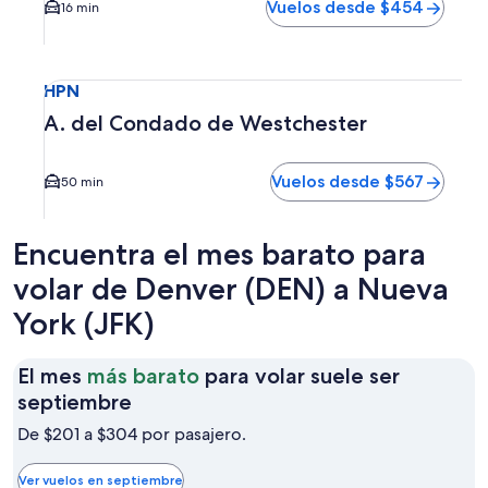
Vuelos desde $454
16 min
Seleccionar vuelo a A. del Condado de Westchester HPN. E
HPN
A. del Condado de Westchester
Vuelos desde $567
50 min
Encuentra el mes barato para
volar de Denver (DEN) a Nueva
York (JFK)
El mes
más barato
para volar suele ser
El
septiembre
mes
De $201 a $304 por pasajero.
más
barato
Ver vuelos en septiembre