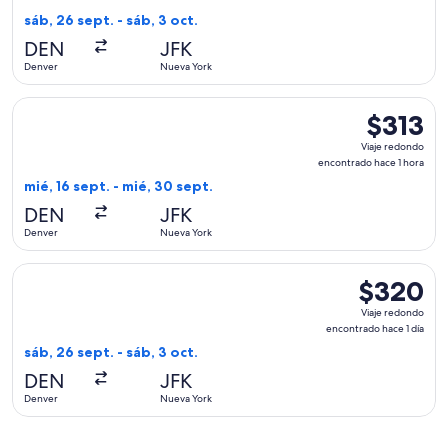
encontrado
sáb, 26 sept. - sáb, 3 oct.
hace
DEN
JFK
1
Denver
Nueva York
día
Seleccionar vuelo de JetBlue Airways, con salida el mié, 16 
$313
$313
Viaje
Viaje redondo
redondo,
encontrado hace 1 hora
encontrad
mié, 16 sept. - mié, 30 sept.
hace
DEN
JFK
1
Denver
Nueva York
hora
Seleccionar vuelo de Alaska Airlines, con salida el sáb, 26 
$320
$320
Viaje
Viaje redondo
redondo,
encontrado hace 1 día
encontrado
sáb, 26 sept. - sáb, 3 oct.
hace
DEN
JFK
1
Denver
Nueva York
día