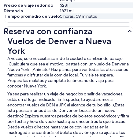
Precio de viaje redondo
$281
Distancia
1621
mi
Tiempo promedio de vuelo
5 horas, 59 minutos
Reserva con confianza
Vuelos de Denver a Nueva York
Vuelos de Denver a Nueva
York
A veces, solo necesitas salir de la ciudad o cambiar de paisaje.
¡Cualquiera que sea el motivo, bastará con un vuelo de Denver a
Nueva York! ¡Anímate! Haz planes para ver todas las atracciones
famosas y disfrutar de la comida local. Tu viaje te espera.
Prepara las maletas y completa tu itinerario de viaje para
conocer Nueva York.
Ya sea para realizar un viaje de negocios o salir de vacaciones,
estás en el lugar indicado. En Expedia, te ayudaremos a
encontrar vuelos de DEN a JFK al alcance de tu bolsillo. ¿Estás
listo para salir unos días de Denver en busca de un nuevo
destino? Explora nuestros precios de boletos económicos y filtra
por fecha y hora de vuelo hasta que encuentres lo que buscas.
Desde vuelos directos hasta vuelos con llegadas en la
madrugada, encontrarás el boleto de avión que se ajuste a tus