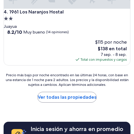
s
u
c
t
1961 Los Naranjos Hostal
4. 1961 Los Naranjos Hostal
o
o
n
Propiedad
s
t
de
Juayua
d
o
2.0
8.2
8.2/10
e
Muy bueno
(14 opiniones)
d
de
s
estrellas
o
$115 por noche
10,
p
.
Muy
u
El
$138 en total
A
bueno,
é
precio
7 sep. - 8 sep.
c
(14
s
actual
Total con impuestos y cargos
o
opiniones)
d
es
m
e
de
o
l
Precio
$138
Precio más bajo por noche encontrado en las últimas 24 horas, con base en
d
una estancia de 1 noche para 2 adultos. Los precios y la disponibilidad están
a
más
o
sujetos a cambios. Aplican términos adicionales.
s
bajo
n
6
por
u
p
noche
Ver todas las propiedades
e
m
encontrado
s
p
en
t
o
las
r
r
últimas
o
q
24
e
Inicia sesión y ahorra en promedio
u
horas,
q