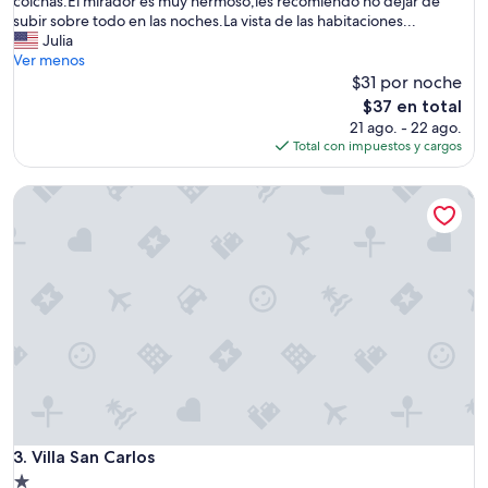
l
colchas.El mirador es muy hermoso,les recomiendo no dejar de
e
subir sobre todo en las noches.La vista de las habitaciones...
a
Julia
d
Ver menos
a
$31 por noche
e
El
$37 en total
n
precio
21 ago. - 22 ago.
c
actual
Total con impuestos y cargos
a
es
r
de
Villa San Carlos
g
$37
a
d
a
M
a
r
y
C
r
u
z
s
e
Villa San Carlos
3. Villa San Carlos
e
Propiedad