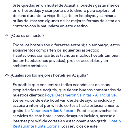
i
c
Si te quedas en un hostel de Acajutla, puedes gastar menos
e
i
en el hospedaje y usar parte de tu dinero para explorar el
r
o
destino durante tu viaje. Relajarte en las playas y caminar a
o
s
orillas del mar son algunas de las mejores formas de estar en
n
o
contacto con la naturaleza en este destino.
”
c
a
¿Qué es un hostel?
f
e
Todos los hostels son diferentes entre sí; sin embargo, estos
c
alojamientos comparten los siguientes aspectos:
i
Habitaciones compartidas (aunque muchos hostels también
t
tienen habitaciones privadas), precios accesibles y un
o
ambiente amistoso.
e
¿Cuáles son los mejores hostels en Acajutla?
n
l
Es posible que encuentres tarifas económicas en estas
a
propiedades de Acajutla, que tienen buenos comentarios de
s
nuestros clientes:
Royal Decameron Salinitas - All Inclusive
.
m
Los servicios de este hotel van desde desayuno incluido y
a
acceso a internet por wifi de cortesía hasta estacionamiento
ñ
gratis.
Las Veraneras Villas & Resort
. Puedes aprovechar los
a
servicios de este hotel, como desayuno incluido, acceso a
n
internet por wifi de cortesía y estacionamiento gratis.
Hotel y
a
Restaurante Punta Corona
. Los servicios de este
s