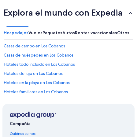
n
e
Explora el mundo con Expedia
l
p
i
s
Hospedajes
Vuelos
Paquetes
Autos
Rentas vacacionales
Otros
o
d
Casas de campo en Los Cobanos
e
l
Casas de huéspedes en Los Cobanos
b
Hoteles todo incluido en Los Cobanos
a
ñ
Hoteles de lujo en Los Cobanos
o
q
Hoteles en la playa en Los Cobanos
u
Hoteles familiares en Los Cobanos
e
e
Hoteles románticos en Los Cobanos
s
m
Hoteles baratos en Los Cobanos
u
Hoteles con área de juegos en Los Cobanos
y
Compañía
r
Hoteles con alberca en Los Cobanos
e
Quiénes somos
s