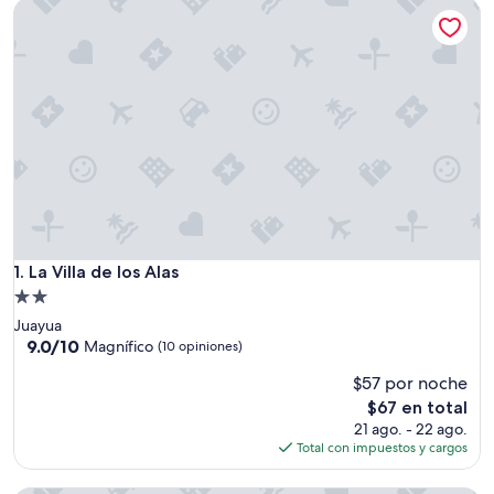
La Villa de los Alas
La Villa de los Alas
1. La Villa de los Alas
Propiedad
de
Juayua
2.0
9.0
9.0/10
Magnífico
(10 opiniones)
de
estrellas
$57 por noche
10,
Magnífico,
El
$67 en total
(10
precio
21 ago. - 22 ago.
opiniones)
actual
Total con impuestos y cargos
es
de