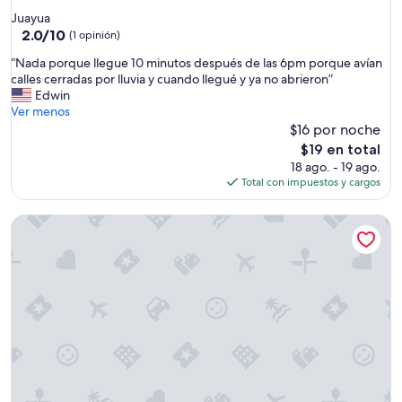
s
de
Juayua
f
1.0
2.0
2.0/10
o
(1 opinión)
de
r
estrella
“
“Nada porque llegue 10 minutos después de las 6pm porque avían
10,
z
N
calles cerradas por lluvia y cuando llegué y ya no abrieron”
(1
ó
a
Edwin
opinión)
a
d
Ver menos
l
a
$16 por noche
m
p
á
El
$19 en total
o
x
precio
18 ago. - 19 ago.
r
i
actual
Total con impuestos y cargos
q
m
es
u
o
de
1961 Los Naranjos Hostal
e
p
$19
l
o
l
r
e
a
g
y
u
u
e
d
1
a
0
r
m
n
i
o
n