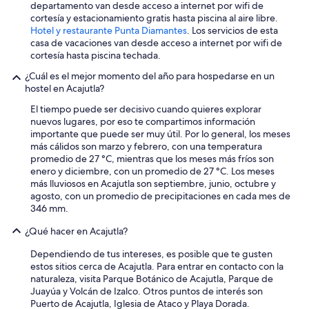
departamento van desde acceso a internet por wifi de
y
cortesía y estacionamiento gratis hasta piscina al aire libre.
a
Hotel y restaurante Punta Diamantes
. Los servicios de esta
l
casa de vacaciones van desde acceso a internet por wifi de
c
cortesía hasta piscina techada.
a
n
¿Cuál es el mejor momento del año para hospedarse en un
z
hostel en Acajutla?
ó
t
El tiempo puede ser decisivo cuando quieres explorar
o
nuevos lugares, por eso te compartimos información
a
importante que puede ser muy útil. Por lo general, los meses
l
más cálidos son marzo y febrero, con una temperatura
l
promedio de 27 °C, mientras que los meses más fríos son
a
enero y diciembre, con un promedio de 27 °C. Los meses
s
más lluviosos en Acajutla son septiembre, junio, octubre y
p
agosto, con un promedio de precipitaciones en cada mes de
a
346 mm.
r
¿Qué hacer en Acajutla?
a
p
Dependiendo de tus intereses, es posible que te gusten
o
estos sitios cerca de Acajutla. Para entrar en contacto con la
n
naturaleza, visita Parque Botánico de Acajutla, Parque de
e
Juayúa y Volcán de Izalco. Otros puntos de interés son
r
Puerto de Acajutla, Iglesia de Ataco y Playa Dorada.
e