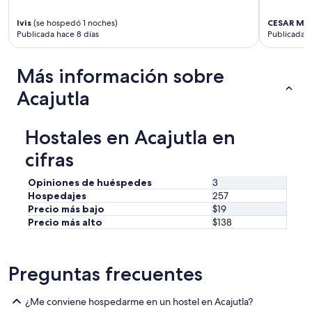
u
a
v
l
Ivis
(se hospedó 1 noches)
CESAR MA
i
a
Publicada hace 8 días
Publicada 
a
s
y
a
c
l
Más información sobre
u
i
a
Acajutla
d
n
a
d
n
o
o
Hostales en Acajutla en
l
s
l
cifras
p
e
r
g
e
Opiniones de huéspedes
3
u
p
Hospedajes
257
é
a
Precio más bajo
$19
y
r
Precio más alto
$138
y
ó
a
u
n
n
o
Preguntas frecuentes
d
a
e
b
l
¿Me conviene hospedarme en un hostel en Acajutla?
r
i