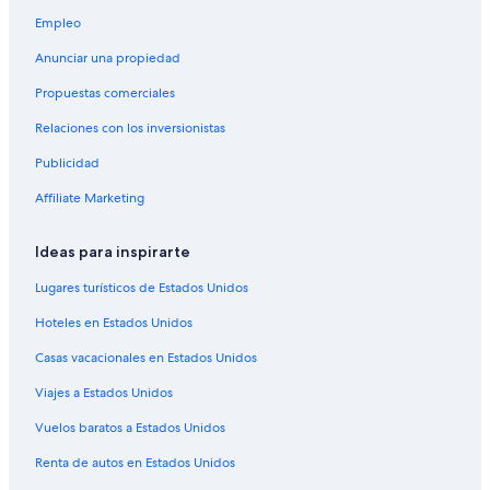
Hoteles con restaurante en Los Cobanos
b
Empleo
Hoteles con vista al mar en Los Cobanos
a
l
Anunciar una propiedad
Hoteles con vista en Los Cobanos
a
Propuestas comerciales
d
Hoteles en Los Cobanos
i
Relaciones con los inversionistas
Lodges en Los Cobanos
z
o
Publicidad
Villas en Los Cobanos
.
E
Hoteles con concierge en Sonsonate
Affiliate Marketing
l
Hoteles con spa en Sonsonate
h
Ideas para inspirarte
o
Hoteles para ir de compras en Sonsonate
t
Lugares turísticos de Estados Unidos
e
Hoteles todo incluido en Sonsonate
l
Hoteles en Estados Unidos
Hoteles con wifi en Sonsonate
n
o
Casas vacacionales en Estados Unidos
Hoteles de lujo en Sonsonate
t
i
Viajes a Estados Unidos
Hoteles en la playa en Sonsonate
e
Hoteles familiares en Sonsonate
Vuelos baratos a Estados Unidos
n
e
Hoteles románticos en Sonsonate
Renta de autos en Estados Unidos
A