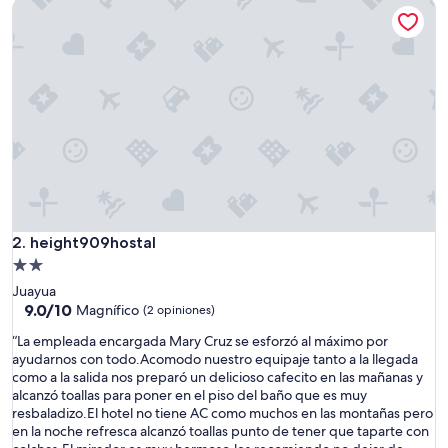
height909hostal
$67
height909hostal
2. height909hostal
Propiedad
de
Juayua
2.0
9.0
9.0/10
Magnífico
(2 opiniones)
de
estrellas
“
“La empleada encargada Mary Cruz se esforzó al máximo por
10,
L
ayudarnos con todo.Acomodo nuestro equipaje tanto a la llegada
Magnífico,
a
como a la salida nos preparó un delicioso cafecito en las mañanas y
(2
e
alcanzó toallas para poner en el piso del baño que es muy
opiniones)
m
resbaladizo.El hotel no tiene AC como muchos en las montañas pero
p
en la noche refresca alcanzó toallas punto de tener que taparte con