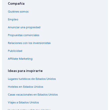
Hoteles cerca de Universidad Nacional del Altiplano
Compañía
Hoteles cerca de Puerto de Puno
Quiénes somos
Hoteles en Mañazo
Empleo
Hoteles en Luquina Chico
Anunciar una propiedad
Hoteles cerca de Isla Ticonata
Propuestas comerciales
Hoteles cerca de Plaza de Armas de Chucuito
Relaciones con los inversionistas
Hoteles en Caracoto
Publicidad
Hoteles en Capachica
Affiliate Marketing
Hoteles cerca de Playa Chifron
Hoteles 3 estrellas en Llachon
Ideas para inspirarte
Hoteles 4 estrellas en Llachon
Lugares turísticos de Estados Unidos
Hoteles en Llachon
Hoteles en Estados Unidos
Hoteles cerca de Mercado central de Puno
Casas vacacionales en Estados Unidos
Hoteles 3 estrellas en Islas flotantes de los Uros
Viajes a Estados Unidos
Hoteles 4 estrellas en Islas flotantes de los Uros