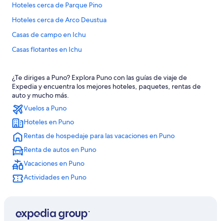
Hoteles cerca de Parque Pino
Hoteles cerca de Arco Deustua
Casas de campo en Ichu
Casas flotantes en Ichu
Hoteles históricos en Ichu
¿Te diriges a Puno? Explora Puno con las guías de viaje de
Hoteles en Ichu
Expedia y encuentra los mejores hoteles, paquetes, rentas de
Hoteles cerca de Yavarí
auto y mucho más.
Vuelos a Puno
Hoteles en Huata
Hoteles en Puno
Hoteles en Paucarcolla
Rentas de hospedaje para las vacaciones en Puno
Hoteles 3 estrellas en Ácora
Renta de autos en Puno
Hoteles 4 estrellas en Ácora
Vacaciones en Puno
Casas de huéspedes en Ácora
Actividades en Puno
Hoteles en Ácora
Hoteles cerca de Sillustani
Hoteles cerca de Mirador Puma Uta