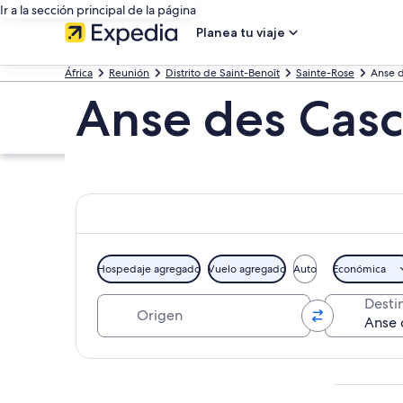
Ir a la sección principal de la página
Planea tu viaje
África
Reunión
Distrito de Saint-Benoît
Sainte-Rose
Anse 
Anse des Casc
Hospedaje agregado
Vuelo agregado
Auto
Económica
Origen
Desti
Explorar mapa