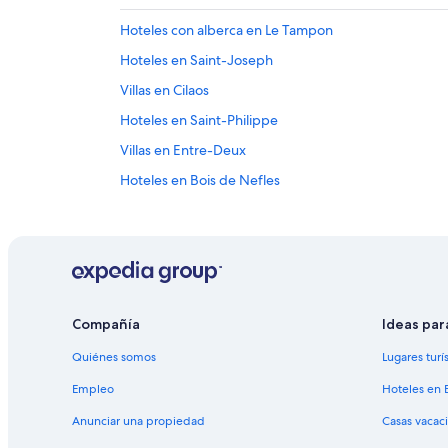
Hoteles con alberca en Le Tampon
Hoteles en Saint-Joseph
Villas en Cilaos
Hoteles en Saint-Philippe
Villas en Entre-Deux
Hoteles en Bois de Nefles
Hoteles en Este de Reunión
Hoteles con bar en Sainte-Clotilde
Hoteles para bodas en Petite-Île
Hoteles en Saint-Benoît
Compañía
Ideas par
Hoteles en Sainte-Suzanne
Quiénes somos
Lugares turí
Apart-Hoteles en Hell-Bourg
Hoteles en Casabona
Empleo
Hoteles en 
Hoteles en Saint-André
Anunciar una propiedad
Casas vacac