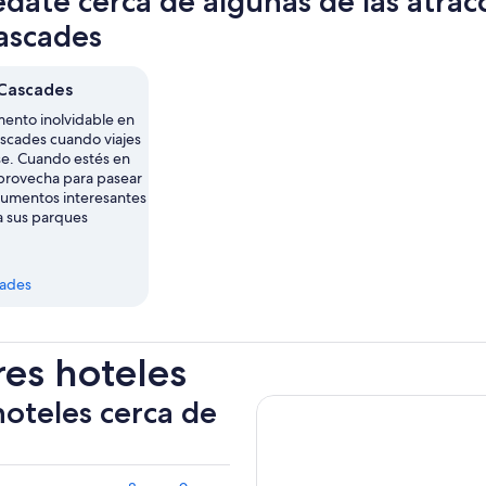
date cerca de algunas de las atra
ascades
Cascades
ento inolvidable en
scades cuando viajes
se. Cuando estés en
aprovecha para pasear
umentos interesantes
a sus parques
dades
res hoteles
hoteles cerca de