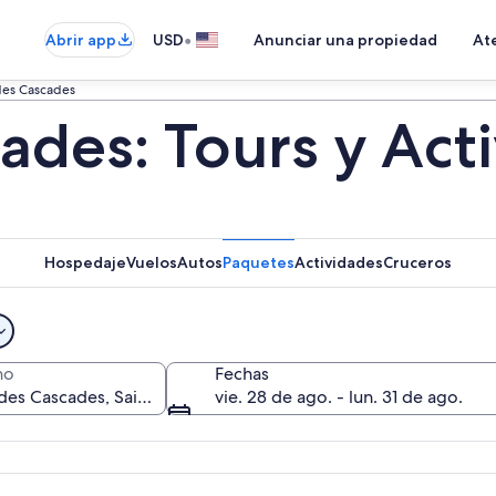
•
Abrir app
USD
Anunciar una propiedad
Ate
des Cascades
ades: Tours y Act
Hospedaje
Vuelos
Autos
Paquetes
Actividades
Cruceros
no
Fechas
vie. 28 de ago. - lun. 31 de ago.