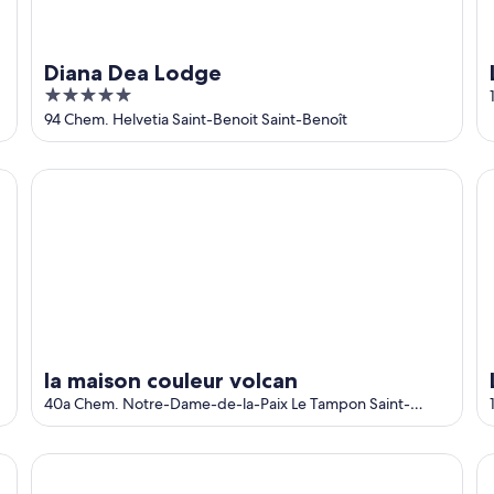
Diana Dea Lodge
5
out
94 Chem. Helvetia Saint-Benoit Saint-Benoît
of
5
la maison couleur volcan
La
la maison couleur volcan
40a Chem. Notre-Dame-de-la-Paix Le Tampon Saint-
Pierre
HÔTEL LES EMBRUNS DU BARIL
L'