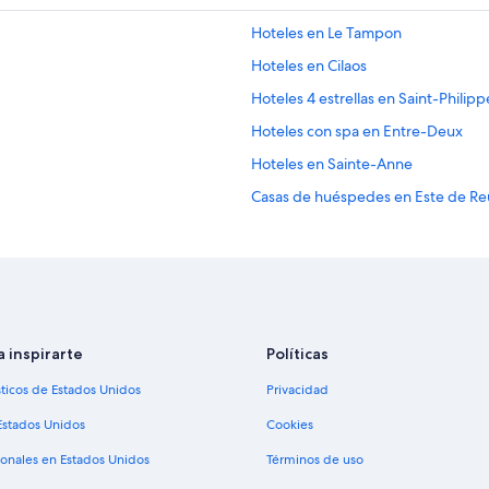
Hoteles en Le Tampon
Hoteles en Cilaos
Hoteles 4 estrellas en Saint-Philipp
Hoteles con spa en Entre-Deux
Hoteles en Sainte-Anne
Casas de huéspedes en Este de Re
Hoteles en Sainte Marie
Hoteles en Sainte-Clotilde
Hoteles en Petite-Île
Apart-Hoteles en Sainte-Suzanne
a inspirarte
Políticas
Hoteles en Saint-Louis
sticos de Estados Unidos
Privacidad
Hoteles en Hell-Bourg
Hoteles en Le Brûlé
Estados Unidos
Cookies
Villas en Saint-André
ionales en Estados Unidos
Términos de uso