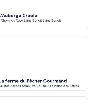
L'Auberge Créole
1 Chem. du Case Saint-Benoit Saint-Benoît
 ferme du Pêcher Gourmand
La ferme du Pêcher Gourmand
141 Rue Alfred Lacroix, PK 25 - RN3 La Plaine des Cafres
Escale Royale