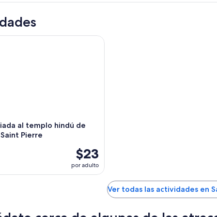
idades
da al templo hindú de Karly en Saint Pierre
uiada al templo hindú de
 Saint Pierre
$23
por adulto
Ver todas las actividades en 