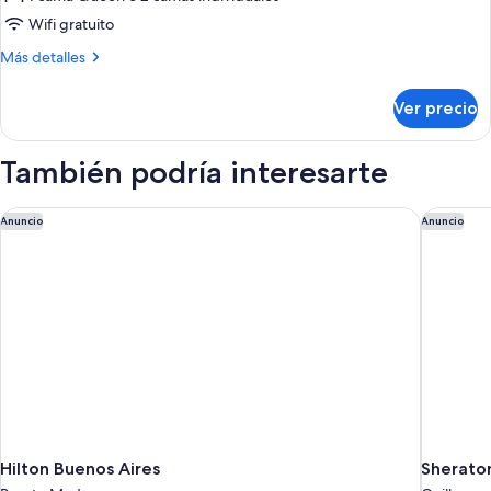
Wifi gratuito
Más
Más detalles
detalles
sobre
Ver precio
Family
Room
(2+2)
También podría interesarte
Hilton Buenos Aires
Sheraton
Anuncio
Anuncio
Hilton Buenos Aires
Sheraton