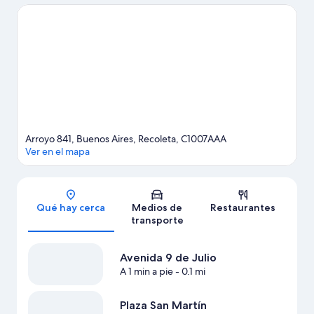
También puedes darte una vuelta por Embajada de Francia y
Calle Florida.
Visita nuestra guía de Buenos Aires
Arroyo 841, Buenos Aires, Recoleta, C1007AAA
Ver en el mapa
Sección del mapa
Qué hay cerca
Medios de
Restaurantes
transporte
Avenida 9 de Julio
A 1 min a pie
- 0.1 mi
Plaza San Martín