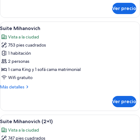
sobre
Ver precio
Casa
Lucia
Suite
Abrir
Un comedor con una mesa redonda de ma
15
(2+1)
Suite Mihanovich
todas
Vista a la ciudad
las
753 pies cuadrados
fotos
de
1 habitación
Suite
2 personas
Mihanovich
1 cama King y 1 sofá cama matrimonial
Wifi gratuito
Más
Más detalles
detalles
sobre
Ver precio
Suite
Mihanovich
Abrir
Un comedor con una mesa redonda de ma
15
Suite Mihanovich (2+1)
todas
Vista a la ciudad
las
747 pies cuadrados
fotos