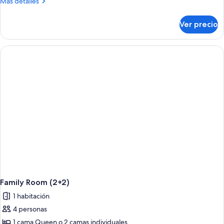
Más
Más detalles
detalles
sobre
Ver precio
Family
Room
(2+1)
Family Room (2+2)
1 habitación
4 personas
1 cama Queen o 2 camas individuales