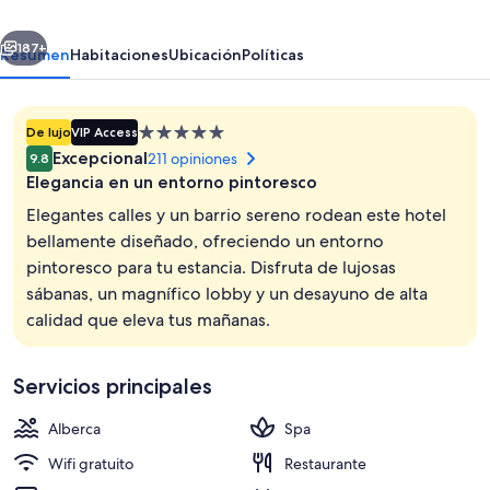
of
erior
Siguiente
Melia
187+
Resumen
Habitaciones
Ubicación
Políticas
Collection
Propiedad
De lujo
VIP Access
de
Excepcional
211 opiniones
9.8
5.0
Elegancia en un entorno pintoresco
estrellas
Elegantes calles y un barrio sereno rodean este hotel
bellamente diseñado, ofreciendo un entorno
pintoresco para tu estancia. Disfruta de lujosas
Alimentos y bebidas
sábanas, un magnífico lobby y un desayuno de alta
calidad que eleva tus mañanas.
Servicios principales
Alberca
Spa
Wifi gratuito
Restaurante