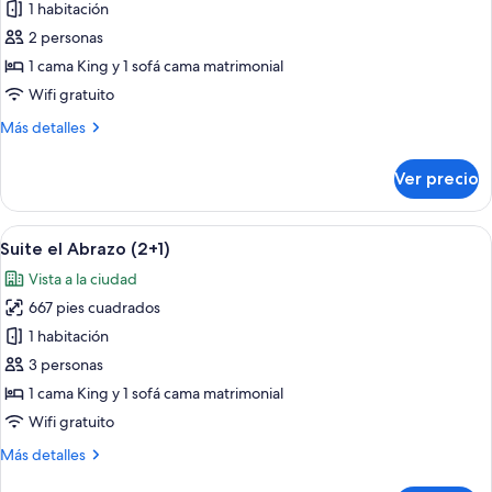
de
1 habitación
Suite
2 personas
el
1 cama King y 1 sofá cama matrimonial
Abrazo
Wifi gratuito
Más
Más detalles
detalles
sobre
Ver precio
Suite
el
Abrazo
Abrir
Una terraza en la azotea con mobiliar
13
Suite el Abrazo (2+1)
todas
Vista a la ciudad
las
667 pies cuadrados
fotos
de
1 habitación
Suite
3 personas
el
1 cama King y 1 sofá cama matrimonial
Abrazo
Wifi gratuito
(2+1)
Más
Más detalles
detalles