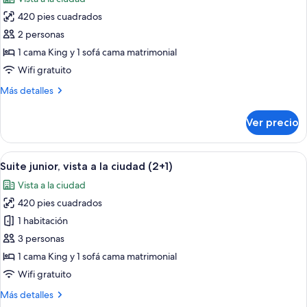
las
420 pies cuadrados
fotos
de
2 personas
Suite
1 cama King y 1 sofá cama matrimonial
junior,
Wifi gratuito
vista
Más
Más detalles
a
detalles
la
sobre
Ver precio
Suite
ciudad
junior,
vista
Abrir
Habitación de hotel con cama, lámparas
10
a
Suite junior, vista a la ciudad (2+1)
todas
la
Vista a la ciudad
ciudad
las
420 pies cuadrados
fotos
de
1 habitación
Suite
3 personas
junior,
1 cama King y 1 sofá cama matrimonial
vista
Wifi gratuito
a
Más
Más detalles
la
detalles