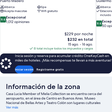
Puerto Madero
Guillermo
Alberca
Spa
Alberca
Acepta mascotas
Wifi gratuito
Estacion
incluido
9.4
Excepcional
9.4
9.4
Excep
de
1,012 opiniones
9.4
de
50 op
10,
10,
Excepcional,
$229 por noche
Excepcion
1,012
El
50
$232 en total
opiniones
precio
opiniones
15 ago. - 16 ago.
actual
El total incluye todos los impuestos y cargos
es
Inicia sesión y reserva para acumular crédito OneKeyCash en
de
miles de hoteles. ¡Más recompensas te llevan a más aventuras!
$232
Iniciar sesión
Registrarme gratis
Información de la zona
Casa Lucia Member of Melia Collection se encuentra cerca del
aeropuerto, en el área de Centro en Buenos Aires. Museo
Nacional de Bellas Artes y Teatro Colón son lugares culturales
destacados, y los turistas que quieran ir de compras pueden
Ver más
visitar Centro comercial La Recova de Posadas y Patio Bullrich.