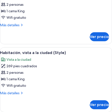
2 personas
fotos
de
1 cama King
Habitación
Wifi gratuito
(Style)
Más
Más detalles
detalles
sobre
Ver precio
Habitación
(Style)
Abrir
Habitación de hotel con cama, cómoda, 
9
Habitación, vista a la ciudad (Style)
todas
Vista a la ciudad
las
269 pies cuadrados
fotos
de
2 personas
Habitación,
1 cama King
vista
Wifi gratuito
a
Más
Más detalles
la
detalles
ciudad
sobre
Ver precio
Habitación,
(Style)
vista