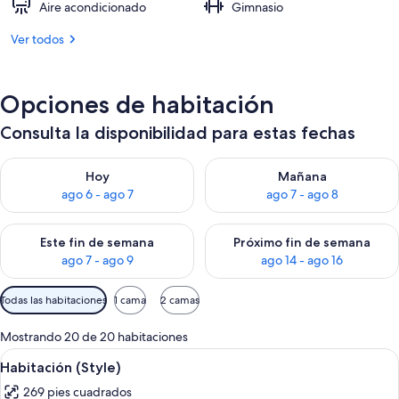
Aire acondicionado
Gimnasio
Ver todos
Opciones de habitación
Consulta la disponibilidad para estas fechas
Consulta la disponibilidad para hoy ago 6 - ago 7
Consulta la disponibilidad pa
Hoy
Mañana
ago 6 - ago 7
ago 7 - ago 8
Consulta la disponibilidad para este fin de semana ago 7 - ag
Consulta la disponibilidad par
Este fin de semana
Próximo fin de semana
ago 7 - ago 9
ago 14 - ago 16
Filtros
Todas las habitaciones
1 cama
2 camas
disponibles
para
Mostrando 20 de 20 habitaciones
las
Abrir
Habitación de hotel con cama, una sil
10
Habitación (Style)
habitaciones
todas
269 pies cuadrados
las