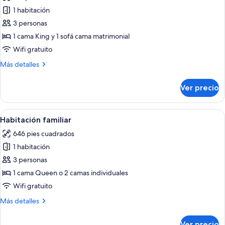
de
1 habitación
Suite
3 personas
Mihanovich
1 cama King y 1 sofá cama matrimonial
(2+1)
Wifi gratuito
Más
Más detalles
detalles
sobre
Ver precio
Suite
Mihanovich
(2+1)
Abrir
Habitación de hotel con dos camas, c
8
Habitación familiar
todas
646 pies cuadrados
las
1 habitación
fotos
de
3 personas
Habitación
1 cama Queen o 2 camas individuales
familiar
Wifi gratuito
Más
Más detalles
detalles
sobre
Ver precio