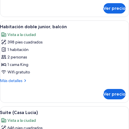
ciudad
sobre
Ver precio
(2+1)
Suite
junior,
vista
Abrir
Una habitación de hotel con cama, un 
11
a
Habitación doble junior, balcón
todas
la
Vista a la ciudad
ciudad
las
(2+1)
398 pies cuadrados
fotos
de
1 habitación
Habitación
2 personas
doble
1 cama King
junior,
Wifi gratuito
balcón
Más
Más detalles
detalles
sobre
Ver precio
Habitación
doble
junior,
Abrir
Un comedor con un amplio ventanal, u
12
balcón
Suite (Casa Lucia)
todas
Vista a la ciudad
las
646 pies cuadrados