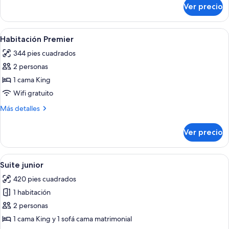
sobre
Ver precio
Suite
el
Abrazo
Abrir
Una habitación de hotel con una cama
13
(2+1)
Habitación Premier
todas
344 pies cuadrados
las
2 personas
fotos
de
1 cama King
Habitación
Wifi gratuito
Premier
Más
Más detalles
detalles
sobre
Ver precio
Habitación
Premier
Abrir
Habitación de hotel con una cama gran
10
Suite junior
todas
420 pies cuadrados
las
1 habitación
fotos
de
2 personas
Suite
1 cama King y 1 sofá cama matrimonial