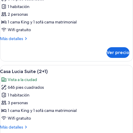
fotos
de
1 habitación
Suite
2 personas
(Casa
1 cama King y 1 sofá cama matrimonial
Lucia)
Wifi gratuito
Más
Más detalles
detalles
sobre
Ver precio
Suite
(Casa
Lucia)
Abrir
Un comedor con un amplio ventanal, u
12
Casa Lucia Suite (2+1)
todas
Vista a la ciudad
las
646 pies cuadrados
fotos
de
1 habitación
Casa
3 personas
Lucia
1 cama King y 1 sofá cama matrimonial
Suite
Wifi gratuito
(2+1)
Más
Más detalles
detalles