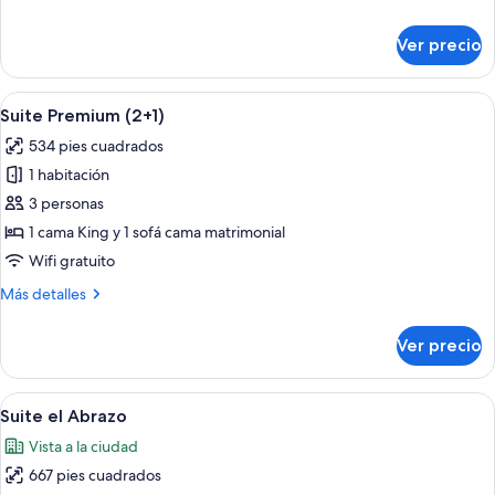
detalles
sobre
Ver precio
Suite
Premium
Abrir
Un cuarto de hotel con una cama gran
11
Suite Premium (2+1)
todas
534 pies cuadrados
las
1 habitación
fotos
de
3 personas
Suite
1 cama King y 1 sofá cama matrimonial
Premium
Wifi gratuito
(2+1)
Más
Más detalles
detalles
sobre
Ver precio
Suite
Premium
(2+1)
Abrir
Una terraza en la azotea con mobiliar
13
Suite el Abrazo
todas
Vista a la ciudad
las
667 pies cuadrados
fotos