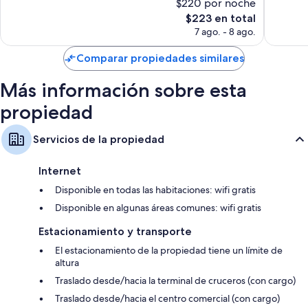
$220 por noche
1,003
745
Focos LED y artículos de limpieza ecológicos
opiniones
El
opinion
$223 en total
precio
7 ago. - 8 ago.
Baños con regaderas tipo lluvia y amenidades de baño ecológicas
actual
Smart TVs de 42 pulgadas con Netflix, servicios de streaming y
es
Comparar propiedades similares
canales por cable
de
$223
Armarios o clósets, teteras eléctricas y calefacción
Más información sobre esta
propiedad
Servicios de la propiedad
Internet
Disponible en todas las habitaciones: wifi gratis
Disponible en algunas áreas comunes: wifi gratis
Estacionamiento y transporte
El estacionamiento de la propiedad tiene un límite de
altura
Traslado desde/hacia la terminal de cruceros (con cargo)
Traslado desde/hacia el centro comercial (con cargo)