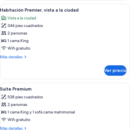
a
Abrir
Habitación de hotel con una cama gran
10
la
Habitación Premier, vista a la ciudad
todas
ciudad
Vista a la ciudad
(Style)
las
344 pies cuadrados
fotos
de
2 personas
Habitación
1 cama King
Premier,
Wifi gratuito
vista
Más
Más detalles
a
detalles
la
sobre
Ver precio
Habitación
ciudad
Premier,
vista
Abrir
Un cuarto de hotel con una cama gran
11
a
Suite Premium
todas
la
538 pies cuadrados
ciudad
las
2 personas
fotos
de
1 cama King y 1 sofá cama matrimonial
Suite
Wifi gratuito
Premium
Más
Más detalles