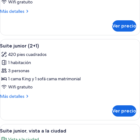
junior
Wifi gratuito
Más
Más detalles
detalles
sobre
Ver precio
Suite
junior
Abrir
Habitación de hotel con una cama gran
10
Suite junior (2+1)
todas
420 pies cuadrados
las
1 habitación
fotos
de
3 personas
Suite
1 cama King y 1 sofá cama matrimonial
junior
Wifi gratuito
(2+1)
Más
Más detalles
detalles
sobre
Ver precio
Suite
junior
(2+1)
Abrir
Habitación de hotel con cama, lámparas
10
Suite junior, vista a la ciudad
todas
Vista a la ciudad