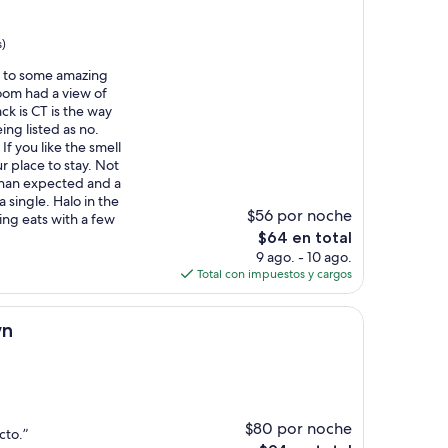
s)
se to some amazing
oom had a view of
ck is CT is the way
ing listed as no.
If you like the smell
ur place to stay. Not
 than expected and a
 a single. Halo in the
$56 por noche
ng eats with a few
El
$64 en total
precio
9 ago. - 10 ago.
actual
Total con impuestos y cargos
es
de
$64
wn
$80 por noche
cto.”