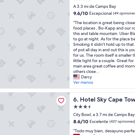
c
o
a
de
i
A 3.3 mi de Camps Bay
t
y
4.0
ó
e
u
9.6
9.6/10
Excepcional
(49 opinione
n
l
estrellas
n
de
“
e
“The location is great being clo
e
o
10,
T
s
food places , Bo-Kapp and our r
s
f
Excepcional,
h
p
this and table mountain. Uber Bla
t
a
(49
e
e
to go at night. As for the place be
á
n
opiniones)
l
r
Smoking it didn’t hold up to that. 
m
t
o
f
of pot all day in and out this is yo
u
a
c
e
for us. The room itself is smaller
y
s
a
c
little tight for a couple. Great for
b
t
t
t
main area great coffee and morni
o
i
i
a
others close...
n
c
o
,
Darcy
i
o
n
c
Ver menos
t
!
i
a
o
!
s
m
,
”
ky Cape Town
g
Hotel Sky Cape Town
i
6. Hotel Sky Cape To
e
r
n
l
Propiedad
e
a
p
de
a
City Bowl, a 3.7 mi de Camps Bay
n
e
3.5
t
d
r
8.6
8.6/10
Excelente
(437 opiniones)
b
o
estrellas
s
de
“
e
“Todo muy bien, desayuno perfe
a
o
10,