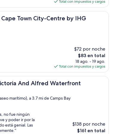
actual
Total con impuestos y cargos
es
de
own City-Centre by IHG
$69
ss Cape Town City-Centre by IHG
$72 por noche
El
$83 en total
precio
18 ago. - 19 ago.
actual
Total con impuestos y cargos
es
de
nd Alfred Waterfront
$83
ictoria And Alfred Waterfront
paseo marítimo), a 3.7 mi de Camps Bay
s, no fue ningún
e y poder ir por la
$138 por noche
o está genial. Las
El
temente.”
$161 en total