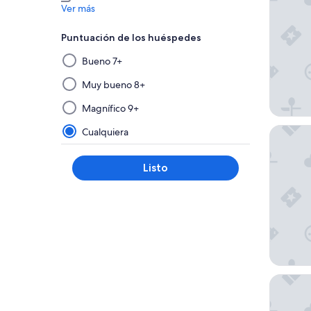
Ver más
Puntuación de los huéspedes
Al
Bueno 7+
seleccionar
y
Muy bueno 8+
aplicar
Magnífico 9+
un
filtro
The Co
Cualquiera
de
este
Listo
grupo,
los
resultados
se
actualizarán
en
una
nueva
Urban E
página.