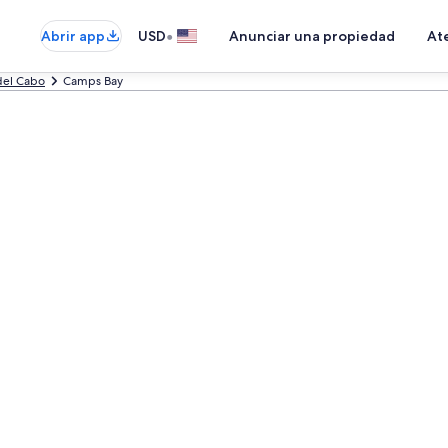
•
Abrir app
USD
Anunciar una propiedad
Ate
del Cabo
Camps Bay