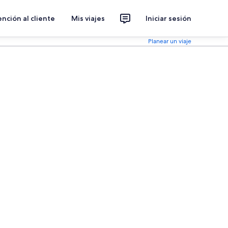
nción al cliente
Mis viajes
Iniciar sesión
Planear un viaje