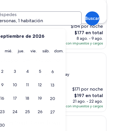
éspedes
nes)
Buscar
ersonas, 1 habitación
$154 por noche
El
$177 en total
septiembre de 2026
precio
8 ago. - 9 ago.
actual
Total con impuestos y cargos
es
martes
miércoles
jueves
viernes
sábado
domingo
mié.
jue.
vie.
sáb.
dom.
de
Town Waterfront
$177
tt Cape Town Waterfront
2
3
4
5
6
paseo marítimo), a 3.8 mi de Camps Bay
es)
9
10
11
12
13
$171 por noche
e. Desayuno
El
$197 en total
16
17
18
19
20
precio
21 ago. - 22 ago.
actual
Total con impuestos y cargos
es
23
24
25
26
27
de
nt, Cape Town
$197
Waterfront, Cape Town
30