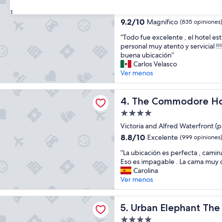
i
de
ó
A 3.9 mi de Camps Bay
31
3.5
n
9.2
9.2/10
Magnífico
(835 opiniones
y
estrellas
de
“
a
“Todo fue excelente , el hotel est
10,
T
t
personal muy atento y servicial !
Magnífico,
o
e
buena ubicación”
(835
d
n
Carlos Velasco
opiniones)
o
c
Ver menos
f
i
u
ó
mmodore Hotel
e
The Commodore Hotel
n
4. The Commodore Ho
e
i
Propiedad
x
m
de
c
Victoria and Alfred Waterfront (
p
4.0
e
e
8.8
8.8/10
Excelente
(999 opiniones
l
c
estrellas
de
“
e
“La ubicación es perfecta , camin
a
10,
L
n
Eso es impagable . La cama muy
b
Excelente,
a
t
Carolina
l
(999
u
e
Ver menos
e
opiniones)
b
,
.
i
e
D
lephant The Rose
c
Urban Elephant The Rose
l
5. Urban Elephant The
e
a
h
s
Propiedad