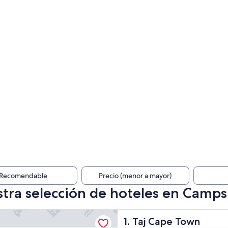
Recomendable
Precio (menor a mayor)
tra selección de hoteles en Camps
e Town
Taj Cape Town
1. Taj Cape Town