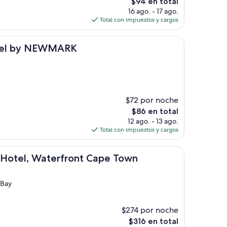
El
$94 en total
precio
16 ago. - 17 ago.
actual
Total con impuestos y cargos
es
de
 NEWMARK
$94
otel by NEWMARK
$72 por noche
El
$86 en total
precio
12 ago. - 13 ago.
actual
Total con impuestos y cargos
es
de
 Waterfront Cape Town
$86
n Hotel, Waterfront Cape Town
 Bay
$274 por noche
El
$316 en total