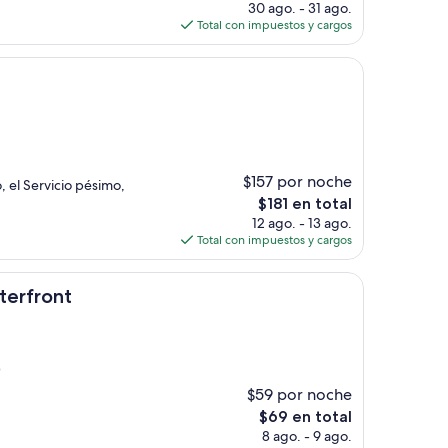
precio
30 ago. - 31 ago.
actual
Total con impuestos y cargos
es
de
$316
$157 por noche
, el Servicio pésimo,
El
$181 en total
precio
12 ago. - 13 ago.
actual
Total con impuestos y cargos
es
de
$181
erfront
)
$59 por noche
El
$69 en total
precio
8 ago. - 9 ago.