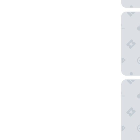
Holiday
City Lod