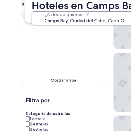
Hoteles en Camps Ba
Este fin de semana
Próximo fin de
semana
7 ago. - 9 ago.
¿A dónde quieres ir?
14 ago. - 16 ago.
AC Hote
Mostrar mapa
Filtra por
Categoría de estrellas
Radisso
1 estrella
2 estrellas
3 estrellas