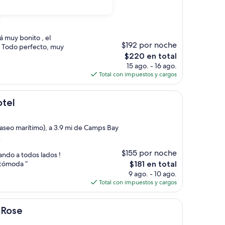
)
á muy bonito , el
$192 por noche
!! Todo perfecto, muy
El
$220 en total
precio
15 ago. - 16 ago.
actual
Total con impuestos y cargos
es
de
$220
tel
paseo marítimo), a 3.9 mi de Camps Bay
)
$155 por noche
ando a todos lados !
El
 cómoda ”
$181 en total
precio
9 ago. - 10 ago.
actual
Total con impuestos y cargos
es
de
$181
 Rose