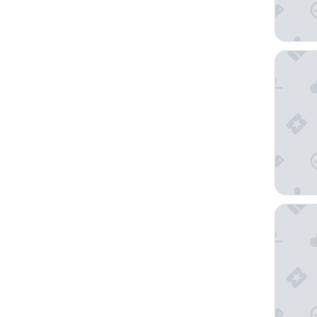
The Roc
Radisso