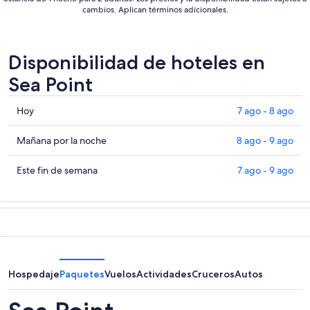
cambios. Aplican términos adicionales.
Disponibilidad de hoteles en
Sea Point
Consultar
Hoy
7 ago - 8 ago
precios
en
Consultar
Mañana por la noche
8 ago - 9 ago
Sea
precios
Point
en
Consultar
Este fin de semana
7 ago - 9 ago
para
Sea
precios
hoy,
Point
en
7
para
Sea
ago
mañana
Point
-
por
para
8
la
este
ago
noche,
fin
Hospedaje
Paquetes
Vuelos
Actividades
Cruceros
Autos
8
de
ago
semana,