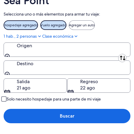
Sea Point
-
7
9
ago
Selecciona uno o más elementos para armar tu viaje:
ago
-
9
Hospedaje agregado
Vuelo agregado
Agregar un auto
ago
1 hab., 2 personas
Clase económica
Origen
Origen
Destino
Destino
Salida
Regreso
21 ago
22 ago
Solo necesito hospedaje para una parte de mi viaje
Buscar