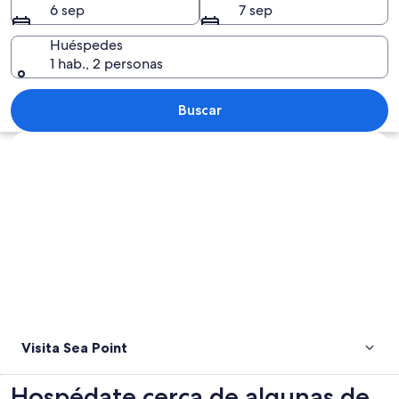
6 sep
7 sep
Huéspedes
1 hab., 2 personas
Un paseo marítimo con playa, un perro
Buscar
Explorar mapa
Visita Sea Point
Hospédate cerca de algunas de