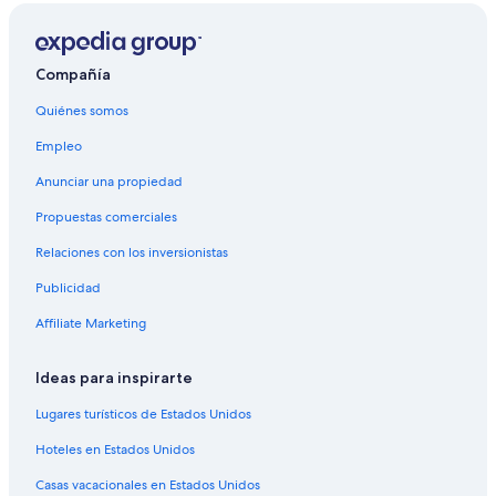
Hoteles de lujo en Ciudad de El Cabo
Hoteles con bar en Ciudad de El Cabo
Compañía
Hoteles cerca de viñedos en Ciudad de El Cabo
Quiénes somos
Hoteles de senderismo en Ciudad de El Cabo
Empleo
Hoteles para fumadores en Ciudad de El Cabo
Anunciar una propiedad
Nox Rentals
Propuestas comerciales
Hoteles en Ciudad del Cabo
Relaciones con los inversionistas
Hoteles en Bantry Bay
Publicidad
Affiliate Marketing
Ideas para inspirarte
Lugares turísticos de Estados Unidos
Hoteles en Estados Unidos
Casas vacacionales en Estados Unidos