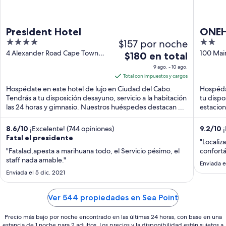
President Hotel
ONEH
4
$157 por noche
2
Apar
out
out
4 Alexander Road Cape Town
100 Mai
El
$180 en total
Western Cape
Western
of
of
precio
9 ago. - 10 ago.
5
5
es
Total con impuestos y cargos
de
Hospédate en este hotel de lujo en Ciudad del Cabo.
Hospéda
$180
Tendrás a tu disposición desayuno, servicio a la habitación
tu dispos
las 24 horas y gimnasio. Nuestros huéspedes destacan ...
en
estacio
...
total
por
8.6
/
10
¡Excelente! (744 opiniones)
9.2
/
10
¡
Fatal el presidente
noche
"Localiz
del
"Fatalad,apesta a marihuana todo, el Servicio pésimo, el
confortá
staff nada amable."
9
Enviada e
ago
Enviada el 5 dic. 2021
al
10
Ver 544 propiedades en Sea Point
ago
Precio más bajo por noche encontrado en las últimas 24 horas, con base en una
estancia de 1 noche para 2 adultos. Los precios y la disponibilidad están sujetos a