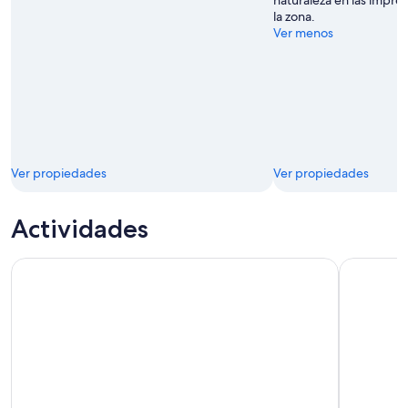
la zona.
Ver menos
Ver propiedades
Ver propiedades
Actividades
Ciudad del Cabo : Lion's Head Hike Sunrise café/té o Puesta 
Ciudad del