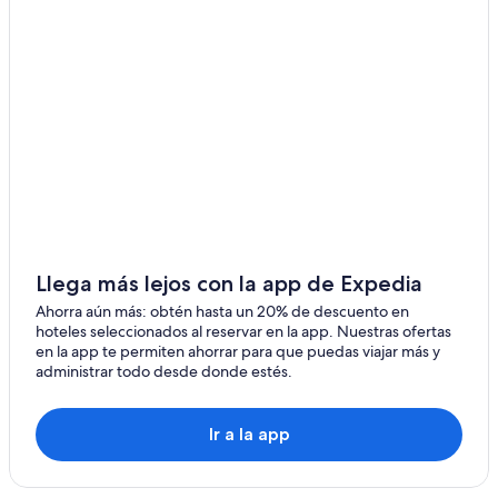
Hoteles 5 estrellas en Ciudad del Cabo
Hoteles todo incluido en Ciudad del Cabo
Hoteles ecológicos en Ciudad del Cabo
Hoteles baratos en Ciudad del Cabo
Hoteles gay friendly en Ciudad del Cabo
Hoteles de Independent en Ciudad del Cabo
Hoteles de Melia en Ciudad del Cabo
Hoteles en Ciudad del Cabo
Llega más lejos con la app de Expedia
Residencias en Ciudad del Cabo
Ahorra aún más: obtén hasta un 20% de descuento en
Hoteles con spa en Green Point
hoteles seleccionados al reservar en la app. Nuestras ofertas
en la app te permiten ahorrar para que puedas viajar más y
Hoteles en la playa en Green Point
administrar todo desde donde estés.
Hoteles 4 estrellas en Ciudad de El Cabo
Cabañas en Ciudad de El Cabo
Ir a la app
Hoteles City Lodge
Hoteles con casino en Ciudad de El Cabo