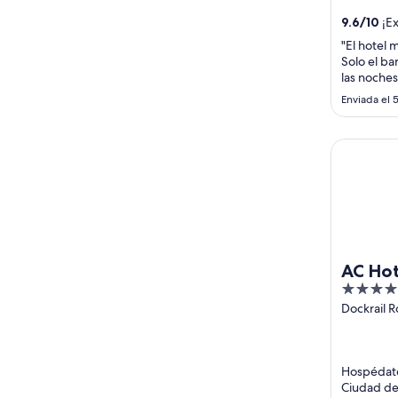
destacan .
9.6
/
10
¡Ex
"El hotel 
Solo el ba
las noches
Enviada el 
AC Hotel 
AC Hot
4
Town 
out
Dockrail R
Foreshore
of
Town Wes
5
Cape
Hospédate
Ciudad del