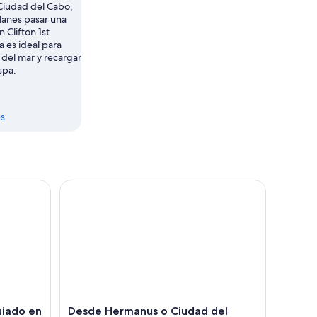
Ciudad del Cabo,
planes pasar una
n Clifton 1st
a es ideal para
s del mar y recargar
spa.
s
de sol
ado en el Gran Bosque del Mar Africano
Desde Hermanus o Ciudad del Cabo: Experiencia d
uiado en
Desde Hermanus o Ciudad del