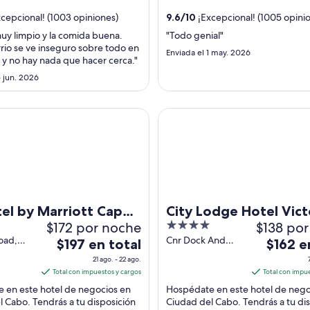
total
total
..
por
por
cepcional! (1003 opiniones)
9.6
/
10
¡Excepcional! (1005 opini
noche
noche
muy limpio y la comida buena.
"Todo genial"
del
del
rrio se ve inseguro sobre todo en
Enviada el 1 may. 2026
23
12
 y no hay nada que hacer cerca."
ago
ago
5 jun. 2026
al
al
24
13
by Marriott Cape Town Waterfront
City Lodge Hotel Victoria And
ago
ago
el by Marriott Cape
City Lodge Hotel Vict
$172 por noche
4
$138 po
Waterfront
And Alfred Waterfro
out
oad,
Cnr Dock And
El
El
$197 en total
$162 e
 Cape
Alfred Roads
of
precio
precio
21 ago. - 22 ago.
tern
Cape Town
5
es
es
Total con impuestos y cargos
Total con impu
Western Cape
de
de
 en este hotel de negocios en
Hospédate en este hotel de nego
$197
$162
 Cabo. Tendrás a tu disposición
Ciudad del Cabo. Tendrás a tu di