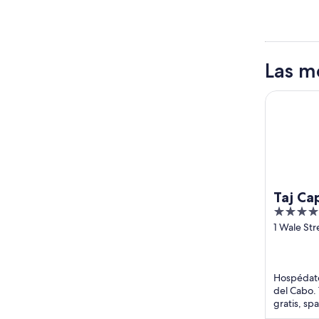
Las m
Taj Cape 
Taj Ca
5
out
1 Wale Str
Cape Tow
of
Western 
5
Hospédate
del Cabo. 
gratis, sp
restauran