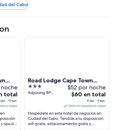
udad del Cabo
ton
rt
Road Lodge Cape Town International Airport
wn
Road Lodge Cape Town
r noche
3
$52 por noche
International Airport
out
Adjoining BP
El
n total
$60 en total
Service & Filling
of
precio
 ago. - 13 ago.
8 ago. - 9 ago.
Station Cape
5
es
estos y cargos
Total con impuestos y cargos
Town Western
de
 en
Hospédate en este hotel de negocios en
Cape
$60
sposición
Ciudad del Cabo. Tendrás a tu disposición
s y spa de
wifi gratis, estacionamiento gratis y
en
pedes ...
desayuno. Nuestros huéspedes destacan