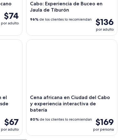
icano
Cabo: Experiencia de Buceo en
Jaula de Tiburón
$74
$136
96%
de los clientes lo recomiendan
por adulto
por adulto
el Cabo
 el Museo de Robben Island desde Ciudad del Cabo
Cena africana en Ciudad del Cabo y experiencia int
 el
Cena africana en Ciudad del Cabo
esde
y experiencia interactiva de
batería
$67
$169
80%
de los clientes lo recomiendan
por adulto
por persona