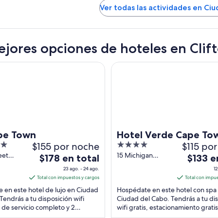
Ver todas las actividades en Ci
ejores opciones de hoteles en Clif
Town
Hotel Verde Cape Town Airpo
pe Town
Hotel Verde Cape To
$155 por noche
4
$115 po
Airport
out
eet
15 Michigan
El
El
$178 en total
$133 e
n
Street, Airport
of
precio
precio
23 ago. - 24 ago.
12
Cape
Industria Cape
5
es
es
Total con impuestos y cargos
Total con impu
Town Western
de
de
 en este hotel de lujo en Ciudad
Hospédate en este hotel con spa
Cape
$178
$133
Tendrás a tu disposición wifi
Ciudad del Cabo. Tendrás a tu di
a de servicio completo y 2
en
wifi gratis, estacionamiento grati
en
tes. Nuestros huéspedes
servicio completo. Nuestros hués