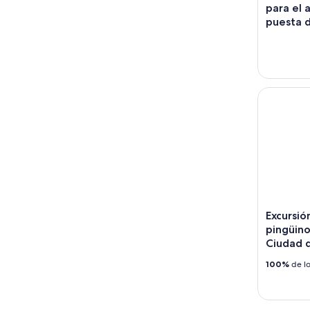
para el 
puesta d
Excursión
Excursio
pingüin
Ciudad 
100%
de lo