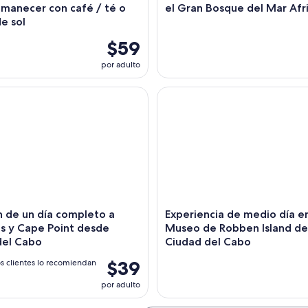
amanecer con café / té o
el Gran Bosque del Mar Afr
e sol
$59
por adulto
 de un día completo a pingüinos y Cape Point desde Ciudad d
Experiencia de medio día en
́n de un día completo a
Experiencia de medio día en
os y Cape Point desde
Museo de Robben Island d
del Cabo
Ciudad del Cabo
$39
s clientes lo recomiendan
por adulto