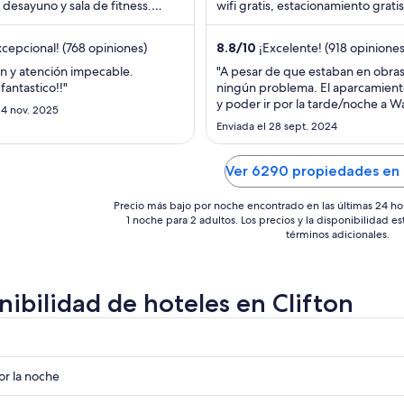
, desayuno y sala de fitness.
en
wifi gratis, estacionamiento gratis
en
huéspedes destacan la atención
desayuno. Nuestros huéspedes 
total
total
...
por
por
cepcional! (768 opiniones)
8.8
/
10
¡Excelente! (918 opiniones
noche
noche
ón y atención impecable.
"A pesar de que estaban en obras
del
del
antastico!!"
ningún problema. El aparcamient
21
7
y poder ir por la tarde/noche a W
24 nov. 2025
ago
ago
andando está genial. Las habitac
Enviada el 28 sept. 2024
reformadas recientemente."
al
al
22
8
Ver 6290 propiedades en 
ago
ago
Precio más bajo por noche encontrado en las últimas 24 ho
1 noche para 2 adultos. Los precios y la disponibilidad e
términos adicionales.
nibilidad de hoteles en Clifton
r
r
r la noche