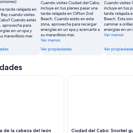
piniones)
Cuando visites Ciudad del Cabo,
Cuando visites 
incluye en tus planes pasar una
incluye en tus 
una tarde relajada en
tarde relajada en Clifton 2nd
tarde relajada e
n Bay cuando visites
Beach. Cuando estés en esta
Beach. Esta zon
Cabo? Cuando estés
zona, aprovecha para recargar
caminar a orilla
a, aprovecha para
energías en un spa y acercarte a
energías en un 
rgías en un spa y
su maravilloso mar.
Ver menos
su maravilloso mar.
Ver menos
dades
Ver propiedades
Ver propiedade
idades
e la cabeza del león para el amanecer con café / té o puesta 
Ciudad del Cabo: Snorkel gui
 de la cabeza del león
Ciudad del Cabo: Snorkel g