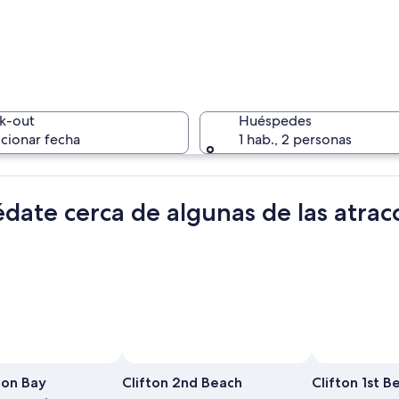
Una zona r
k-out
Huéspedes
cionar fecha
1 hab., 2 personas
Un paisaj
date cerca de algunas de las atrac
 costa rocosa y edificios en una colina.
ton Bay
Clifton 2nd Beach
Clifton 1st B