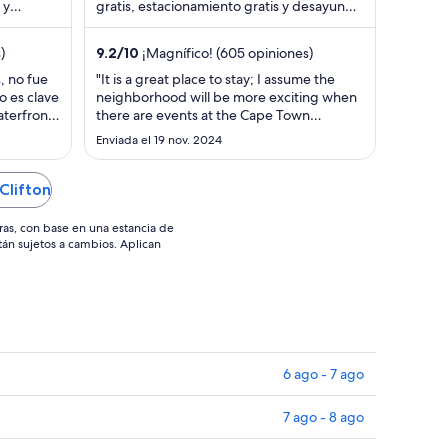
 y
gratis, estacionamiento gratis y desayuno.
en
destacan
Nuestros huéspedes destacan la atención
total
...
por
)
9.2
/
10
¡Magnífico! (605 opiniones)
noche
, no fue
"It is a great place to stay; I assume the
del
o es clave
neighborhood will be more exciting when
17
aterfront
there are events at the Cape Town
ago
iones
Convention Center. But there is nothing
Enviada el 19 nov. 2024
you can not manage using Uber or Cabs.
al
My room was very comfortable, and the
18
services rendered were well received."
Clifton
ago
ras, con base en una estancia de
stán sujetos a cambios. Aplican
6 ago - 7 ago
7 ago - 8 ago