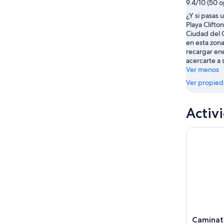
9.4/10 (50 o
¿Y si pasas 
Playa Clifto
Ciudad del 
en esta zon
recargar ene
acercarte a 
Ver menos
Ver propie
Activ
Caminata d
Caminata