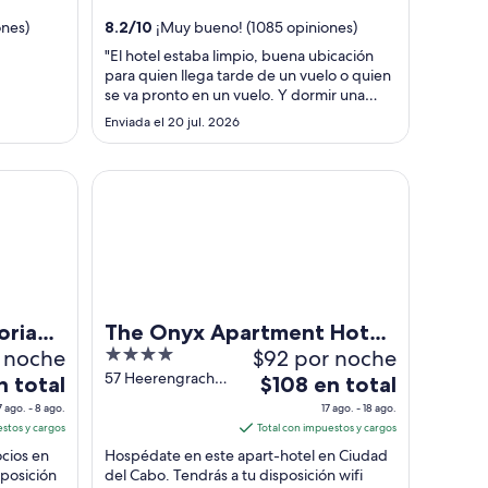
total
...
por
ones)
8.2
/
10
¡Muy bueno! (1085 opiniones)
noche
"El hotel estaba limpio, buena ubicación
del
para quien llega tarde de un vuelo o quien
8
se va pronto en un vuelo. Y dormir una
ago
noche. Lo que tiene que mejorar es el
Enviada el 20 jul. 2026
desayuno, muy pobre."
al
9
 Alfred Waterfront
The Onyx Apartment Hotel by NEWMARK
ago
oria
The Onyx Apartment Hotel
r noche
4
$92 por noche
nt
by NEWMARK
out
57 Heerengracht
El
n total
$108 en total
Street Cape Town
of
precio
7 ago. - 8 ago.
17 ago. - 18 ago.
Western Cape
5
es
estos y cargos
Total con impuestos y cargos
de
cios en
Hospédate en este apart-hotel en Ciudad
$108
sposición
del Cabo. Tendrás a tu disposición wifi