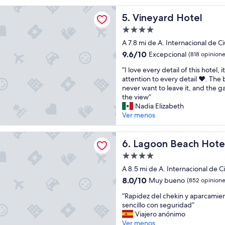
c
a
d Hotel
i
s
Vineyard Hotel
5. Vineyard Hotel
ó
i
Propiedad
n
n
de
p
s
A 7.8 mi de A. Internacional de 
4.0
a
t
9.6
9.6/10
Excepcional
(818 opinione
r
a
estrellas
de
“
a
l
“I love every detail of this hotel, it
10,
I
q
a
attention to every detail ♥️. The 
Excepcional,
l
u
c
never want to leave it, and the ga
(818
o
i
i
the view”
opiniones)
v
e
o
Nadia Elizabeth
e
n
n
Ver menos
e
l
e
v
l
s
Beach Hotel & Spa
e
Lagoon Beach Hotel & Spa
e
.
6. Lagoon Beach Hote
r
g
P
Propiedad
y
a
e
de
d
A 8.5 mi de A. Internacional de 
t
r
4.0
e
a
s
8.0
8.0/10
Muy bueno
(852 opinione
t
r
o
estrellas
de
“
a
“Rapidez del chekin y aparcamien
d
n
10,
R
i
sencillo con seguridad”
e
a
Muy
a
l
Viajero anónimo
d
l
bueno,
p
o
Ver menos
e
m
(852