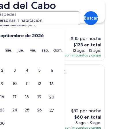
dad del Cabo
port
own Airport
éspedes
Buscar
ersonas, 1 habitación
Ciudad del Cabo (CPT)
nes)
septiembre de 2026
$115 por noche
El
$133 en total
precio
martes
miércoles
jueves
viernes
sábado
domingo
mié.
jue.
vie.
sáb.
dom.
12 ago. - 13 ago.
actual
Total con impuestos y cargos
es
de
national Airport
2
3
4
5
$133
wn International Airport
6
9
10
11
12
13
Ciudad del Cabo (CPT)
nes)
16
17
18
19
20
icación para quien
e va pronto en un
23
24
25
26
27
$52 por noche
e tiene que mejorar
El
$60 en total
precio
8 ago. - 9 ago.
30
actual
Total con impuestos y cargos