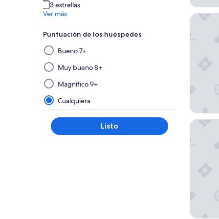
3 estrellas
Ver más
Mitchel
Puntuación de los huéspedes
Al
Bueno 7+
seleccionar
y
Muy bueno 8+
aplicar
Magnífico 9+
un
filtro
Cualquiera
de
este
City Lo
Listo
grupo,
los
resultados
se
actualizarán
en
una
nueva
página.