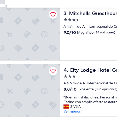
e
31
l
ls Guesthouse
e
Mitchells Guesthouse
3. Mitchells Guesthou
s
Propiedad
t
de
a
A 4.7 mi de A. Internacional de 
3.5
b
9.0
9.0/10
Magnífico
(24 opiniones)
a
estrellas
de
l
10,
i
Magnífico,
m
(24
p
opiniones)
i
o
dge Hotel GrandWest
,
City Lodge Hotel GrandWes
4. City Lodge Hotel 
b
Propiedad
u
de
e
A 4.6 mi de A. Internacional de 
3.0
n
8.8
8.8/10
Excelente
(396 opiniones
a
estrellas
de
u
“
“Buenas instalaciones. Personal 
10,
b
B
Casino con amplia oferta restaura
Excelente,
i
u
SIVLIA
(396
c
e
Ver menos
opiniones)
a
n