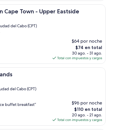
de
Town - Upper Eastside
$192
on Cape Town - Upper Eastside
Ciudad del Cabo (CPT)
)
$64 por noche
El
$74 en total
precio
30 ago. - 31 ago.
actual
Total con impuestos y cargos
es
de
$74
lands
Ciudad del Cabo (CPT)
$96 por noche
ce buffet breakfast”
El
$110 en total
precio
20 ago. - 21 ago.
actual
Total con impuestos y cargos
es
de