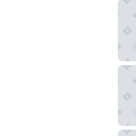
Zevenwa
Palm Ho
Garden R