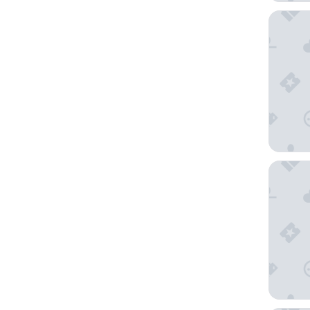
DoubleT
Souther