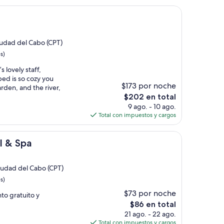
de
$91
Ciudad del Cabo (CPT)
s)
’s lovely staff,
bed is so cozy you
$173 por noche
rden, and the river,
El
$202 en total
precio
9 ago. - 10 ago.
actual
Total con impuestos y cargos
es
de
$202
l & Spa
Ciudad del Cabo (CPT)
s)
$73 por noche
to gratuito y
El
$86 en total
precio
21 ago. - 22 ago.
actual
Total con impuestos y cargos