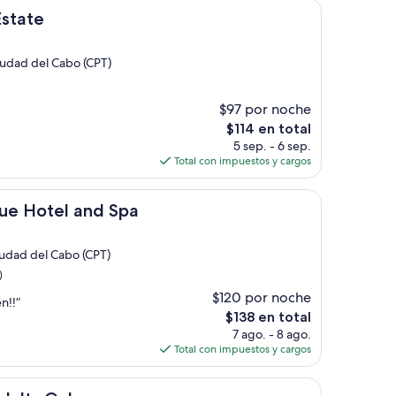
$110
Estate
Ciudad del Cabo (CPT)
$97 por noche
El
$114 en total
precio
5 sep. - 6 sep.
actual
Total con impuestos y cargos
es
de
 and Spa
$114
que Hotel and Spa
Ciudad del Cabo (CPT)
)
$120 por noche
n!!”
El
$138 en total
precio
7 ago. - 8 ago.
actual
Total con impuestos y cargos
es
de
$138