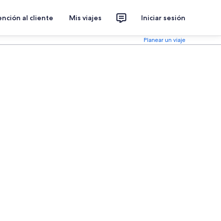
nción al cliente
Mis viajes
Iniciar sesión
Planear un viaje