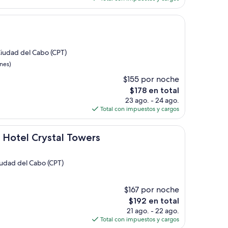
es
de
$86
Ciudad del Cabo (CPT)
nes)
$155 por noche
El
$178 en total
precio
23 ago. - 24 ago.
actual
Total con impuestos y cargos
es
de
rystal Towers
$178
 Hotel Crystal Towers
Ciudad del Cabo (CPT)
$167 por noche
El
$192 en total
precio
21 ago. - 22 ago.
actual
Total con impuestos y cargos
es