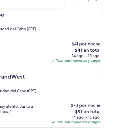
es
de
$60
se
Ciudad del Cabo (CPT)
$41 por noche
El
$41 en total
precio
14 ago. - 15 ago.
actual
Total con impuestos y cargos
es
de
t
$41
GrandWest
Ciudad del Cabo (CPT)
)
$78 por noche
muy atento. Junto a
El
ntes. ”
$91 en total
precio
14 ago. - 15 ago.
actual
Total con impuestos y cargos
es