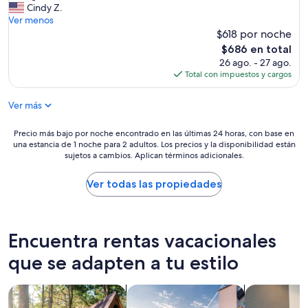
l
Cindy Z.
(77
v
l
Ver menos
opiniones)
e
w
$618 por noche
r
e
y
El
$686 en total
n
p
precio
26 ago. - 27 ago.
t
l
actual
Total con impuestos y cargos
w
e
es
e
a
de
Ver más
l
s
$686
l
a
.
Precio
n
Precio más bajo por noche encontrado en las últimas 24 horas, con base en
A
una estancia de 1 noche para 2 adultos. Los precios y la disponibilidad están
más
t
l
sujetos a cambios. Aplican términos adicionales.
bajo
e
l
por
x
s
noche
p
Ver todas las propiedades
t
encontrado
e
e
en
r
p
las
i
s
últimas
e
Encuentra rentas vacacionales
w
24
n
e
horas,
que se adapten a tu estilo
c
r
con
e
e
base
.
Buscar cabañas
Buscar casas de vacaciones
Buscar apart
e
en
W
a
una
h