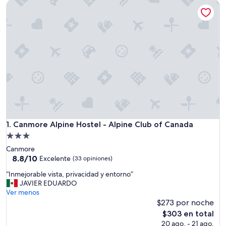
Canmore Alpine Hostel - Alpine Club of Canada
Canmore Alpine Hostel - Alpine Club of Canada
1. Canmore Alpine Hostel - Alpine Club of Canada
Propiedad
de
Canmore
3.0
8.8
8.8/10
Excelente
(33 opiniones)
de
estrellas
“
“Inmejorable vista, privacidad y entorno”
10,
I
JAVIER EDUARDO
Excelente,
n
Ver menos
(33
m
$273 por noche
opiniones)
e
El
$303 en total
j
precio
20 ago. - 21 ago.