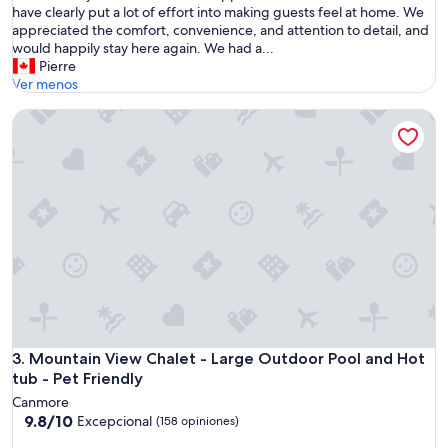
t
a
have clearly put a lot of effort into making guests feel at home. We
o
y
appreciated the comfort, convenience, and attention to detail, and
r
e
would happily stay here again. We had a...
n
d
Pierre
o
a
Ver menos
”
t
Mountain View Chalet - Large Outdoor Pool and Hot tub - P
T
h
e
H
u
c
k
l
e
b
e
r
r
y
Mountain View Chalet - Large Outdoor Pool and Hot tub - P
3. Mountain View Chalet - Large Outdoor Pool and Hot
L
tub - Pet Friendly
o
Canmore
d
9.8
9.8/10
Excepcional
(158 opiniones)
g
de
e