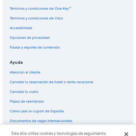
o
Cabañas en Banff
r
Términos y condiciones de One Key™
Chalets en Banff
o
Términos y condiciones de Vrbo
u
Condominios en Banff
r
Accesibilidad
s
Apartamentos en Banff
t
Opciones de privacidad
Hostales en Banff
a
y
Pautas y reporte de contenido
Apart-Hoteles en Banff
a
n
Hoteles de Fairmont en Banff
Ayuda
d
Hoteles de golf en Banff
w
Atención al cliente
a
Hoteles con spa en Banff
s
Cancelar tu reservación de hotel o renta vacacional
v
Hoteles todo incluido en Banff
e
Cancelar tu vuelo
Hoteles de ski en Banff
r
y
Plazos de reembolso
Hoteles de lujo en Banff
w
Cómo usar un cupón de Expedia
e
Hoteles baratos en Banff
l
Documentos de viajes internacionales
Hoteles boutique en Banff
l
s
Hoteles cerca del lago en Banff
© 2026 Expedia, Inc., una empresa de Expedia Group. Todos los
Este sitio utiliza cookies y tecnologías de seguimiento
t