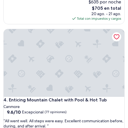
$635 por noche
10,
f
Excepcional,
El
$705 en total
o
(158
precio
20 ago. - 21 ago.
r
opiniones)
actual
Total con impuestos y cargos
5
es
d
de
a
Enticing Mountain Chalet with Pool & Hot Tub
$705
y
s
a
n
d
4
n
i
g
h
t
s
a
Enticing Mountain Chalet with Pool & Hot Tub
4. Enticing Mountain Chalet with Pool & Hot Tub
n
d
Canmore
9.6
h
9.6/10
Excepcional
(77 opiniones)
de
a
“
“All went well. All steps were easy. Excellent communication before,
10,
d
A
during, and after arrival. ”
Excepcional,
a