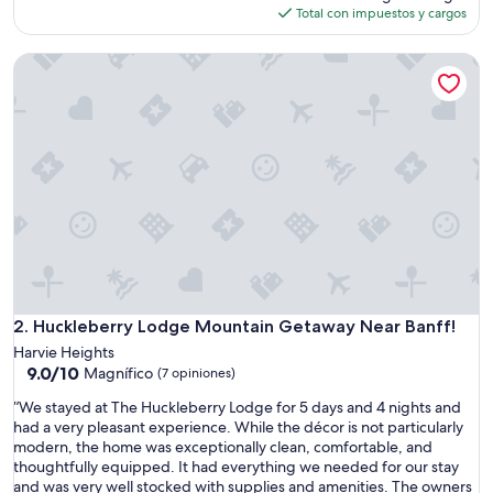
o
actual
Total con impuestos y cargos
r
es
a
de
Huckleberry Lodge Mountain Getaway Near Banff!
b
$303
l
e
v
i
s
t
a
,
p
r
i
v
a
Huckleberry Lodge Mountain Getaway Near Banff!
2. Huckleberry Lodge Mountain Getaway Near Banff!
c
Harvie Heights
i
9.0
9.0/10
Magnífico
(7 opiniones)
d
de
a
“
“We stayed at The Huckleberry Lodge for 5 days and 4 nights and
10,
d
W
had a very pleasant experience. While the décor is not particularly
Magnífico,
y
e
modern, the home was exceptionally clean, comfortable, and
(7
e
s
thoughtfully equipped. It had everything we needed for our stay
opiniones)
n
t
and was very well stocked with supplies and amenities. The owners