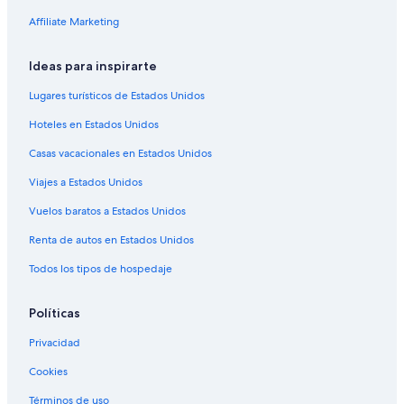
.
Casas de ciudad en Northeast Calgary
Affiliate Marketing
I
t
Campings en Alberta del Sur
h
Ideas para inspirarte
a
Apartamentos en Bragg Creek
d
Lugares turísticos de Estados Unidos
Hoteles cerca de Escuela de montaña Yamnuska Mountain
e
Adventures
v
Hoteles en Estados Unidos
e
Apartamentos en Estación de tren ligero Bridgeland/ Memorial
r
Casas vacacionales en Estados Unidos
y
Cabañas en Calgary
Viajes a Estados Unidos
t
Resorts en Calgary
h
Vuelos baratos a Estados Unidos
i
Condominios en Calgary
n
Renta de autos en Estados Unidos
g
Apartamentos en Calgary
w
Todos los tipos de hospedaje
Hostales en Calgary
e
n
Moteles en Calgary
Políticas
e
e
Residencias en Calgary
Privacidad
d
Cabañas en Rocky Mountain House
e
Cookies
d
B&B en Banff
f
Términos de uso