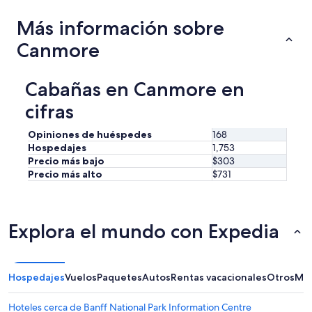
p
i
t
Más información sobre
v
i
a
o
Canmore
l
n
.
a
”
l
Cabañas en Canmore en
l
y
cifras
c
l
Opiniones de huéspedes
168
e
Hospedajes
1,753
a
Precio más bajo
$303
n
Precio más alto
$731
,
c
o
m
Explora el mundo con Expedia
f
o
r
t
Hospedajes
Vuelos
Paquetes
Autos
Rentas vacacionales
Otros
Más
a
b
l
Hoteles cerca de Banff National Park Information Centre