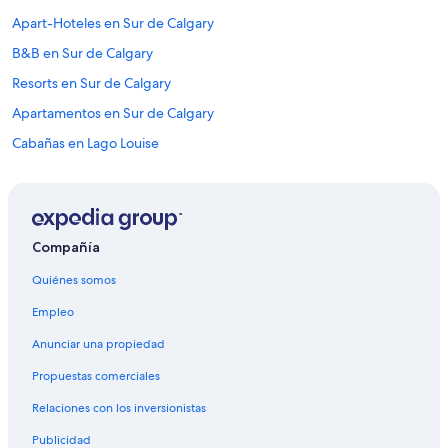
e
Apart-Hoteles en Sur de Calgary
,
a
B&B en Sur de Calgary
n
d
Resorts en Sur de Calgary
t
Apartamentos en Sur de Calgary
h
o
Cabañas en Lago Louise
u
g
Casas de huéspedes en Lago Louise
h
Hoteles en Centro
t
f
Hoteles cerca de Upper Hot Springs
u
Compañía
l
Hoteles en Exshaw
l
Quiénes somos
Hoteles cerca de Banff Gondola
y
e
Empleo
Hoteles en Harvie Heights
q
Anunciar una propiedad
u
Cabañas en Kananaskis
i
Propuestas comerciales
Hoteles con spa en Kananaskis
p
p
Relaciones con los inversionistas
Hoteles con vista en Kananaskis
e
d
Publicidad
Hoteles en Kananaskis