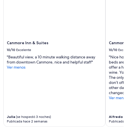
a
b
r
e
l
f
y
o
m
r
o
e
d
,
e
d
r
Canmore Inn & Suites
Canmore 
u
n
r
10/10
Excelente
10/10
Excel
,
i
t
"Beautiful view, a 10 minute walking distance away
"Nice hote
n
h
from downtown Canmore, nice and helpful staff"
beds are s
g
e
Ver menos
offer a ha
,
h
wine. You
a
o
The only d
n
m
don’t offe
d
e
other day,
a
w
changed de
f
a
Ver meno
t
s
e
e
r
x
a
Julia
(se hospedó 3 noches)
Alfredo
(s
c
r
Publicada hace 2 semanas
Publicada 
e
r