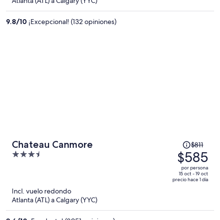
Atlanta (ATL) a Calgary (YYC)
ahora
es
9.8
/
10
¡Excepcional! (132 opiniones)
de
$1,784
por
persona
El
Chateau Canmore
$811
precio
$585
3.5
era
out
por persona
de
of
15 oct - 19 oct
precio hace 1 día
$811
5
Incl. vuelo redondo
y
Atlanta (ATL) a Calgary (YYC)
ahora
es