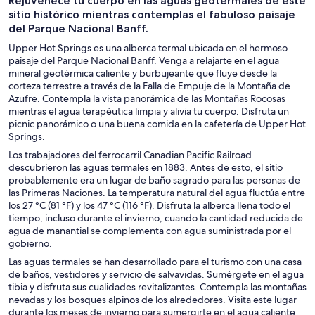
Rejuvenece tu cuerpo en las aguas geotermales de este
un día
personalizados
aire libre
sitio histórico mientras contemplas el fabuloso paisaje
del Parque Nacional Banff.
Upper Hot Springs es una alberca termal ubicada en el hermoso
paisaje del Parque Nacional Banff. Venga a relajarte en el agua
mineral geotérmica caliente y burbujeante que fluye desde la
corteza terrestre a través de la Falla de Empuje de la Montaña de
Azufre. Contempla la vista panorámica de las Montañas Rocosas
mientras el agua terapéutica limpia y alivia tu cuerpo. Disfruta un
picnic panorámico o una buena comida en la cafetería de Upper Hot
Springs.
Los trabajadores del ferrocarril Canadian Pacific Railroad
descubrieron las aguas termales en 1883. Antes de esto, el sitio
probablemente era un lugar de baño sagrado para las personas de
las Primeras Naciones. La temperatura natural del agua fluctúa entre
los 27 °C (81 °F) y los 47 °C (116 °F). Disfruta la alberca llena todo el
tiempo, incluso durante el invierno, cuando la cantidad reducida de
agua de manantial se complementa con agua suministrada por el
gobierno.
Las aguas termales se han desarrollado para el turismo con una casa
de baños, vestidores y servicio de salvavidas. Sumérgete en el agua
tibia y disfruta sus cualidades revitalizantes. Contempla las montañas
nevadas y los bosques alpinos de los alrededores. Visita este lugar
durante los meses de invierno para sumergirte en el agua caliente