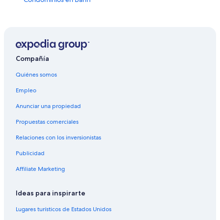
Apartamentos en Banff
Hostales en Banff
Apart-Hoteles en Banff
Hoteles de Fairmont en Banff
Compañía
Hoteles de golf en Banff
Quiénes somos
Hoteles con spa en Banff
Empleo
Hoteles todo incluido en Banff
Anunciar una propiedad
Hoteles de ski en Banff
Propuestas comerciales
Hoteles de lujo en Banff
Relaciones con los inversionistas
Hoteles baratos en Banff
Publicidad
Hoteles boutique en Banff
Affiliate Marketing
Hoteles cerca del lago en Banff
Hoteles con aguas termales en Banff
Ideas para inspirarte
Hoteles con bar en Banff
Lugares turísticos de Estados Unidos