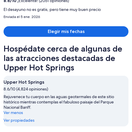
8.6
/
10
¡Excelente! (2051 opiniones)
de
$585
El desayuno no es gratis, pero tiene muy buen precio
por
Enviada el 5 ene. 2026
persona
Elegir mis fechas
Hospédate cerca de algunas de
las atracciones destacadas de
Upper Hot Springs
Upper Hot Springs
8.6/10 (4,824 opiniones)
Rejuvenece tu cuerpo en las aguas geotermales de este sitio
histórico mientras contemplas el fabuloso paisaje del Parque
Nacional Banff.
Ver menos
Ver propiedades