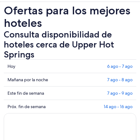
Ofertas para los mejores
hoteles
Consulta disponibilidad de
hoteles cerca de Upper Hot
Springs
Consultar
Hoy
6 ago - 7 ago
los
precios
Consultar
Mañana por la noche
7 ago - 8 ago
cerca
precios
de
cerca
Consultar
Este fin de semana
7 ago - 9 ago
Upper
de
precios
Hot
Upper
cerca
Consultar
Próx. fin de semana
14 ago - 16 ago
Springs
Hot
de
precios
para
Springs
Upper
cerca
hoy,
para
Hot
de
6
mañana
Springs
Upper
ago
por
para
Hot