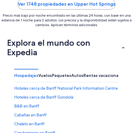
5
5
Ver 1748 propiedades en Upper Hot Springs
Precio más bajo por noche encontrado en las últimas 24 horas, con base en una
estancia de 1 noche para 2 adultos. Los precios y la disponibilidad están sujetos a
cambios. Aplican términos adicionales.
Explora el mundo con
Expedia
Hospedajes
Vuelos
Paquetes
Autos
Rentas vacacionales
Otr
Hoteles cerca de Banff National Park Information Centre
Hoteles cerca de Banff Gondola
B&B en Banff
Cabañas en Banff
Chalets en Banff
Condominios en Banff