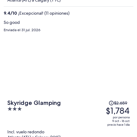
ahora
es
9.4
/
10
¡Excepcional! (11 opiniones)
de
$553
So good
por
Enviada el 31 jul. 2026
persona
El
Skyridge Glamping
$2,659
precio
$1,784
3
era
out
por persona
de
of
9 oct - 16 oct
precio hace 1 día
$2,659
5
Incl. vuelo redondo
y