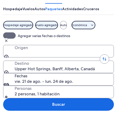
Springs
Hospedaje
Vuelos
Autos
Paquetes
Actividades
Cruceros
Hospedaje agregado
Vuelo agregado
Auto
Económica
Piscina rodeada de sillas rojas y un pa
Agregar varias fechas o destinos
Origen
Destino
Upper Hot Springs, Banff, Alberta, Canadá
Fechas
vie. 21 de ago. - lun. 24 de ago.
Personas
2 personas, 1 habitación
Buscar
Explorar mapa