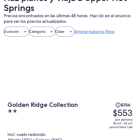
Springs
Precios encontrados en las últimas 48 horas. Haz clic en el anuncio
para ver los precios actualizados.
Duración
Categoría
Clase
Eliminar todos los filtros
El
Golden Ridge Collection
$756
precio
$553
2
era
out
por persona
de
of
18 oct - 23 oct
precio hace 1 día
$756
5
Incl. vuelo redondo
y
Atlanta (ATL) a Calgary (YYC)