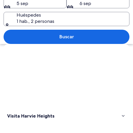
5 sep
6 sep
Huéspedes
1 hab., 2 personas
Una autopista con varios carriles, far
Buscar
Explorar mapa
Visita Harvie Heights