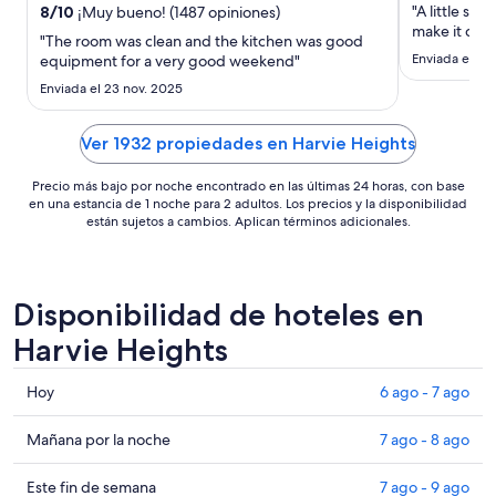
noche
"A little sm
8
/
10
¡Muy bueno! (1487 opiniones)
del
make it clea
"The room was clean and the kitchen was good
16
Enviada el 12 
equipment for a very good weekend"
ago
Enviada el 23 nov. 2025
al
17
Ver 1932 propiedades en Harvie Heights
ago
Precio más bajo por noche encontrado en las últimas 24 horas, con base
en una estancia de 1 noche para 2 adultos. Los precios y la disponibilidad
están sujetos a cambios. Aplican términos adicionales.
Disponibilidad de hoteles en
Harvie Heights
Consultar
Hoy
6 ago - 7 ago
precios
en
Consultar
Mañana por la noche
7 ago - 8 ago
Harvie
precios
Heights
en
Consultar
Este fin de semana
7 ago - 9 ago