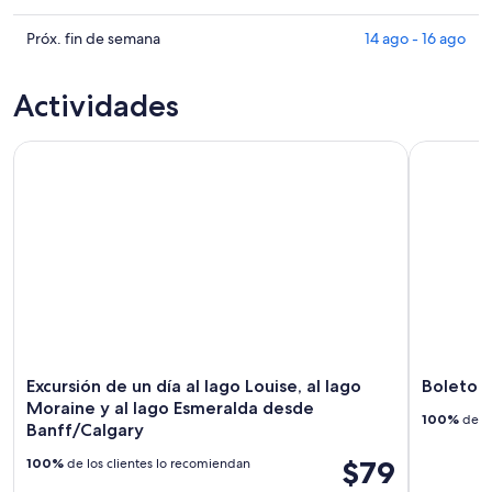
para
Harvie
precios
hoy,
Heights
en
Consultar
Próx. fin de semana
14 ago - 16 ago
6
para
Harvie
precios
ago
mañana
Heights
en
Actividades
-
por
para
Harvie
7
la
este
Heights
Excursión de un día al lago Louise, al lago Moraine y al la
ago
Boleto de 
noche,
fin
para
7
de
el
ago
semana,
próximo
-
7
fin
8
ago
de
ago
-
semana,
9
14
ago
ago
-
16
ago
Excursión de un día al lago Louise, al lago
Boleto d
Moraine y al lago Esmeralda desde
100%
de lo
Banff/Calgary
$79
100%
de los clientes lo recomiendan