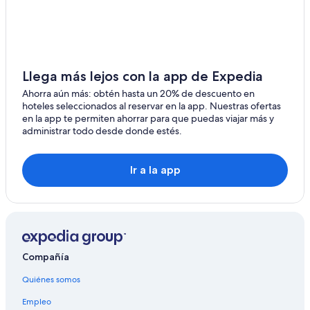
Apartamentos en Banff
Hoteles de Fairmont en Banff
Hoteles de golf en Banff
Hoteles de ski en Banff
Llega más lejos con la app de Expedia
Hoteles baratos en Banff
Ahorra aún más: obtén hasta un 20% de descuento en
hoteles seleccionados al reservar en la app. Nuestras ofertas
Hoteles con desayuno incluido en Banff
en la app te permiten ahorrar para que puedas viajar más y
administrar todo desde donde estés.
Hoteles con vista en Banff
Hoteles de Red Roof Inn en Banff
Ir a la app
Hoteles en Banff
Hoteles cerca de Escuela de montaña Yamnuska
Mountain Adventures
Hoteles cerca de Upper Hot Springs
Hoteles cerca de Banff Gondola
Compañía
Quiénes somos
Empleo