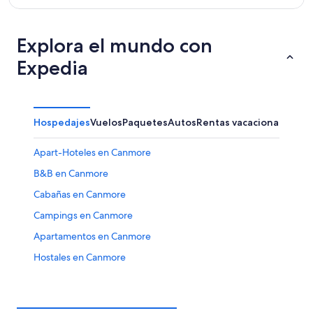
Explora el mundo con
Expedia
Hospedajes
Vuelos
Paquetes
Autos
Rentas vacacionales
Otr
Apart-Hoteles en Canmore
B&B en Canmore
Cabañas en Canmore
Campings en Canmore
Apartamentos en Canmore
Hostales en Canmore
Hoteles con concierge en Canmore
Hoteles de ski en Canmore