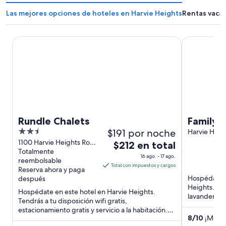
Las mejores opciones de hoteles en Harvie Heights
Rentas vacac
Rundle Chalets
Family-Frie
Rundle Chalets
Family-
2.5
$191 por noche
Townho
Harvie Heig
out
1100 Harvie Heights Road
El
$212 en total
Harvie Heights AB
Totalmente
of
precio
16 ago. - 17 ago.
reembolsable
5
es
Total con impuestos y cargos
Reserva ahora y paga
de
Hospédate e
después
$212
Heights. Ten
Hospédate en este hotel en Harvie Heights.
en
lavandería y
Tendrás a tu disposición wifi gratis,
cerca de atr
total
estacionamiento gratis y servicio a la habitación.
por
8
/
10
¡Muy b
Estarás muy cerca de atracciones ...