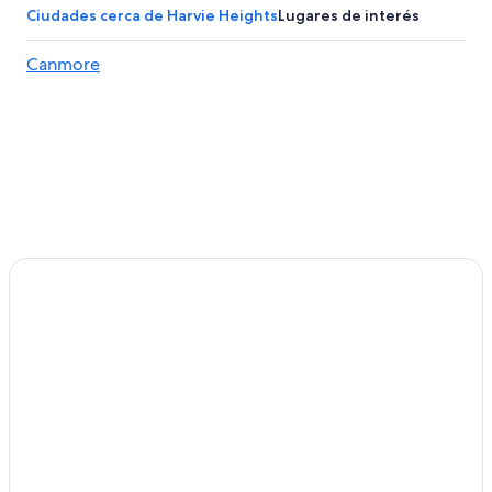
Hoteles históricos en Canmore
Ciudades cerca de Harvie Heights
Lugares de interés
Hoteles románticos en Canmore
Canmore
Hoteles baratos en Canmore
Hoteles boutique en Canmore
Hoteles con cocina en Canmore
Hoteles con alberca en Canmore
Hoteles con hidromasaje en Canmore
Hoteles para bodas en Canmore
Hoteles que aceptan mascotas en Canmore
Hoteles en Canmore
Apartamentos en Dead Man's Flats
Hoteles en Centro
B&B en Banff
Cabañas en Banff
Condominios en Banff