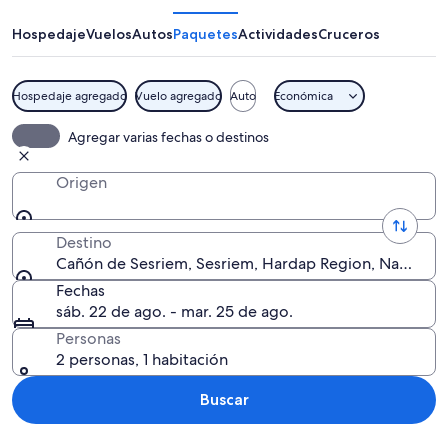
Sesriem
Hospedaje
Vuelos
Autos
Paquetes
Actividades
Cruceros
Hospedaje agregado
Vuelo agregado
Auto
Económica
Un cañón con formaciones rocosas estr
Agregar varias fechas o destinos
Origen
Destino
Cañón de Sesriem, Sesriem, Hardap Region, Namibia
Fechas
sáb. 22 de ago. - mar. 25 de ago.
Personas
2 personas, 1 habitación
Buscar
Explorar mapa