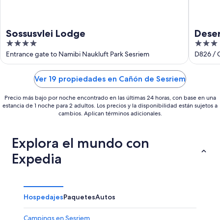
Sossusvlei Lodge
Dese
4
3
out
out
Entrance gate to Namibi Naukluft Park Sesriem
D826 / 
of
of
5
5
Ver 19 propiedades en Cañón de Sesriem
Precio más bajo por noche encontrado en las últimas 24 horas, con base en una
estancia de 1 noche para 2 adultos. Los precios y la disponibilidad están sujetos a
cambios. Aplican términos adicionales.
Explora el mundo con
Expedia
Hospedajes
Paquetes
Autos
Campings en Sesriem