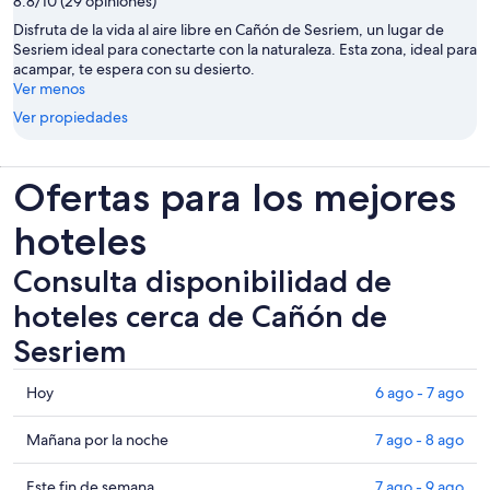
8.8/10 (29 opiniones)
Disfruta de la vida al aire libre en Cañón de Sesriem, un lugar de
Sesriem ideal para conectarte con la naturaleza. Esta zona, ideal para
acampar, te espera con su desierto.
Ver menos
Ver propiedades
Ofertas para los mejores
hoteles
Consulta disponibilidad de
hoteles cerca de Cañón de
Sesriem
Consultar
Hoy
6 ago - 7 ago
los
precios
Consultar
Mañana por la noche
7 ago - 8 ago
cerca
precios
de
cerca
Consultar
Este fin de semana
7 ago - 9 ago