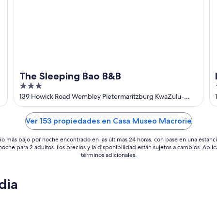
The Sleeping Bao B&B
3
out
139 Howick Road Wembley Pietermaritzburg KwaZulu-
Natal
of
5
Ver 153 propiedades en Casa Museo Macrorie
io más bajo por noche encontrado en las últimas 24 horas, con base en una estanc
 noche para 2 adultos. Los precios y la disponibilidad están sujetos a cambios. Aplic
términos adicionales.
dia