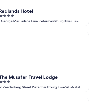
Redlands Hotel
4
out
1 George MacFarlane Lane Pietermaritzburg KwaZulu-
Natal
of
5
e Musafer Travel Lodge
The Musafer Travel Lodge
3
out
16 Zeederberg Street Pietermaritzburg KwaZulu-Natal
of
5
xden Guesthouse