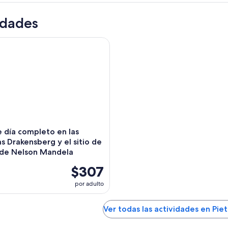
idades
día completo en las montañas Drakensberg y el sitio de capt
e día completo en las
s Drakensberg y el sitio de
 de Nelson Mandela
$307
por adulto
Ver todas las actividades en Pie