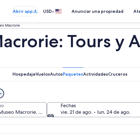
•
Abrir app
USD
Anunciar una propiedad
Ate
eo Macrorie
crorie: Tours y A
Hospedaje
Vuelos
Autos
Paquetes
Actividades
Cruceros
no
Fechas
vie. 21 de ago. - lun. 24 de ago.