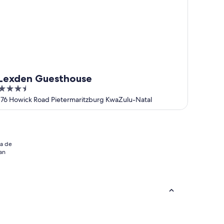
Lexden Guesthouse
3.5
out
176 Howick Road Pietermaritzburg KwaZulu-Natal
of
5
ia de
an