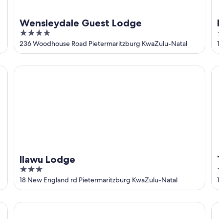
Wensleydale Guest Lodge
4
out
236 Woodhouse Road Pietermaritzburg KwaZulu-Natal
of
5
Ilawu Lodge
Th
Ilawu Lodge
3
out
18 New England rd Pietermaritzburg KwaZulu-Natal
of
5
The Sleeping Bao B&B
Le