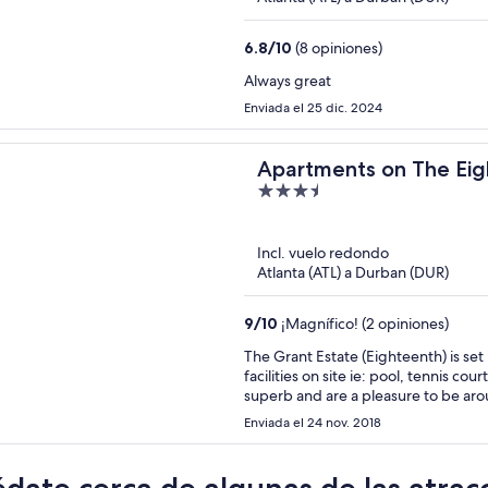
6.8
/
10
(8 opiniones)
Always great
Enviada el 25 dic. 2024
Apartments on The Ei
3.5
out
of
Incl. vuelo redondo
5
Atlanta (ATL) a Durban (DUR)
9
/
10
¡Magnífico! (2 opiniones)
The Grant Estate (Eighteenth) is set i
facilities on site ie: pool, tennis co
superb and are a pleasure to be ar
contempary and are beautifully kept.
Enviada el 24 nov. 2018