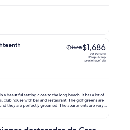
y
ahora
es
de
$1,652
por
persona
El
ghteenth
$1,686
$1,748
precio
por persona
era
12 sep - 17 sep
precio hace 1 día
de
$1,748
y
ahora
es
de
n a beautiful setting close to the long beach. It has a lot of
$1,686
urts, club house with bar and restaurant. The golf greens are
por
ound they are perfectly groomed. The apartments are very
 It was a pleasure to stay we only wish it were longer.
persona