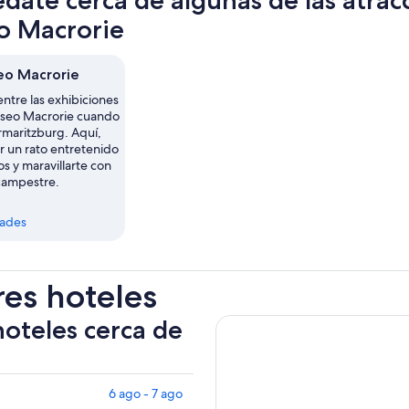
date cerca de algunas de las atrac
 Macrorie
eo Macrorie
entre las exhibiciones
seo Macrorie cuando
ermaritzburg. Aquí,
r un rato entretenido
os y maravillarte con
campestre.
dades
res hoteles
hoteles cerca de
6 ago - 7 ago