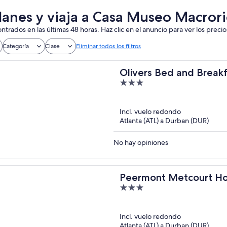
lanes y viaja a Casa Museo Macror
ntrados en las últimas 48 horas. Haz clic en el anuncio para ver los precio
Categoría
Clase
Eliminar todos los filtros
Olivers Bed and Break
3
out
of
Incl. vuelo redondo
5
Atlanta (ATL) a Durban (DUR)
No hay opiniones
Peermont Metcourt Hot
3
out
of
Incl. vuelo redondo
5
Atlanta (ATL) a Durban (DUR)