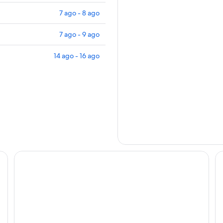
7 ago - 8 ago
7 ago - 9 ago
14 ago - 16 ago
Wensleydale Guest Lodge
Re