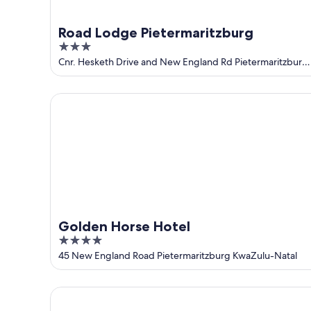
16
ago
Road Lodge Pietermaritzburg
3
out
Cnr. Hesketh Drive and New England Rd Pietermaritzburg
KwaZulu-Natal
of
5
Golden Horse Hotel
Golden Horse Hotel
4
out
45 New England Road Pietermaritzburg KwaZulu-Natal
of
5
Thembelihle Guest House