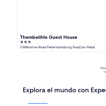
Thembelihle Guest House
3
out
3 Milborrow Road Pietermaritzburg KwaZulu-Natal
of
5
Prec
1
Explora el mundo con Expe