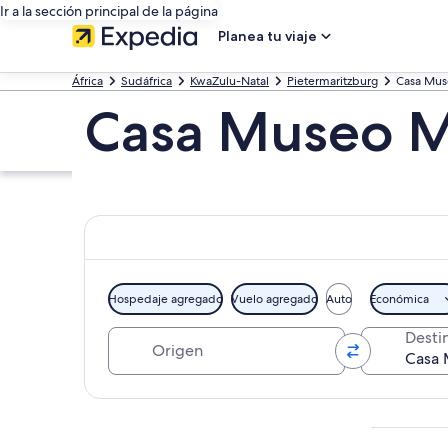
Ir a la sección principal de la página
Planea tu viaje
África
Sudáfrica
KwaZulu-Natal
Pietermaritzburg
Casa Mus
Casa Museo Ma
Hospedaje agregado
Vuelo agregado
Auto
Económica
Origen
Desti
Explorar mapa