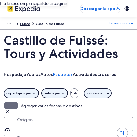
Ir a la sección principal de la página
Descargar la app
Planear un viaje
Fuisse
Castillo de Fuissé
Castillo de Fuissé:
Tours y Actividades
Hospedaje
Vuelos
Autos
Paquetes
Actividades
Cruceros
Hospedaje agregado
Vuelo agregado
Auto
Económica
Agregar varias fechas o destinos
Origen