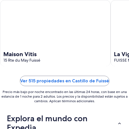
ago
ago
Maison Vitis
La Vigne
-
16
ago
Maison Vitis
La Vi
15 Rte du May Fuissé
FUISSE
Ver 515 propiedades en Castillo de Fuissé
Precio más bajo por noche encontrado en las últimas 24 horas, con base en una
estancia de 1 noche para 2 adultos. Los precios y la disponibilidad están sujetos a
cambios. Aplican términos adicionales.
Explora el mundo con
Expedia