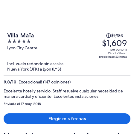
El
Villa Maïa
$1,983
precio
$1,609
5
era
out
Lyon City Centre
por persona
de
of
22 oct - 26 oct
precio hace 23 horas
$1,983
5
Incl. vuelo redondo sin escalas
y
Nueva York (JFK) a Lyon (LYS)
ahora
es
9.8
/
10
¡Excepcional! (147 opiniones)
de
$1,609
Excelente hotel y servicio. Staff resuelve cualquier necesidad de
manera cordial y eficiente. Excelentes instalaciones.
por
persona
Enviada el 17 may. 2018
Elegir mis fechas