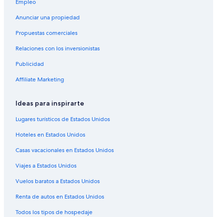
Empleo
Hoteles en La Truchere
Anunciar una propiedad
Hoteles en Cormatin
Propuestas comerciales
Hoteles en Igé
Relaciones con los inversionistas
Hoteles en Mâcon
Publicidad
Hoteles en Berze-la-Ville
Affiliate Marketing
Hoteles en Pierreclos
Hoteles de Relais & Chateaux en Charnay-lès-Mâcon
Ideas para inspirarte
Hoteles en Charnay-lès-Mâcon
Lugares turísticos de Estados Unidos
Hoteles en Pruzilly
Hoteles en Estados Unidos
Hoteles en Canton de Saint-Gengoux-le-National
Casas vacacionales en Estados Unidos
Seh Hotels en Vire
Viajes a Estados Unidos
Hoteles en Clesse
Vuelos baratos a Estados Unidos
Hoteles en Boyer
Renta de autos en Estados Unidos
Castillos en Verosvres
Todos los tipos de hospedaje