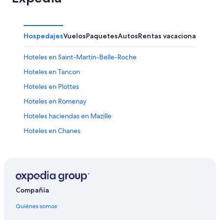
Hospedajes
Vuelos
Paquetes
Autos
Rentas vacacionales
Hoteles en Saint-Martin-Belle-Roche
Hoteles en Tancon
Hoteles en Plottes
Hoteles en Romenay
Hoteles haciendas en Mazille
Hoteles en Chanes
Hoteles en Vinzelles
Hoteles en Fleurville
Hoteles en Chardonnay
Hoteles en Lugny
Compañía
Hoteles cerca de Abadía de Cluny
Quiénes somos
Hoteles en Bourgvilain