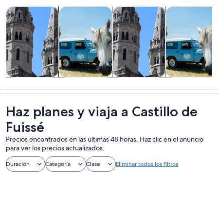
Se abrirá en una nueva pestaña
Se abrirá
Tours y excursiones de un día
Alimentos, bebidas y vida nocturna
Tours privados y personalizad
Aventura y acti
Tours y
Alimentos,
Tours privados
Aventura y
excursiones de
bebidas y vida
y
actividades al
un día
nocturna
personalizados
aire libre
Haz planes y viaja a Castillo de
Fuissé
Precios encontrados en las últimas 48 horas. Haz clic en el anuncio
para ver los precios actualizados.
Duración
Categoría
Clase
Eliminar todos los filtros