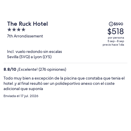
El
The Ruck Hotel
$590
precio
$518
4
era
out
7th Arrondissement
por persona
de
of
5 sep - 8 sep
precio hace 1 día
$590
5
Incl. vuelo redondo sin escalas
y
Sevilla (SVQ) a Lyon (LYS)
ahora
es
8.8
/
10
¡Excelente! (276 opiniones)
de
$518
Todo muy bien a excepción de la piscina que constaba que tenia el
hotel ,y al final resultó ser un polideportivo anexo con el coste
por
adicional que suponía
persona
Enviada el 17 jul. 2026