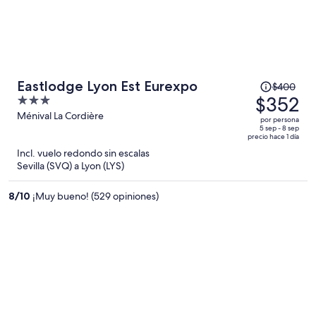
El
Eastlodge Lyon Est Eurexpo
$400
precio
$352
3
era
out
Ménival La Cordière
por persona
de
of
5 sep - 8 sep
precio hace 1 día
$400
5
Incl. vuelo redondo sin escalas
y
Sevilla (SVQ) a Lyon (LYS)
ahora
es
8
/
10
¡Muy bueno! (529 opiniones)
de
$352
por
persona