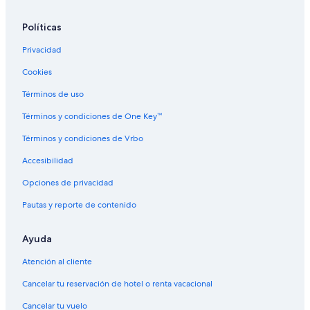
Hoteles en Jugy
Hoteles en Ozenay
Políticas
Casas de huéspedes en Hurigny
Privacidad
Hoteles 3 estrellas en Sance
Cookies
B&B en Sance
Términos de uso
Hoteles con bar en Sance
Términos y condiciones de One Key™
Hoteles en Sance
Términos y condiciones de Vrbo
Hoteles en Dyo
Accesibilidad
Hoteles en Saint-Albain
Opciones de privacidad
Hoteles en Château
Pautas y reporte de contenido
Hoteles en Passy
Hoteles en Canton de La Guiche
Ayuda
Hoteles en Sennecé-lès-Macon
Atención al cliente
Hoteles en Donzy-le-Pertuis
Cancelar tu reservación de hotel o renta vacacional
B&B en Cluny
Cancelar tu vuelo