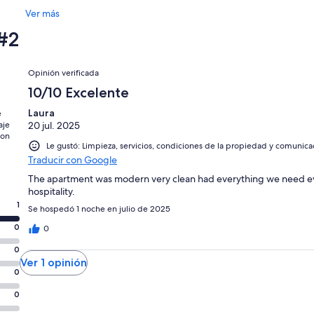
Ver más
#2
Opiniones
Opinión verificada
10/10 Excelente
Laura
e
aje
20 jul. 2025
con
Le gustó: Limpieza, servicios, condiciones de la propiedad y comunica
Traducir con Google
The apartment was modern very clean had everything we need ev
hospitality.
1
Se hospedó 1 noche en julio de 2025
0
0
0
Ver 1 opinión
0
0