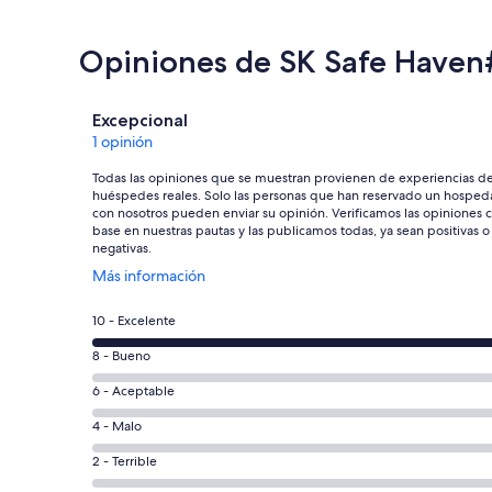
Opiniones de SK Safe Haven
Opiniones
Excepcional
1 opinión
Todas las opiniones que se muestran provienen de experiencias d
huéspedes reales. Solo las personas que han reservado un hosped
con nosotros pueden enviar su opinión. Verificamos las opiniones 
base en nuestras pautas y las publicamos todas, ya sean positivas o
negativas.
Se
Más información
abrirá
en
Puntuación
10 - Excelente
una
de
nueva
Puntuación
8 - Bueno
10,
ventana
de
es
Puntuación
6 - Aceptable
8,
decir,
de
es
Puntuación
4 - Malo
Excelente.
6,
decir,
de
Basada
es
Puntuación
2 - Terrible
Bueno.
4,
en
decir,
de