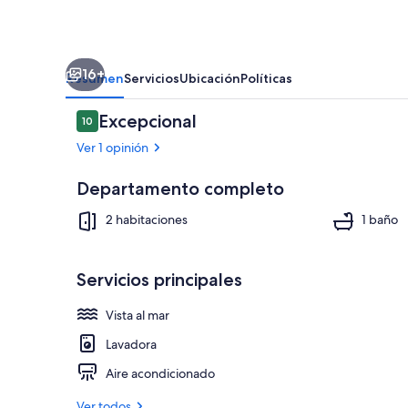
16+
Resumen
Servicios
Ubicación
Políticas
Opiniones
Excepcional
10
10 de 10,
Ver 1 opinión
Departamento completo
Smart TV
2 habitaciones
1 baño
Servicios principales
Vista al mar
Lavadora
Aire acondicionado
Ver todos