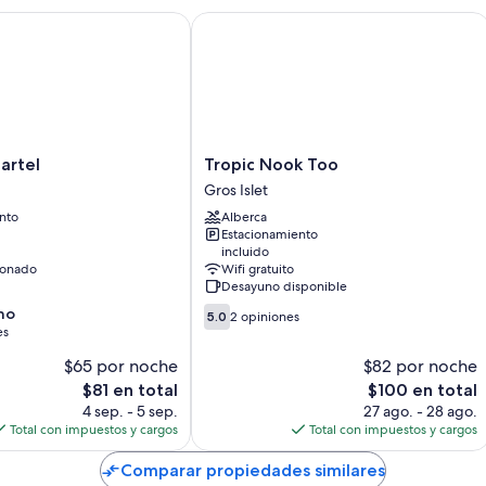
tel
Tropic Nook Too
Tropic
artel
Tropic Nook Too
Nook
Gros Islet
Too
nto
Alberca
Gros
Estacionamiento
Islet
incluido
ionado
Wifi gratuito
Desayuno disponible
5.0
no
5.0
2 opiniones
de
es
10,
$65 por noche
$82 por noche
2
El
El
$81 en total
$100 en total
opiniones
precio
precio
4 sep. - 5 sep.
27 ago. - 28 ago.
actual
actual
Total con impuestos y cargos
Total con impuestos y cargos
es
es
de
de
Comparar propiedades similares