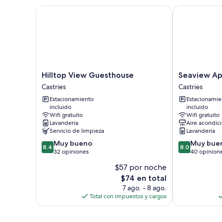
Hilltop View Guesthouse
Seaview Apar
Hilltop
Seaview
Hilltop View Guesthouse
Seaview Ap
View
Apartel
Castries
Castries
Guesthouse
Castries
Estacionamiento
Estacionamie
Castries
incluido
incluido
Wifi gratuito
Wifi gratuito
Lavandería
Aire acondic
Servicio de limpieza
Lavandería
8.4
8.0
Muy bueno
Muy bue
8.4
8.0
de
de
32 opiniones
40 opinion
10,
10,
$57 por noche
Muy
Muy
El
$74 en total
bueno,
bueno,
precio
32
40
7 ago. - 8 ago.
actual
opiniones
opiniones
Total con impuestos y cargos
es
de