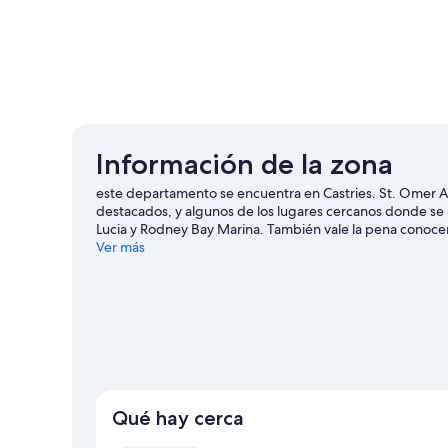
Información de la zona
este departamento se encuentra en Castries. St. Omer Ar
destacados, y algunos de los lugares cercanos donde se
Lucia y Rodney Bay Marina. También vale la pena conocer
Visita nuestra guía de Castries
Ver más
Ver más departamentos en Castries
Qué hay cerca