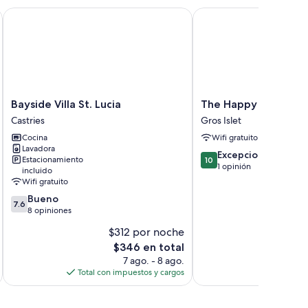
Bayside Villa St. Lucia
The Happy Hook
Bayside
The
Bayside Villa St. Lucia
The Happy Hook
Villa
Happy
Castries
Gros Islet
St.
Hook
Cocina
Wifi gratuito
Lucia
Gros
Lavadora
Castries
Islet
10.0
Excepcional
Estacionamiento
10
de
1 opinión
incluido
10,
Wifi gratuito
Excepcional,
7.6
Bueno
1
7.6
de
8 opiniones
opinión
10,
$312 por noche
Bueno,
El
$346 en total
8
precio
opiniones
7 ago. - 8 ago.
actual
Total con impuestos y cargos
es
de