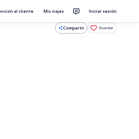
nción al cliente
Mis viajes
Iniciar sesión
Compartir
Guardar
, microondas, horno y parrilla de estufa
Vista a la playa o el mar