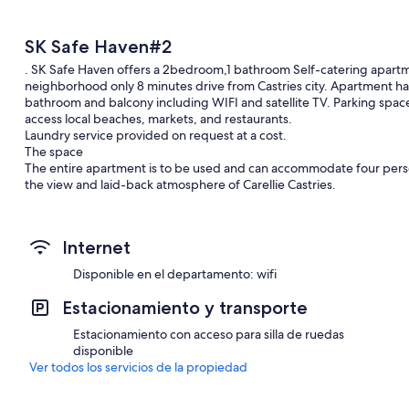
SK Safe Haven#2
. SK Safe Haven offers a 2bedroom,1 bathroom Self-catering apartme
neighborhood only 8 minutes drive from Castries city. Apartment ha
bathroom and balcony including WIFI and satellite TV. Parking space i
access local beaches, markets, and restaurants.
Laundry service provided on request at a cost.
The space
The entire apartment is to be used and can accommodate four persons
the view and laid-back atmosphere of Carellie Castries.
Guest access
The apartment is located in the tight-knit and colorful neighborhood 
premises is elevated above the surrounding community which will al
Internet
children's park, football pitch, church and grocery store all within a
local and international interest such as the food and craft markets
Disponible en el departamento: wifi
and can also try St. Lucian cuisine, the harbor, Pointe Seraphine, 
Derek Walcott Square to name a few. From Castries you can easily acc
Estacionamiento y transporte
destinations around the island.
Other things to note
Estacionamiento con acceso para silla de ruedas
Our premises is gated to ensure safety and you will be given a key t
disponible
A complimentary grocery basket will be provided to you on your arriv
Ver todos los servicios de la propiedad
Laundry service provided on reques