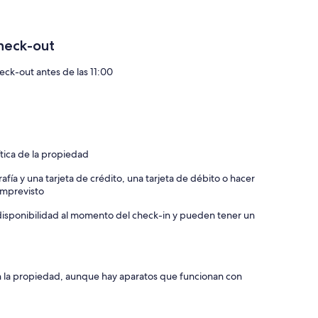
$346
heck-out
eck-out antes de las 11:00
ítica de la propiedad
afía y una tarjeta de crédito, una tarjeta de débito o hacer
 imprevisto
a disponibilidad al momento del check-in y pueden tener un
n la propiedad, aunque hay aparatos que funcionan con