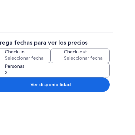
rega fechas para ver los precios
2 habitaciones, tabla de planchar con 
Check-in
Check-out
Personas
Ver disponibilidad