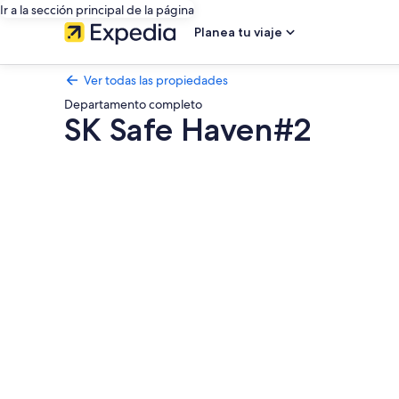
Ir a la sección principal de la página
Planea tu viaje
Ver todas las propiedades
Departamento completo
SK Safe Haven#2
Galería
de
fotos
de
SK
Safe
Haven#2