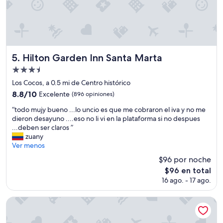
a
a
v
l
i
a
s
p
t
l
a
a
a
Hilton Garden Inn Santa Marta
5. Hilton Garden Inn Santa Marta
y
l
Propiedad
a
o
de
y
s
Los Cocos, a 0.5 mi de Centro histórico
c
t
3.5
8.8
8.8/10
Excelente
(896 opiniones)
e
e
estrellas
de
r
r
“
“todo mujy bueno ...lo uncio es que me cobraron el iva y no me
10,
c
r
t
dieron desayuno ....eso no li vi en la plataforma si no despues
Excelente,
a
e
o
...deben ser claros ”
(896
d
n
d
zuany
opiniones)
e
o
o
Ver menos
l
s
m
$96 por noche
a
d
u
El
e
$96 en total
o
j
precio
r
n
16 ago. - 17 ago.
y
actual
o
d
b
es
p
e
u
Hotel Irotama Lago
de
u
h
e
$96
e
a
n