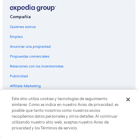
Hoteles en Bavaria
Hoteles cerca de Estadio Eduardo Santos
Compañía
Hoteles cerca de Playa de Santa Marta
Quiénes somos
Hoteles en Taganga
Empleo
Hoteles cerca de Bahía de Santa Marta
Anunciar una propiedad
Hoteles en El Rodadero
Propuestas comerciales
Hoteles cerca de Museo etnográfico Antiguo Hospital San Juan
de Dios
Relaciones con los inversionistas
Hoteles cerca de Teatro Santa Marta
Publicidad
Hoteles cerca de Centro Cultural San Juan Nepomuceno
Affiliate Marketing
Hoteles cerca de Museo Tairona Gold
Este sitio utiliza cookies y tecnologías de seguimiento
Hoteles cerca de Playa Taganga
Ideas para inspirarte
similares. Como se indica en nuestro Aviso de privacidad, es
Hoteles cerca de Parque Camellón Rodrigo de Bastidas
posible que tanto nosotros como nuestros socios
Lugares turísticos de Estados Unidos
recopilemos datos personales y otros detalles. Al continuar
Hoteles en Pueblito
Hoteles en Estados Unidos
utilizando nuestro sitio web, aceptas nuestro Aviso de
privacidad y los Términos de servicio.
Hoteles en Barrio Alambique
Casas vacacionales en Estados Unidos