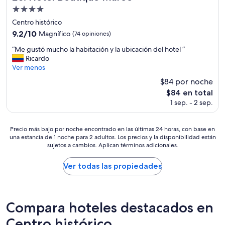
e
h
e
Propiedad
m
a
,
a
de
y
Centro histórico
d
n
m
4.0
e
9.2
9.2/10
Magnífico
(74 opiniones)
t
e
estrellas
f
de
e
s
“
“Me gustó mucho la habitación y la ubicación del hotel ”
i
10,
n
e
M
Ricardo
n
Magnífico,
i
r
e
Ver menos
i
(74
m
o
g
t
opiniones)
$84 por noche
i
s
u
i
e
El
$84 en total
p
s
v
n
precio
a
1 sep. - 2 sep.
t
a
t
actual
r
ó
m
o
es
a
m
e
,
de
Precio
e
Precio más bajo por noche encontrado en las últimas 24 horas, con base en
u
n
p
$84
una estancia de 1 noche para 2 adultos. Los precios y la disponibilidad están
más
l
c
t
sujetos a cambios. Aplican términos adicionales.
o
bajo
c
h
e
r
por
a
o
r
l
noche
f
Ver todas las propiedades
l
e
o
encontrado
é
a
g
q
en
o
h
r
u
las
a
a
e
e
últimas
y
b
Compara hoteles destacados en
s
l
24
u
i
a
a
horas,
Centro histórico
d
t
r