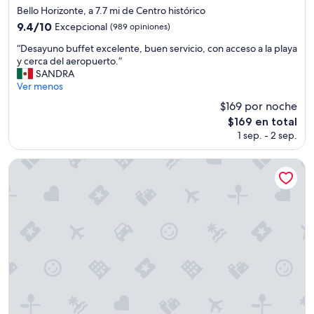
de
Bello Horizonte, a 7.7 mi de Centro histórico
4.5
9.4
9.4/10
Excepcional
(989 opiniones)
estrellas
de
“
“Desayuno buffet excelente, buen servicio, con acceso a la playa
10,
D
y cerca del aeropuerto.”
Excepcional,
e
SANDRA
(989
s
Ver menos
opiniones)
a
$169 por noche
y
El
$169 en total
u
precio
1 sep. - 2 sep.
n
actual
o
es
b
Best Western Plus Santa Marta Hotel
de
u
$169
f
f
e
t
e
x
c
e
l
e
n