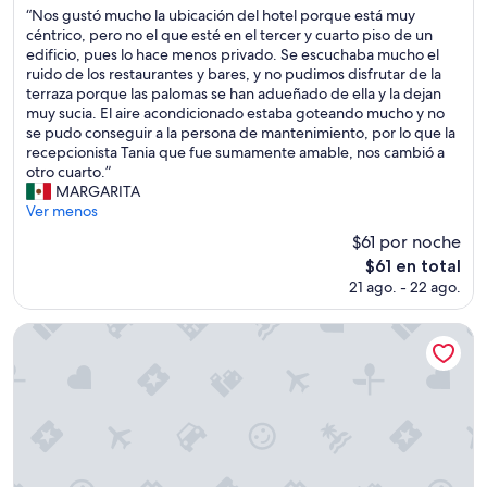
,
l
“
“Nos gustó mucho la ubicación del hotel porque está muy
10,
c
a
N
céntrico, pero no el que esté en el tercer y cuarto piso de un
Excelente,
e
r
o
edificio, pues lo hace menos privado. Se escuchaba mucho el
(151
n
o
s
ruido de los restaurantes y bares, y no pudimos disfrutar de la
opiniones)
t
s
g
terraza porque las palomas se han adueñado de ella y la dejan
r
”
u
muy sucia. El aire acondicionado estaba goteando mucho y no
i
s
se pudo conseguir a la persona de mantenimiento, por lo que la
c
t
recepcionista Tania que fue sumamente amable, nos cambió a
o
ó
otro cuarto.”
,
m
MARGARITA
s
u
Ver menos
e
c
$61 por noche
g
h
u
El
$61 en total
o
r
precio
21 ago. - 22 ago.
l
o
actual
a
l
es
u
Courtyard By Marriott Santa Marta Resort
i
de
b
m
$61
i
p
c
i
a
o
c
.
i
2
ó
d
n