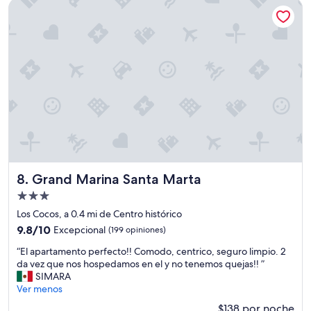
Grand Marina Santa Marta
e
.
de
n
.
$182
a
.
.
.
”
e
s
o
n
o
l
i
v
i
e
Grand Marina Santa Marta
8. Grand Marina Santa Marta
n
l
Propiedad
a
de
Los Cocos, a 0.4 mi de Centro histórico
p
3.0
9.8
9.8/10
Excepcional
(199 opiniones)
l
estrellas
de
a
“
“El apartamento perfecto!! Comodo, centrico, seguro limpio. 2
10,
t
E
da vez que nos hospedamos en el y no tenemos quejas!! ”
Excepcional,
a
l
SIMARA
(199
f
a
Ver menos
opiniones)
o
p
r
$138 por noche