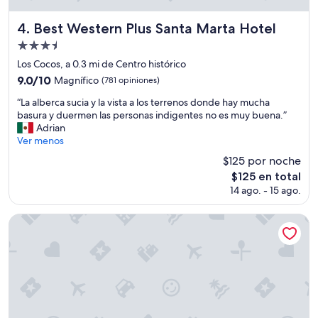
t
e
Best Western Plus Santa Marta Hotel
4. Best Western Plus Santa Marta Hotel
,
Propiedad
b
de
u
Los Cocos, a 0.3 mi de Centro histórico
e
3.5
9.0
9.0/10
Magnífico
(781 opiniones)
n
estrellas
de
s
“
“La alberca sucia y la vista a los terrenos donde hay mucha
10,
e
L
basura y duermen las personas indigentes no es muy buena.”
Magnífico,
r
a
Adrian
(781
v
a
Ver menos
opiniones)
i
l
$125 por noche
c
b
El
$125 en total
i
e
precio
o
14 ago. - 15 ago.
r
actual
,
c
es
c
a
Hilton Garden Inn Santa Marta
de
o
s
$125
n
u
a
c
c
i
c
a
e
y
s
l
o