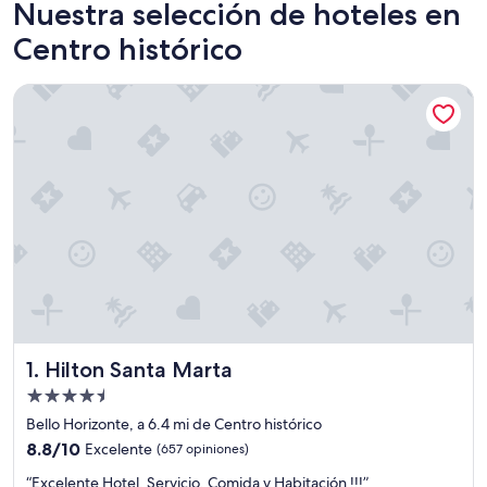
Nuestra selección de hoteles en
Centro histórico
Hilton Santa Marta
Hilton Santa Marta
1. Hilton Santa Marta
Propiedad
de
Bello Horizonte, a 6.4 mi de Centro histórico
4.5
8.8
8.8/10
Excelente
(657 opiniones)
estrellas
de
“
“Excelente Hotel, Servicio, Comida y Habitación !!!”
10,