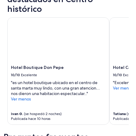
u
a
”
”
histórico
m
d
a
a
m
”
Hotel Boutique Don Pepe
Hotel Catedr
e
n
t
e
a
m
a
b
Hotel Boutique Don Pepe
Hotel Cate
l
e
10/10
Excelente
10/10
Excelen
,
"es un hotel boutique ubicado en el centro de
"Excelente 
n
santa marta muy lindo, con una gran atencion...
Ver menos
o
nos dieron una habitacion espectacular.."
s
Ver menos
c
a
m
ivan G.
(se hospedó 2 noches)
Tatiana
(se h
b
Publicada hace 10 horas
Publicada hac
i
ó
a