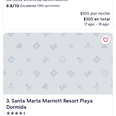
o
3.5
8.8
8.8/10
Excelente
(586 opiniones)
m
estrellas
de
$100 por noche
i
10,
d
El
$100 en total
Excelente,
a
precio
(586
17 ago. - 18 ago.
y
actual
opiniones)
H
es
Santa Marta Marriott Resort Playa Dormida
a
de
b
$100
i
t
a
c
i
ó
n
!
!
!
”
Santa Marta Marriott Resort Playa Dormida
3. Santa Marta Marriott Resort Playa
Dormida
Propiedad