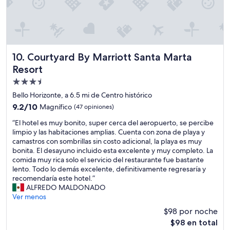
a
d
v
e
e
l
z
h
q
o
u
t
Courtyard By Marriott Santa Marta Resort
10. Courtyard By Marriott Santa Marta
e
e
Resort
n
l
o
p
Propiedad
s
o
de
Bello Horizonte, a 6.5 mi de Centro histórico
h
r
3.5
o
9.2
9.2/10
Magnífico
(47 opiniones)
q
estrellas
s
de
u
“
“El hotel es muy bonito, super cerca del aeropuerto, se percibe
p
10,
e
E
limpio y las habitaciones amplias. Cuenta con zona de playa y
e
Magnífico,
e
l
camastros con sombrillas sin costo adicional, la playa es muy
d
(47
s
h
bonita. El desayuno incluido esta excelente y muy completo. La
a
opiniones)
t
o
comida muy rica solo el servicio del restaurante fue bastante
m
á
t
lento. Todo lo demás excelente, definitivamente regresaría y
o
m
e
recomendaría este hotel.”
s
u
l
ALFREDO MALDONADO
e
y
e
Ver menos
n
c
s
e
$98 por noche
é
m
l
n
El
$98 en total
u
y
t