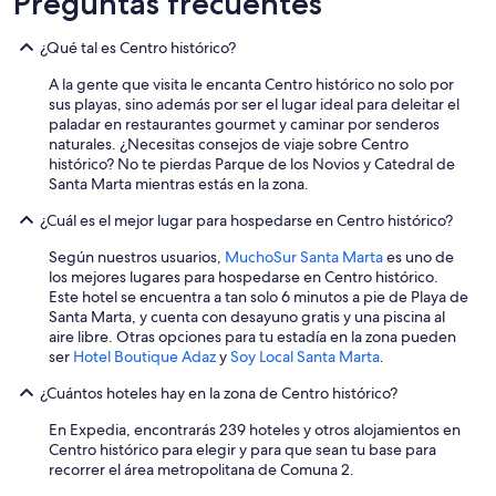
Preguntas frecuentes
o
t
¿Qué tal es Centro histórico?
r
o
A la gente que visita le encanta Centro histórico no solo por
c
sus playas, sino además por ser el lugar ideal para deleitar el
u
paladar en restaurantes gourmet y caminar por senderos
a
naturales. ¿Necesitas consejos de viaje sobre Centro
r
histórico? No te pierdas Parque de los Novios y Catedral de
t
Santa Marta mientras estás en la zona.
o
.
¿Cuál es el mejor lugar para hospedarse en Centro histórico?
”
Según nuestros usuarios,
MuchoSur Santa Marta
es uno de
los mejores lugares para hospedarse en Centro histórico.
Este hotel se encuentra a tan solo 6 minutos a pie de Playa de
Santa Marta, y cuenta con desayuno gratis y una piscina al
aire libre. Otras opciones para tu estadía en la zona pueden
ser
Hotel Boutique Adaz
y
Soy Local Santa Marta
.
¿Cuántos hoteles hay en la zona de Centro histórico?
En Expedia, encontrarás 239 hoteles y otros alojamientos en
Centro histórico para elegir y para que sean tu base para
recorrer el área metropolitana de Comuna 2.