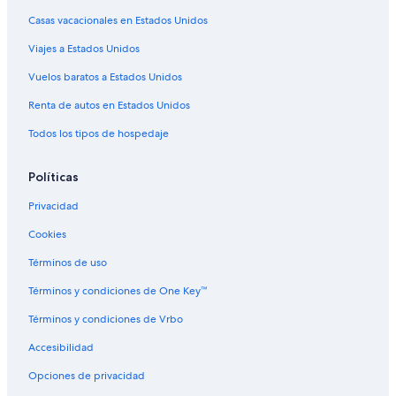
Casas vacacionales en Estados Unidos
Hoteles con sauna en Magdalena
Viajes a Estados Unidos
Hoteles con traslado del/al aeropuerto en Magdalena
Hoteles para bodas en Magdalena
Vuelos baratos a Estados Unidos
Hoteles en Magdalena
Renta de autos en Estados Unidos
Apart-Hoteles en Magdalena
Todos los tipos de hospedaje
Cabañas en Magdalena
Políticas
Casas de campo en Magdalena
Privacidad
Casas de huéspedes en Magdalena
Cookies
Hostales en Magdalena
Villas en Magdalena
Términos de uso
Hoteles en Comuna 4
Términos y condiciones de One Key™
Hoteles cerca de Parque Camellón Rodrigo de Bastidas
Términos y condiciones de Vrbo
Hoteles cerca de Playa de Santa Marta
Accesibilidad
Hoteles cerca de Centro Cultural San Juan Nepomuceno
Opciones de privacidad