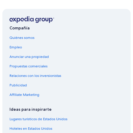
Hoteles cerca de Mirador Juan Dieguez Olaverri
Hoteles 2 estrellas en Camojá
Hoteles 5 estrellas en Camojá
Cabañas en Camojá
Compañía
Hoteles 2 estrellas en Nentón
Quiénes somos
Hoteles 3 estrellas en Nentón
Empleo
Hoteles 4 estrellas en Nentón
Anunciar una propiedad
Hoteles en Nentón
Propuestas comerciales
Hoteles cerca de Parque arqueológico Zaculeu
Relaciones con los inversionistas
Hoteles cerca de Tuj Qman Txun
Publicidad
Cabañas en Cuilco
Affiliate Marketing
Hoteles en Cuilco
Hoteles 5 estrellas en San Antonio Huista
Ideas para inspirarte
Cabañas en San Antonio Huista
Lugares turísticos de Estados Unidos
Hoteles en San Antonio Huista
Hoteles en Estados Unidos