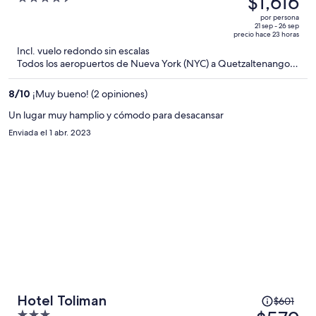
$1,616
era
out
por persona
de
of
21 sep - 26 sep
precio hace 23 horas
$1,940
5
Incl. vuelo redondo sin escalas
y
Todos los aeropuertos de Nueva York (NYC) a Quetzaltenango
ahora
(AAZ)
es
8
/
10
¡Muy bueno! (2 opiniones)
de
$1,616
Un lugar muy hamplio y cómodo para desacansar
por
Enviada el 1 abr. 2023
persona
El
Hotel Toliman
$601
precio
3