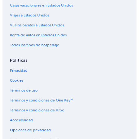
Hoteles en San Rafael Petzal
Casas vacacionales en Estados Unidos
Hoteles cerca de Municipalidad
Viajes a Estados Unidos
Hoteles cerca de Parque Central
Vuelos baratos a Estados Unidos
Hoteles 2 estrellas en Huehuetenango
Renta de autos en Estados Unidos
Campings en Huehuetenango
Todos los tipos de hospedaje
Apartamentos en Huehuetenango
Hostales en Huehuetenango
Políticas
Hoteles en Huehuetenango
Privacidad
Hoteles 2 estrellas en San Ildefonso Ixtahuacán
Cookies
Hoteles 3 estrellas en San Ildefonso Ixtahuacán
Términos de uso
Cabañas en San Ildefonso Ixtahuacán
Términos y condiciones de One Key™
Hoteles en San Ildefonso Ixtahuacán
Términos y condiciones de Vrbo
Hoteles con spa en Huehuetenango
Accesibilidad
Hoteles baratos en Huehuetenango
Opciones de privacidad
Hoteles en Huehuetenango