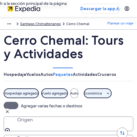
Ir a la sección principal de la página
Descargar la app
Planear un viaje
Santiago Chimaltenango
Cerro Chemal
Cerro Chemal: Tours
y Actividades
Hospedaje
Vuelos
Autos
Paquetes
Actividades
Cruceros
Hospedaje agregado
Vuelo agregado
Auto
Económica
Agregar varias fechas o destinos
Origen