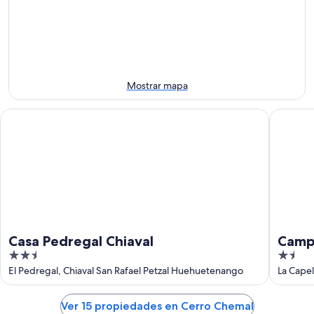
-
la
el
10
noche,
próximo
ago
10
fin
ago
de
-
semana,
11
14
Mostrar mapa
ago
ago
-
Casa Pedregal Chiaval
Camping 
16
ago
Casa Pedregal Chiaval
Camp
2.5
1.5
out
out
El Pedregal, Chiaval San Rafael Petzal Huehuetenango
La Cape
of
of
5
5
Ver 15 propiedades en Cerro Chemal