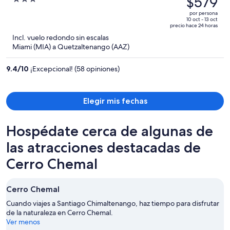
$579
era
out
por persona
de
of
10 oct - 13 oct
precio hace 24 horas
$601
5
Incl. vuelo redondo sin escalas
y
Miami (MIA) a Quetzaltenango (AAZ)
ahora
es
9.4
/
10
¡Excepcional! (58 opiniones)
de
$579
por
Elegir mis fechas
persona
Hospédate cerca de algunas de
las atracciones destacadas de
Cerro Chemal
Cerro Chemal
Cuando viajes a Santiago Chimaltenango, haz tiempo para disfrutar
de la naturaleza en Cerro Chemal.
Ver menos