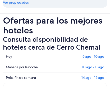
Ver propiedades
Ofertas para los mejores
hoteles
Consulta disponibilidad de
hoteles cerca de Cerro Chemal
Consultar
Hoy
9 ago - 10 ago
los
precios
Consultar
Mañana por la noche
10 ago - 11 ago
cerca
precios
de
cerca
Consultar
Próx. fin de semana
14 ago - 16 ago
Cerro
de
precios
Chemal
Cerro
cerca
para
Chemal
de
hoy,
para
Cerro
9
mañana
Chemal
ago
por
para