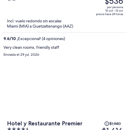
$536
era
out
por persona
de
of
10 oct - 13 oct
precio hace 24 horas
$558
5
Incl. vuelo redondo sin escalas
y
Miami (MIA) a Quetzaltenango (AAZ)
ahora
es
9.6
/
10
¡Excepcional! (4 opiniones)
de
$536
Very clean rooms, friendly staff
por
Enviada el 29 jul. 2026
persona
El
Hotel y Restaurante Premier
$1,940
precio
4.5