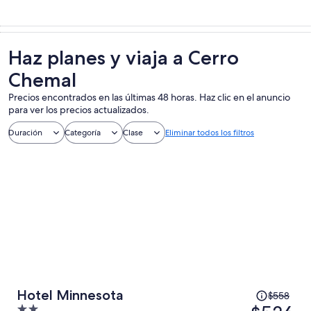
Haz planes y viaja a Cerro
Chemal
Precios encontrados en las últimas 48 horas. Haz clic en el anuncio
para ver los precios actualizados.
Duración
Categoría
Clase
Eliminar todos los filtros
El
Hotel Minnesota
$558
precio
2