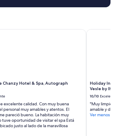
 Chanzy Hotel & Spa, Autograph Collection
Holiday Inn Express an
e Chanzy Hotel & Spa, Autograph
Holiday Inn Express a
n
Vesle by IHG
nte
10/10
Excelente
de excelente calidad. Con muy buena
"Muy limpio, habitacion
el personal muy amables y atentos. El
amable y dispuesto a ay
e pareció bueno. La habitación muy
Ver menos
tuve oportunidad de visitar el spa Está
icado justo al lado de la maravillosa