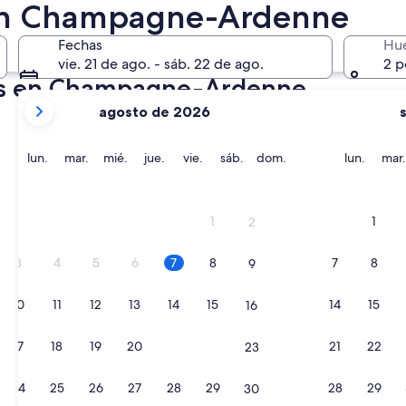
2 oct. - 4 oct.
 en Champagne-Ardenne
Fechas
Hu
vie. 21 de ago. - sáb. 22 de ago.
2 p
jas en Champagne-Ardenne
tus
agosto de 2026
meses
actuales
son
lunes
martes
miércoles
jueves
viernes
sábado
domingo
lunes
lun.
mar.
mié.
jue.
vie.
sáb.
dom.
lun.
mar.
August
2026
y
1
1
2
September
2026.
3
4
5
6
7
8
7
8
9
10
11
12
13
14
15
14
15
16
17
18
19
20
21
22
21
22
23
24
25
26
27
28
29
28
29
30