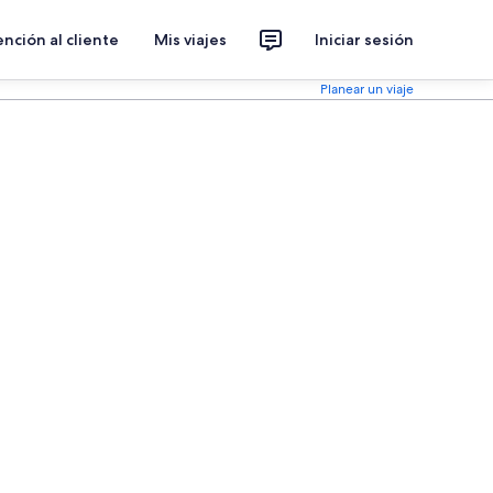
nción al cliente
Mis viajes
Iniciar sesión
Planear un viaje