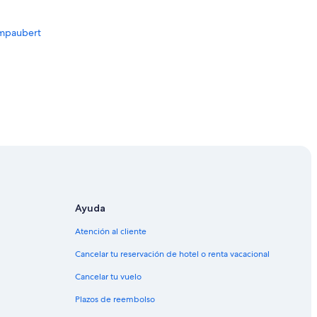
mpaubert
Châlons-en-Champagne
ne
Ayuda
Atención al cliente
Cancelar tu reservación de hotel o renta vacacional
mpagne
Cancelar tu vuelo
Plazos de reembolso