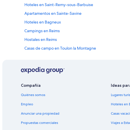
s
Hoteles en Saint-Remy-sous-Barbuise
a
n
Apartamentos en Sainte-Savine
i
m
Hoteles en Bagneux
a
Campings en Reims
u
x
Hostales en Reims
s
o
Casas de campo en Toulon la Montagne
n
Hoteles en Saint-Amand-sur-Fion
t
n
Hoteles en Châtres
o
m
Hoteles en Molins-sur-Aube
b
Castillos en Champagne
r
Compañía
Ideas par
e
Hoteles haciendas en Champagne
u
Quiénes somos
Lugares turí
x
Hoteles de lujo en Champagne
Empleo
Hoteles en 
e
Hoteles con hidromasaje en Champagne
t
Anunciar una propiedad
Casas vacac
b
Hoteles de senderismo en Champagne
i
Propuestas comerciales
Viajes a Est
e
Residencias en Champagne