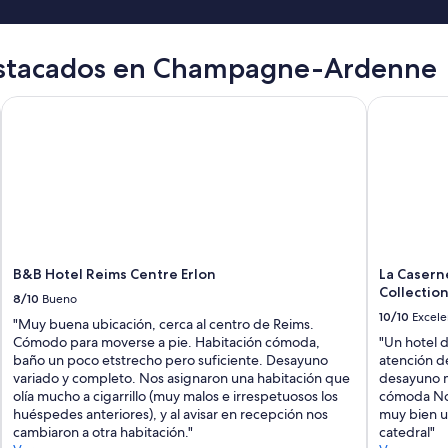
destacados en Champagne-Ardenne
B&B Hotel Reims Centre Erlon
La Caserne
B&B Hotel Reims Centre Erlon
La Casern
Collectio
8/10
Bueno
10/10
Excele
"Muy buena ubicación, cerca al centro de Reims.
Cómodo para moverse a pie. Habitación cómoda,
"Un hotel 
baño un poco etstrecho pero suficiente. Desayuno
atención d
variado y completo. Nos asignaron una habitación que
desayuno m
olía mucho a cigarrillo (muy malos e irrespetuosos los
cómoda No 
huéspedes anteriores), y al avisar en recepción nos
muy bien ub
cambiaron a otra habitación."
catedral"