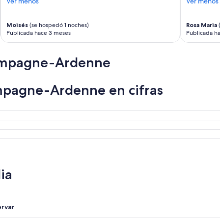
Ver menos
Ver menos
Moisés
(se hospedó 1 noches)
Rosa Maria
(
Publicada hace 3 meses
Publicada h
ampagne-Ardenne
mpagne-Ardenne en cifras
ia
ervar