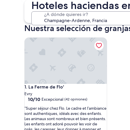
4 sept. - 6 sept.
Hoteles haciendas
¿A dónde quieres ir?
Nuestra selección de gran
La Ferme de Flo'
La Ferme de Flo'
1. La Ferme de Flo'
Evry
10.0
10/10
Excepcional
(42 opiniones)
de
“
“Super séjour chez Flo. Le cadre et l’ambiance
10,
S
sont authentiques, idéals avec des enfants.
Excepcional,
u
Les animaux sont nombreux et bien présents.
(42
p
Les enfants ont adoré pouvoir les voir de
opiniones)
e
près, les caresser, leur donner à manger et