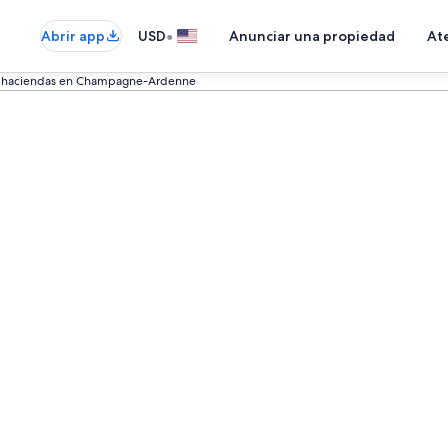
•
Abrir app
USD
Anunciar una propiedad
Ate
s haciendas en Champagne-Ardenne