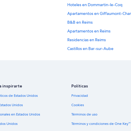
Hoteles en Dommartin-le-Coq
Apartamentos en Giffaumont-Cha
B&B en Reims
Apartamentos en Reims
Residencias en Reims
Castillos en Bar-sur-Aube
Hoteles en Clesles
Apart-Hoteles en Lion
Hoteles en Intercomunalidad de 
Centros vacacionales en Champag
a inspirarte
Políticas
Hoteles con spa en Champagne
sticos de Estados Unidos
Privacidad
Hoteles baratos en Champagne
Estados Unidos
Cookies
Hoteles cerca de viñedos en Cha
ionales en Estados Unidos
Términos de uso
Hoteles en Champagne
ados Unidos
Términos y condiciones de One Key™
Campings en Lesmont