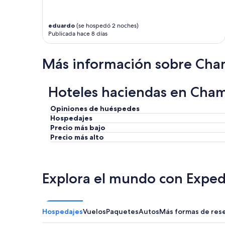
s
,
i
eduardo
(se hospedó 2 noches)
d
Publicada hace 8 días
é
a
l
Más información sobre Ch
s
a
v
Hoteles haciendas en Cha
e
c
Opiniones de huéspedes
d
e
Hospedajes
s
Precio más bajo
e
Precio más alto
n
f
a
n
Explora el mundo con Exped
t
s
.
L
Hospedajes
Vuelos
Paquetes
Autos
Más formas de res
e