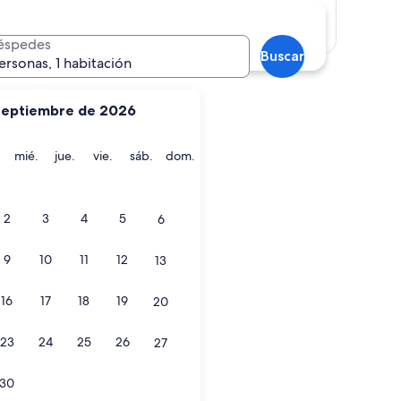
Mostrar mapa
éspedes
Buscar
ersonas, 1 habitación
septiembre de 2026
martes
miércoles
jueves
viernes
sábado
domingo
mié.
jue.
vie.
sáb.
dom.
2
3
4
5
6
9
10
11
12
13
16
17
18
19
20
23
24
25
26
27
30