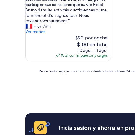
r
participer aux soins, ainsi que suivre Flo et
s
Bruno dans les activités quotidiennes d’une
é
fermière et d’un agriculteur. Nous
j
reviendrons sûrement.”
o
Hien Anh
u
Ver menos
r
$90 por noche
c
El
$100 en total
h
precio
10 ago. - 11 ago.
e
actual
Total con impuestos y cargos
z
es
F
de
l
Precio
$100
Precio más bajo por noche encontrado en las últimas 24 hor
o
más
.
bajo
L
por
e
noche
c
encontrado
a
en
d
las
r
últimas
e
24
e
horas,
Inicia sesión y ahorra en p
t
con
l