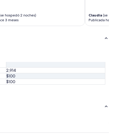
se hospedó 2 noches)
Claudia
(se hospedó 1 noch
ace 3 meses
Publicada hace 4 meses
2,914
$100
$100