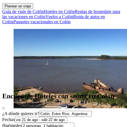
Planear un viaje
Guía de viaje de Colón
Hoteles en Colón
Rentas de hospedaje para
las vacaciones en Colón
Vuelos a Colón
Renta de autos en
Colón
Paquetes vacacionales en Colón
Encuentra Hoteles con sauna en Colón
¿A dónde quieres ir?
Fechas
Huéspedes