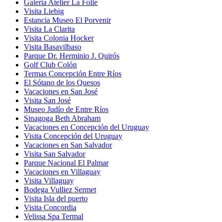
Galeria Atelier La Folie
Visita Liebig
Estancia Museo El Porvenir
Visita La Clarita
Visita Colonia Hocker
Visita Basavilbaso
Parque Dr. Herminio J. Quirós
Golf Club Colón
Termas Concepción Entre Ríos
El Sótano de los Quesos
Vacaciones en San José
Visita San José
Museo Judío de Entre Ríos
Sinagoga Beth Abraham
Vacaciones en Concepción del Uruguay
Visita Concepción del Uruguay
Vacaciones en San Salvador
Visita San Salvador
Parque Nacional El Palmar
Vacaciones en Villaguay
Visita Villaguay
Bodega Vulliez Sermet
Visita Isla del puerto
Visita Concordia
Velissa Spa Termal