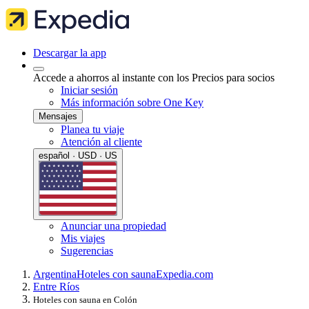
Descargar la app
Accede a ahorros al instante con los Precios para socios
Iniciar sesión
Más información sobre One Key
Mensajes
Planea tu viaje
Atención al cliente
español · USD · US
Anunciar una propiedad
Mis viajes
Sugerencias
Argentina
Hoteles con sauna
Expedia.com
Entre Ríos
Hoteles con sauna en Colón